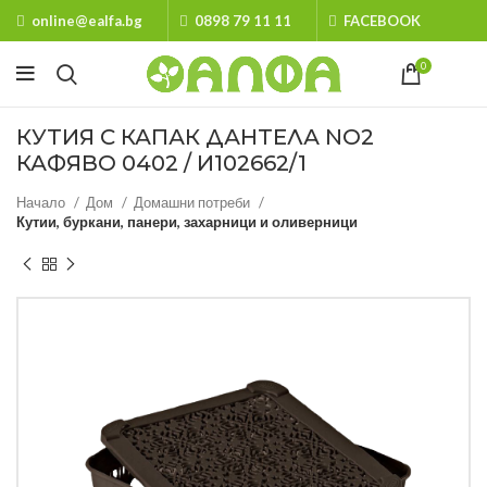
online@ealfa.bg
0898 79 11 11
FACEBOOK
0
КУТИЯ С КАПАК ДАНТЕЛА NO2
КАФЯВО 0402 / И102662/1
Начало
Дом
Домашни потреби
Кутии, буркани, панери, захарници и оливерници