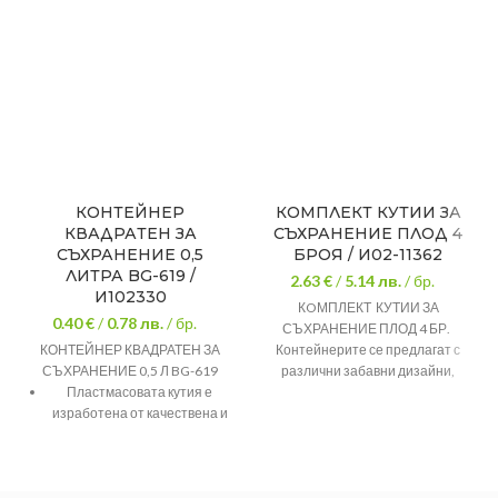
КОНТЕЙНЕР
КОМПЛЕКТ КУТИИ ЗА
КВАДРАТЕН ЗА
СЪХРАНЕНИЕ ПЛОД 4
СЪХРАНЕНИЕ 0,5
БРОЯ / И02-11362
ЛИТРА BG-619 /
2.63 €
/
5.14
лв.
/ бр.
И102330
КOМПЛЕКТ КУТИИ ЗА
0.40 €
/
0.78
лв.
/ бр.
СЪХРАНЕНИЕ ПЛОД 4 БР.
КОНТЕЙНЕР КВАДРАТЕН ЗА
Контейнерите се предлагат с
СЪХРАНЕНИЕ 0,5 Л BG-619
различни забавни дизайни,
Пластмасовата кутия е
имитиращи плодове- диня,
изработена от качествена и
ананас, лимон и други. Кутиите
безвредна пластмаса.
са подходящи за съхранение на
готова храна, плодове,
Тя е внос от Турция.
зеленчуци, маслини, сосове,
бонбони и др. Вместимост 250