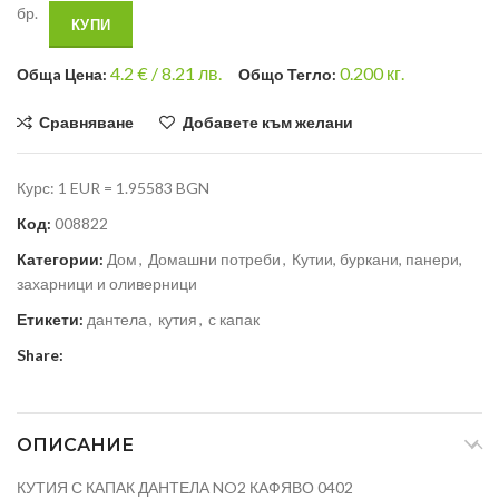
бр.
КУПИ
4.2
€ /
8.21 лв.
0.200
кг.
Общa Цена:
Общо Тегло:
Сравняване
Добавете към желани
Курс: 1 EUR = 1.95583 BGN
Код:
008822
Категории:
Дом
,
Домашни потреби
,
Кутии, буркани, панери,
захарници и оливерници
Етикети:
дантела
,
кутия
,
с капак
Share:
ОПИСАНИЕ
КУТИЯ С КАПАК ДАНТЕЛА NO2 КАФЯВО 0402