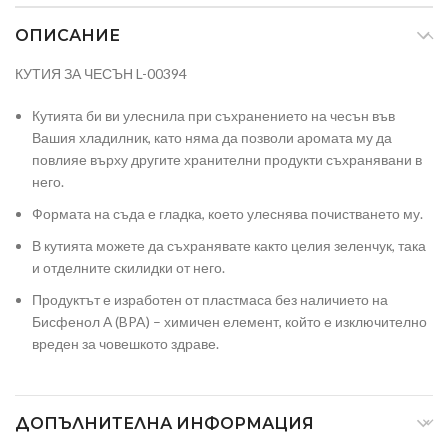
ОПИСАНИЕ
КУТИЯ ЗА ЧЕСЪН L-00394
Кутията би ви улеснила при съхранението на чесън във
Вашия хладилник, като няма да позволи аромата му да
повлияе върху другите хранителни продукти съхранявани в
него.
Формата на съда е гладка, което улеснява почистването му.
В кутията можете да съхранявате както целия зеленчук, така
и отделните скилидки от него.
Продуктът е изработен от пластмаса без наличието на
Бисфенол А (BPA) – химичен елемент, който е изключително
вреден за човешкото здраве.
ДОПЪЛНИТЕЛНА ИНФОРМАЦИЯ