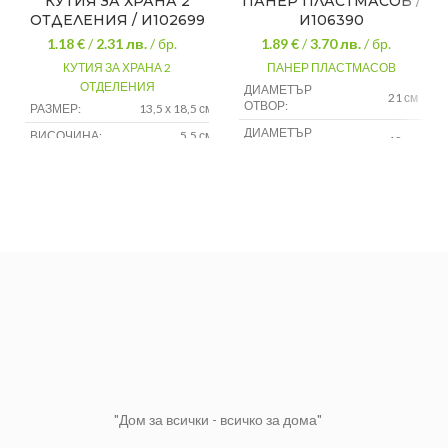
КУТИЯ ЗА ХРАНА 2
ПАНЕР ПЛАСТМАСОВ /
ОТДЕЛЕНИЯ / И102699
И106390
1.18 €
/
2.31
лв.
/ бр.
1.89 €
/
3.70
лв.
/ бр.
КУТИЯ ЗА ХРАНА 2
ПАНЕР ПЛАСТМАСОВ
ОТДЕЛЕНИЯ
ДИАМЕТЪР
21 см
ОТВОР:
РАЗМЕР:
13,5 х 18,5 см
ДИАМЕТЪР
ВИСОЧИНА:
5,5 см
12 см
ДЪНО:
ВМЕСТИМОСТ:
0,850 литра
ВИСОЧИНА:
8,5 см
МАТЕРИАЛ:
Пластмаса
Според
ЦВЯТ:
наличностите/
по избор
"Дом за всички - всичко за дома"