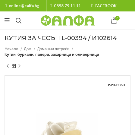
online@ealfa.bg
0898 79 11 11
FACEBOOK
0
КУТИЯ ЗА ЧЕСЪН L-00394 / И102614
Начало
Дом
Домашни потреби
Кутии, буркани, панери, захарници и оливерници
ИЗЧЕРПАН