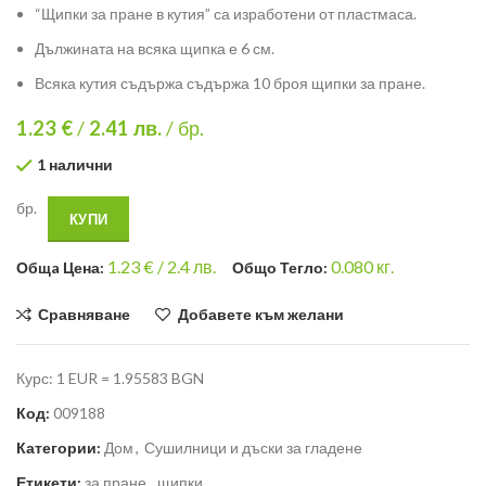
“Щипки за пране в кутия” са изработени от пластмаса.
Дължината на всяка щипка е 6 см.
Всяка кутия съдържа съдържа 10 броя щипки за пране.
1.23 €
/
2.41
лв.
/ бр.
1 налични
бр.
КУПИ
1.23
€ /
2.4 лв.
0.080
кг.
Общa Цена:
Общо Тегло:
Сравняване
Добавете към желани
Курс: 1 EUR = 1.95583 BGN
Код:
009188
Категории:
Дом
,
Сушилници и дъски за гладене
Етикети:
за пране
,
щипки