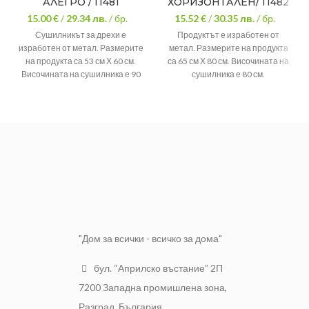
АЛЕГРО / П481
ХОРИЗОНТАЛЕН/ П482
15.00 €
/
29.34
лв.
/ бр.
15.52 €
/
30.35
лв.
/ бр.
Сушилникът за дрехи е
Продуктът е изработен от
изработен от метал. Размерите
метал. Размерите на продукта
на продукта са 53 см Х 60 см.
са 65 см Х 80 см. Височината на
Височината на сушилника е 90
сушилника е 80 см.
см.
"Дом за всички - всичко за дома"
бул. “Априлско въстание” 2П
7200 Западна промишлена зона,
Разград, България