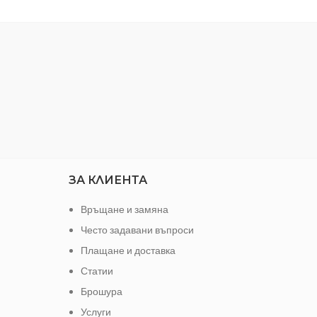
 вещи.
Размер:
52 x 50 x 22 mm
Цвят:
а
Цвят:
Бял
Тегло
ЗА КЛИЕНТА
Връщане и замяна
Често задавани въпроси
Плащане и доставка
Статии
Брошура
Услуги