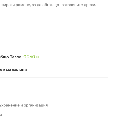
с широки рамене, за да обгръщат закачените дрехи.
0.260
кг.
бщо Тегло:
е към желани
ъхранение и организация
и