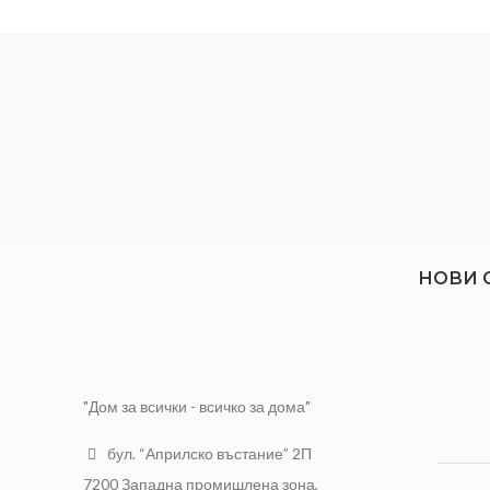
РАЗМЕРИ
21/21/38 см.
Кла
дебелос
Подход
НОВИ 
"Дом за всички - всичко за дома"
бул. “Априлско въстание” 2П
7200 Западна промишлена зона,