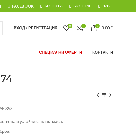
1
FACEBOOK
БРОШУРА
БЮЛЕТИН
ЧЗВ
0
0
0
ВХОД / РЕГИСТРАЦИЯ
0.00
€
СПЕЦИАЛНИ ОФЕРТИ
КОНТАКТИ
574
АК 353
чествена и устойчива пластмаса.
 броя.