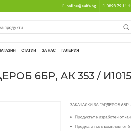
online@ealfa.bg
0898 79 11 1
МАГАЗИН
СТАТИИ
ЗА НАС
ГАЛЕРИЯ
РОБ 6БР, АК 353 / И101
ЗАКАЧАЛКИ ЗА ГАРДЕРОБ 6БР, 
Продуктът е изработен от ка
Предлагат се в комплект от 6