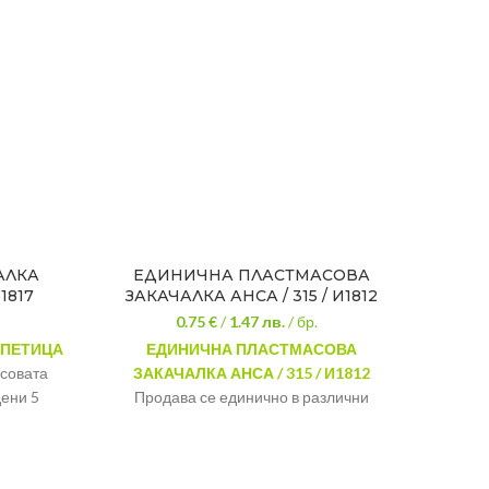
АЛКА
ЕДИНИЧНА ПЛАСТМАСОВА
ЗАКА
1817
ЗАКАЧАЛКА АНСА / 315 / И1812
0.75 €
/
1.47
лв.
/ бр.
 ПЕТИЦА
ЕДИНИЧНА ПЛАСТМАСОВА
ЗАКАЧ
совата
ЗАКАЧАЛКА АНСА / 315 / И1812
В
дени 5
Продава се единично в различни
удоб
оито да
пастелни цветове. Можете да я
закача
лии. Също
поставите в банята или в кухнята.
 окачване
Материал:
Пластмаса
Дълж