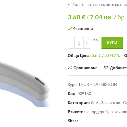
Тялото на закачалките са съ
3.60 €
/
7.04
лв.
/ бр.
4 налични
бр.
КУПИ
3.6
€ /
7.04 лв.
Общa Цена:
О
Сравняване
Добавет
Курс: 1 EUR = 1.95583 BGN
Код:
009160
Категории:
Дом
,
Закачалки
,
С
Етикети:
за гардероб
,
закачалк
Share: