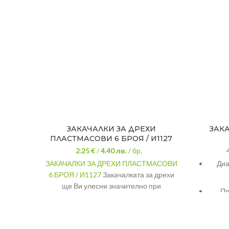
ЗАКАЧАЛКИ ЗА ДРЕХИ
ЗАКА
ПЛАСТМАСОВИ 6 БРОЯ / И1127
2.25 €
/
4.40
лв.
/ бр.
ЗАКАЧАЛКИ ЗА ДРЕХИ ПЛАСТМАСОВИ
Диа
6 БРОЯ / И1127
Закачалката за дрехи
ще Ви улесни значително при
Пр
съхранението на Вашите дрехи без
риск те да се намачкат.
МАТЕРИАЛ
Пластмаса