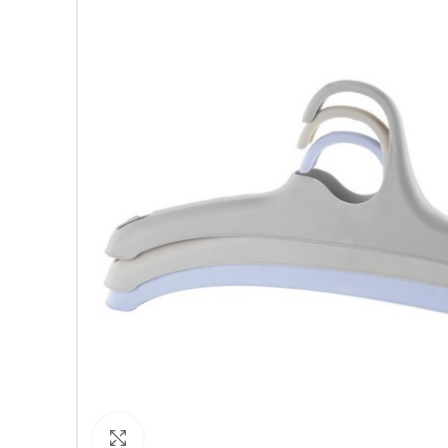
Кликнете за уголемяване