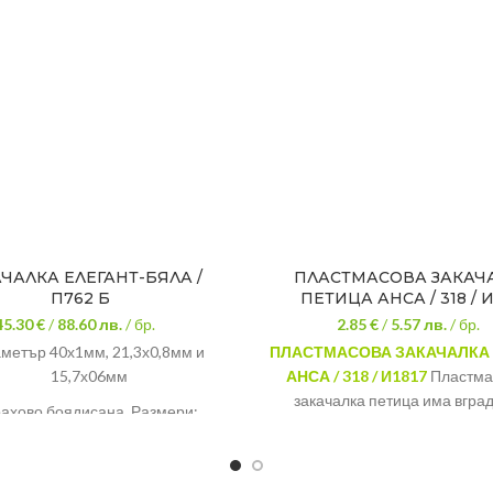
ЧАЛКА ЕЛЕГАНТ-БЯЛА /
ПЛАСТМАСОВА ЗАКАЧ
П762 Б
ПЕТИЦА АНСА / 318 / И
45.30 €
/
88.60
лв.
/ бр.
2.85 €
/
5.57
лв.
/ бр.
метър 40х1мм, 21,3х0,8мм и
ПЛАСТМАСОВА ЗАКАЧАЛКА
15,7х06мм
АНСА / 318 / И1817
Пластма
закачалка петица има вгра
ахово боядисана. Размери:
пластмасови кукички върху к
52/184,5 см.
окачите избраните от вас хав
Цвят: бял/черен
така може да се използва и за