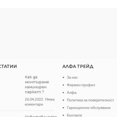
на ключове и други дребни
сическа стояща закачалка,
Материал:
Пластмас
таннитръби с голям диаметър.
Закачалки:
5
яща за дома,административни
сгради и офиси.
Цвят:
Бял
СТАТИИ
АЛФА ТРЕЙД
Как да
За нас
монтираме
Фирмен профил
ламиниран
паркет ?
Алфа
26.04.2022
Няма
Политика за поверителност
коментари
Гаранционно обслужване
Контакти