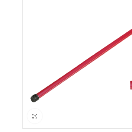
Кликнете за уголемяване