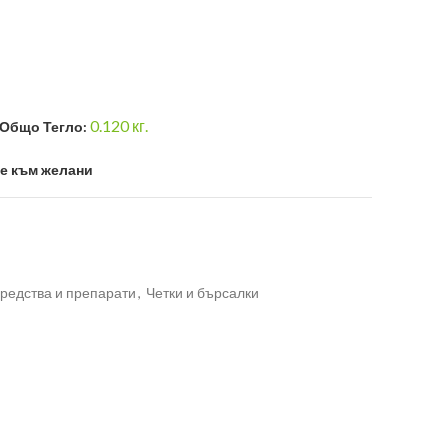
0.120
кг.
Общо Тегло:
е към желани
редства и препарати
,
Четки и бърсалки