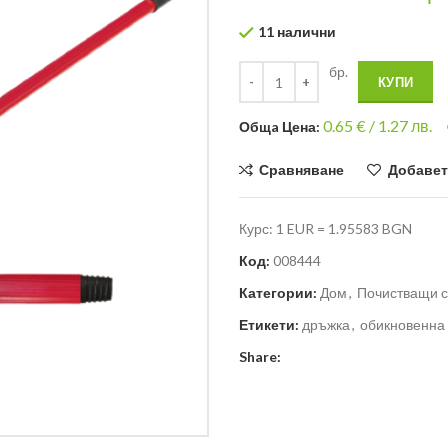
11 налични
бр.
КУПИ
0.65
€ /
1.27 лв.
Общa Цена:
Сравняване
Добавет
Курс: 1 EUR = 1.95583 BGN
Код:
008444
Категории:
Дом
,
Почистващи с
Етикети:
дръжка
,
обикновенна
Share: