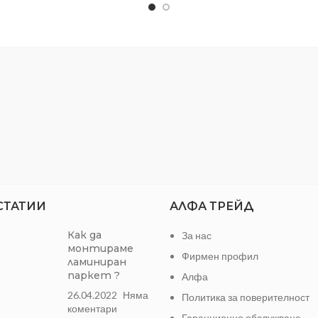
СТАТИИ
АЛФА ТРЕЙД
Как да
За нас
монтираме
Фирмен профил
ламиниран
паркет ?
Алфа
26.04.2022
Няма
Политика за поверителност
коментари
Гаранционно обслужване