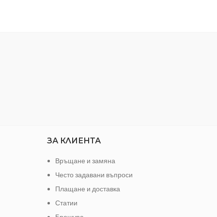
профе
дължин
ЗА КЛИЕНТА
Връщане и замяна
Често задавани въпроси
Плащане и доставка
Статии
Брошура