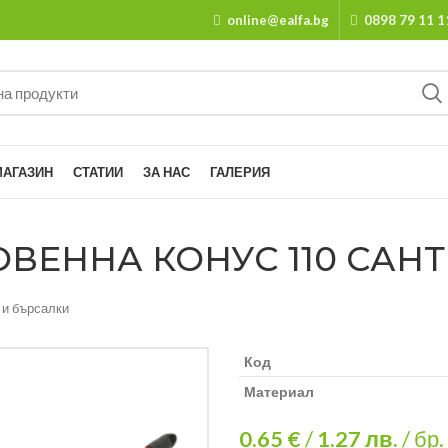
online@ealfa.bg
0898 79 11 1
МАГАЗИН
СТАТИИ
ЗА НАС
ГАЛЕРИЯ
ЕННА КОНУС 110 САНТИ
 и бърсалки
Код
Материал
0.65 €
/
1.27
лв.
/ бр.