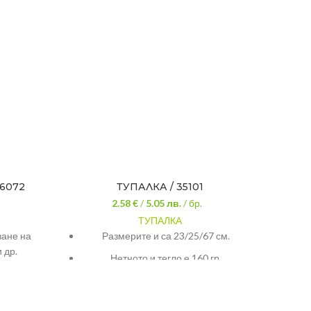
6072
ТУПАЛКА / 35101
МО
2.58 €
/
5.05
лв.
/ бр.
ТУПАЛКА
В
ване на
Размерите и са 23/25/67 см.
каче
 др.
дръжка
Нетното и тегло е 160 гр.
изс
 дължина
Оказаната цена е за един брой!
попи
.