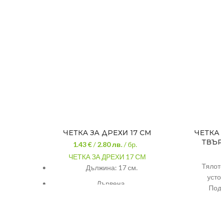
ЧЕТКА ЗА ДРЕХИ 17 СМ
ЧЕТКА
ТВЪР
1.43 €
/
2.80
лв.
/ бр.
ЧЕТКА ЗА ДРЕХИ 17 СМ
Тялот
Дължина: 17 см.
усто
Дървена.
Под
стан
Мека.
четк
поли