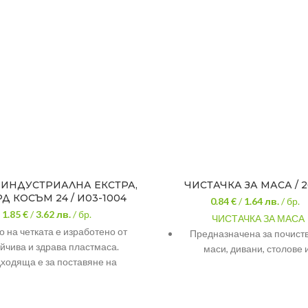
 ИНДУСТРИАЛНА ЕКСТРА,
ЧИСТАЧКА ЗА МАСА / 2
Д КОСЪМ 24 / И03-1004
0.84 €
/
1.64
лв.
/ бр.
1.85 €
/
3.62
лв.
/ бр.
ЧИСТАЧКА ЗА МАСА
о на четката е изработено от
Предназначена за почист
йчива и здрава пластмаса.
маси, дивани, столове и
ходяща е за поставяне на
Размери: ширина 14,5 см,
дартна дръжка. Влакната на
16 см, височина 6 см
ата са изработени от твърд
етилен, с дължина от 9 см.