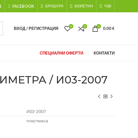
1
FACEBOOK
БРОШУРА
БЮЛЕТИН
ЧЗВ
0
0
0
ВХОД / РЕГИСТРАЦИЯ
0.00
€
СПЕЦИАЛНИ ОФЕРТИ
КОНТАКТИ
МЕТРА / И03-2007
И03-2007
пластмаса