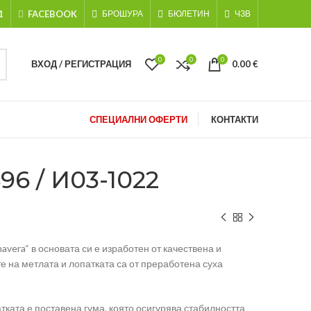
1
FACEBOOK
БРОШУРА
БЮЛЕТИН
ЧЗВ
0
0
0
ВХОД / РЕГИСТРАЦИЯ
0.00
€
СПЕЦИАЛНИ ОФЕРТИ
КОНТАКТИ
 / И03-1022
mavera“ в основата си е изработен от качествена и
е на метлата и лопатката са от преработена суха
тката е поставена гума, която осигурява стабилността