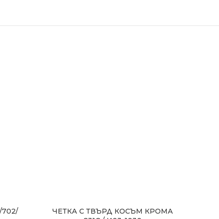
/702/
ЧЕТКА С ТВЪРД КОСЪМ КРОМА
КОФ