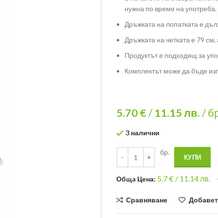
нужна по време на употреба.
Дръжката на лопатката е дъл
Дръжката на четката е 79 см, 
Продуктът е подходящ за упот
Комплектът може да бъде из
5.70 €
/
11.15
лв.
/ б
3 налични
бр.
КУПИ
5.7
€ /
11.14 лв.
Общa Цена:
Сравняване
Добавет