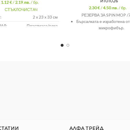
И101026
1.12 €
/
2.19
лв.
/ бр.
2.30 €
/
4.50
лв.
/ бр.
СТЪКЛОЧИСТАЧ
РЕЗЕРВА ЗА SPIN MOP /7
:
2 х 23 х 33 см
Бърсалката е изработена о
АЛ:
Пластмаса/гума
микрофибър.
Власинките на бърсалката 
и позволяват да почистит
минимално пространст
Бърсалката е подходящ
домашна и професион
употреба.
СТАТИИ
АЛФА ТРЕЙД