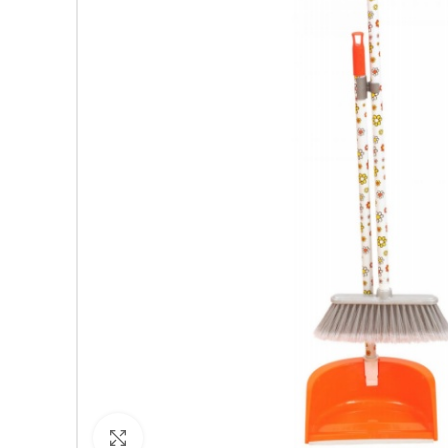
Кликнете за уголемяване