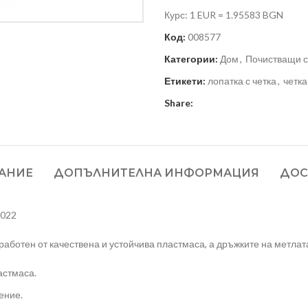
Курс: 1 EUR = 1.95583 BGN
Код:
008577
Категории:
Дом
,
Почистващи с
Етикети:
лопатка с четка
,
четка
Share:
АНИЕ
ДОПЪЛНИТЕЛНА ИНФОРМАЦИЯ
ДОС
1022
изработен от качествена и устойчива пластмаса, а дръжките на метла
астмаса.
ение.