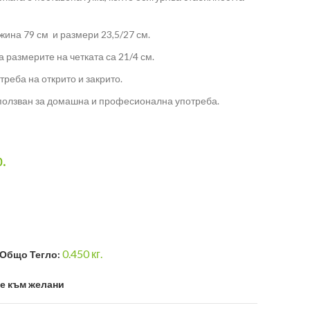
жина 79 см и размери 23,5/27 см.
а размерите на четката са 21/4 см.
реба на открито и закрито.
ползван за домашна и професионална употреба.
р.
0.450
кг.
Общо Тегло:
е към желани