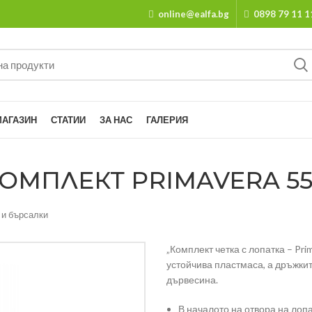
online@ealfa.bg
0898 79 11 1
МАГАЗИН
СТАТИИ
ЗА НАС
ГАЛЕРИЯ
ОМПЛЕКТ PRIMAVERA 5596
 и бърсалки
„Комплект четка с лопатка – Pri
устойчива пластмаса, а дръжкит
дървесина.
В началото на отвора на лопа