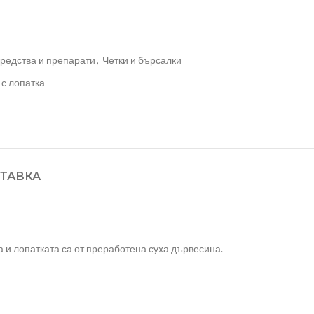
редства и препарати
,
Четки и бърсалки
 с лопатка
ТАВКА
та и лопатката са от преработена суха дървесина.