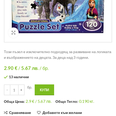
Кликнете за уголемяване
Този пъзел е изключително подходящ за развиване на логиката
и въображението на децата. За деца над 3 години.
2.90 €
/
5.67
лв.
/ бр.
13 налични
бр.
КУПИ
2.9
€ /
5.67 лв.
0.190
кг.
Общa Цена:
Общо Тегло:
Сравняване
Добавете към желани