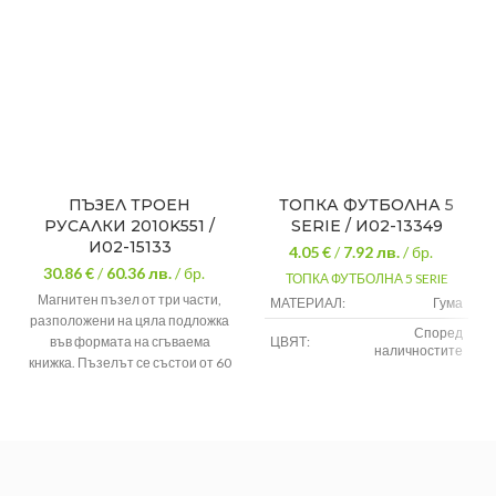
ПЪЗЕЛ ТРОЕН
ТОПКА ФУТБОЛНА 5
РУСАЛКИ 2010K551 /
SERIE / И02-13349
И02-15133
4.05 €
/
7.92
лв.
/ бр.
30.86 €
/
60.36
лв.
/ бр.
ТОПКА ФУТБОЛНА 5 SERIE
Магнитен пъзел от три части,
МАТЕРИАЛ:
Гума
разположени на цяла подложка
Според
във формата на сгъваема
ЦВЯТ:
наличностите
книжка. Пъзелът се състои от 60
части. Весела декорация и ярки
цветове. Любима игра на
малчуганите на страхотна цена.