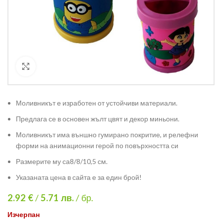
Кликнете за уголемяване
Моливникът е изработен от устойчиви материали.
Предлага се в основен жълт цвят и декор миньони.
Моливникът има външно гумирано покритие, и релефни
форми на анимационни герой по повърхността си
Размерите му са8/8/10,5 см.
Указаната цена в сайта е за един брой!
2.92 €
/
5.71
лв.
/ бр.
Изчерпан