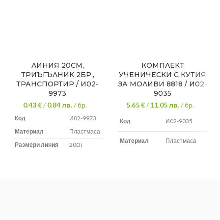
ЛИНИЯ 20СМ,
КОМПЛЕКТ
ТРИЪГЪЛНИК 2БР.,
УЧЕНИЧЕСКИ С КУТИЯ
ТРАНСПОРТИР / И02-
ЗА МОЛИВИ 8818 / И02-
9973
9035
0.43 €
/
0.84
лв.
/ бр.
5.65 €
/
11.05
лв.
/ бр.
Код
И02-9973
Код
И02-9035
Материал
Пластмаса
Материал
Пластмаса
Размери линия
20сн
размери
Брой части
6 бр
13 см
триъгълник
размери
9 см
транспортир