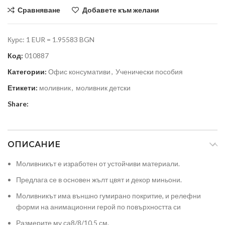
Сравняване
Добавете към желани
Курс: 1 EUR = 1.95583 BGN
Код:
010887
Категории:
Офис консумативи
,
Ученически пособия
Етикети:
моливник
,
моливник детски
Share:
ОПИСАНИЕ
Моливникът е изработен от устойчиви материали.
Предлага се в основен жълт цвят и декор миньони.
Моливникът има външно гумирано покритие, и релефни
форми на анимационни герой по повърхността си
Размерите му са8/8/10,5 см.