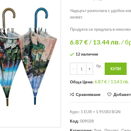
Чадърът разполага с удобна изв
захват.
Продукта се предлага в няколко
6.87 €
/
13.44
лв.
/ б
12 налични
бр.
КУПИ
6.87
€ /
13.43 лв.
Общa Цена:
Сравняване
Добавет
Курс: 1 EUR = 1.95583 BGN
Код:
009028
Категории:
Дом
,
Пролет
,
Сезо