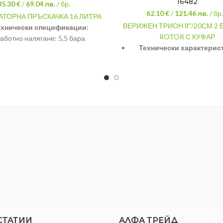
16482
35.30 €
/
69.04
лв.
/ бр.
62.10 €
/
121.46
лв.
/ бр.
АТОРНА ПРЪСКАЧКА 16 ЛИТРА
ВЕРИЖЕН ТРИОН 8''/20СМ 2
ехнически спецификации:
ROTOR С КУФАР
аботно налягане: 5,5 бара
Технически характерис
итет на резервоара за разтвор:
Захранване: 20V DC • Бате
тра Дължина на маркуча: 1200
20V/2Ah (включени) • За
ължина на телескопичен прът:
включено • Дължина на шин
м Регулируема струя – мъгла /
(20 см) • Скорост на верига
 Живот на батерията: 5-7 часа
об./мин • Опаковка: ку
е за зареждане на батерията
Приложение: рязане на дърв
изително: един час. Капацитет
храсти
терията: 8Ah / 12V Тегло: 5.0 кг
СТАТИИ
АЛФА ТРЕЙД