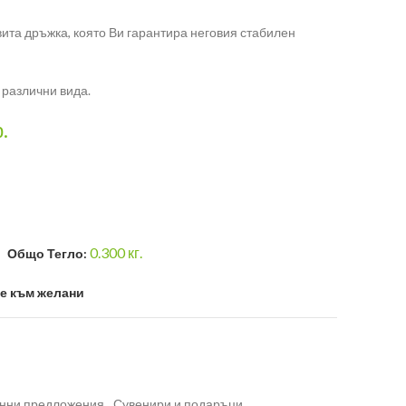
ита дръжка, която Ви гарантира неговия стабилен
 различни вида.
р.
0.300
кг.
Общо Тегло:
е към желани
нни предложения
,
Сувенири и подаръци