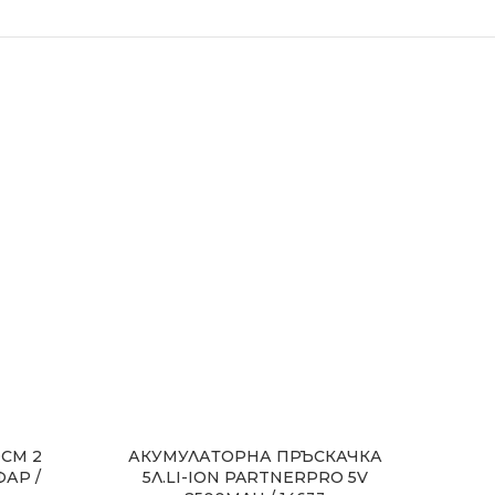
СМ 2
АКУМУЛАТОРНА ПРЪСКАЧКА
АК
АР /
5Л.LI-ION PARTNERPRO 5V
ВЕР