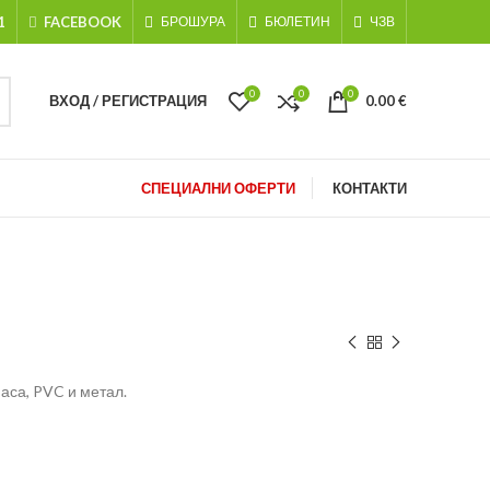
1
FACEBOOK
БРОШУРА
БЮЛЕТИН
ЧЗВ
0
0
0
ВХОД / РЕГИСТРАЦИЯ
0.00
€
СПЕЦИАЛНИ ОФЕРТИ
КОНТАКТИ
аса, PVC и метал.