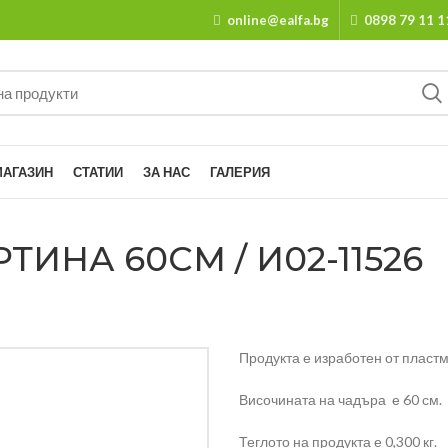
online@ealfa.bg
0898 79 11 1
МАГАЗИН
СТАТИИ
ЗА НАС
ГАЛЕРИЯ
ИНА 60СМ / И02-11526
Продукта е изработен от пластм
Височината на чадъра е 60 см.
Теглото на продукта е 0,300 кг.