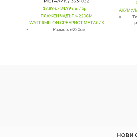
МЕТАЛИК / 3531032
17.89 €
/
34.99
лв.
/ бр.
АКУМУЛ
ПЛАЖЕН ЧАДЪР Ф220СМ
Т
WATERMELON СРЕБРИСТ МЕТАЛИК
Р
Размер: ø220см
Капац
16 ли
С алуминиево покритие
мм Д
Чупещо се рамо
820 м
струя
Слънцезащита: UV25+
Врем
прибл
на ба
НОВИ 