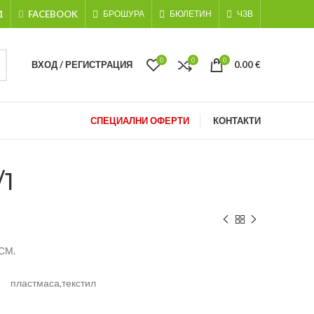
1
FACEBOOK
БРОШУРА
БЮЛЕТИН
ЧЗВ
0
0
0
ВХОД / РЕГИСТРАЦИЯ
0.00
€
СПЕЦИАЛНИ ОФЕРТИ
КОНТАКТИ
1
СМ.
пластмаса,текстил