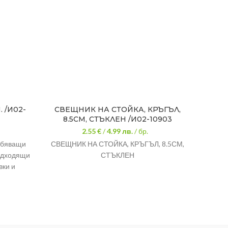
 /И02-
СВЕЩНИК НА СТОЙКА, КРЪГЪЛ,
СВ
8.5СМ, СТЪКЛЕН /И02-10903
2.55 €
/
4.99
лв.
/ бр.
добяващи
СВЕЩНИК НА СТОЙКА, КРЪГЪЛ, 8.5СМ,
СВЕ
подходящи
СТЪКЛЕН
вки и
67 см.
расиви.