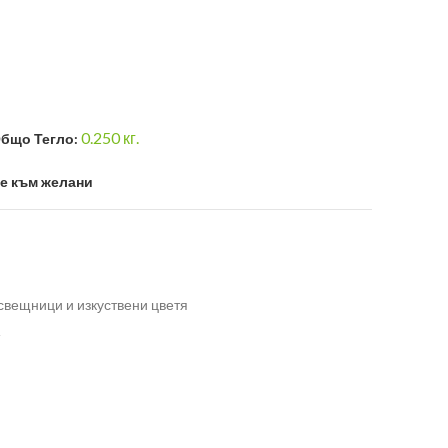
0.250
кг.
бщо Тегло:
е към желани
свещници и изкуствени цветя