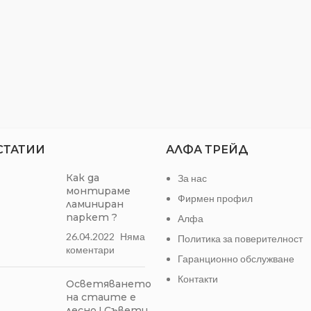
СТАТИИ
АЛФА ТРЕЙД
Как да
За нас
монтираме
Фирмен профил
ламиниран
паркет ?
Алфа
26.04.2022
Няма
Политика за поверителност
коментари
Гаранционно обслужване
Контакти
Осветяването
на стаите е
лесно ! Съвети