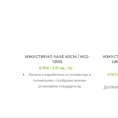
ИЗКУСТВЕНО ЛАЛЕ 60СМ / И02-
ИЗКУС
12555
ЦВ
0.70 €
/
1.37
лв.
/ бр.
Лалето е изработено от полиестер и
ИЗКУ
полиетилен, съобразно всички
установени стандарти за
ДЪЛЖИ
безопасност и качество.
БРОЙ Ц
Дръжката му може да бъде огъната в
МАТЕРИ
зависимост от формата, която искате
да заема.