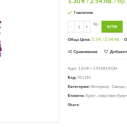
1.30 €
/
2.54
лв.
/ бр.
7 налични
бр.
КУПИ
1.3
€ /
2.54 лв.
Общa Цена:
О
Сравняване
Добавет
Курс: 1 EUR = 1.95583 BGN
Код:
011145
Категории:
Интериор
,
Свещи, 
Етикети:
букет
,
изкуствен букет
Share: