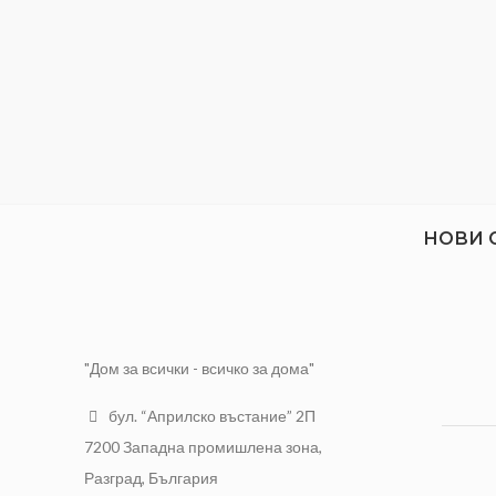
Указаната цена е за един брой цвете,
наподобяващо естествено лале!
НОВИ 
"Дом за всички - всичко за дома"
бул. “Априлско въстание” 2П
7200 Западна промишлена зона,
Разград, България