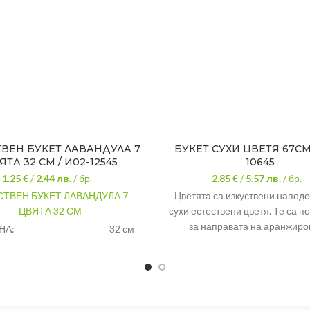
ТВЕН БУКЕТ ЛАВАНДУЛА 7
БУКЕТ СУХИ ЦВЕТЯ 67СМ.
ЯТА 32 СМ / И02-12545
10645
1.25 €
/
2.44
лв.
/ бр.
2.85 €
/
5.57
лв.
/ бр.
СТВЕН БУКЕТ ЛАВАНДУЛА 7
Цветята са изкуствени напо
ЦВЯТА 32 СМ
сухи естествени цветя. Те са 
за направата на аранжиро
НА:
32 см
декорации. Височината им е 
ВЕТОВЕ:
7
Цветята винаги са свежи и к
Полиестер и
АЛ:
полиетилен