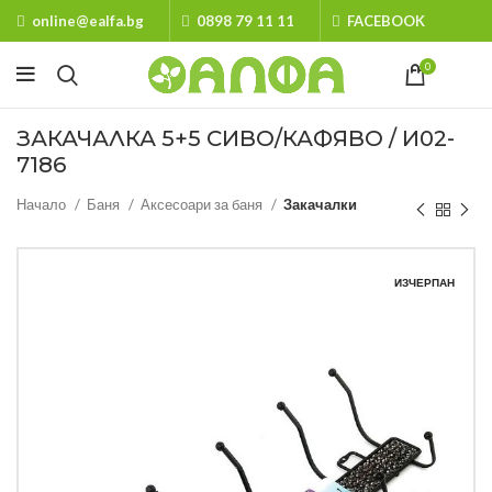
online@ealfa.bg
0898 79 11 11
FACEBOOK
0
ЗАКАЧАЛКА 5+5 СИВО/КАФЯВО / И02-
7186
Начало
Баня
Аксесоари за баня
Закачалки
ИЗЧЕРПАН