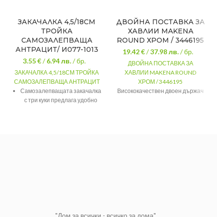
ЗАКАЧАЛКА 4,5/18СМ
ДВОЙНА ПОСТАВКА ЗА
ТРОЙКА
ХАВЛИИ MAKENA
САМОЗАЛЕПВАЩА
ROUND ХРОМ / 3446195
АНТРАЦИТ/ И077-1013
19.42 €
/
37.98
лв.
/ бр.
3.55 €
/
6.94
лв.
/ бр.
ДВОЙНА ПОСТАВКА ЗА
ЗАКАЧАЛКА 4,5/18СМ ТРОЙКА
ХАВЛИИ MAKENA ROUND
САМОЗАЛЕПВАЩА АНТРАЦИТ
ХРОМ / 3446195
Самозалепващата закачалка
Висококачествен двоен държач
с три куки предлага удобно
за хавлии и кърпи за баня от
решение за организиране на
серия Round на марката Makena.
различни вещи без
СЕРИЯ
Round
необходимост от пробиване.
МАТЕРИАЛ
Алуминий
Компактният и дизайн
ЦВЯТ
Хром
спестява място и улеснява
ДЪЛЖИНА
60 см.
поддържането на ред в дома.
"Дом за всички - всичко за дома"