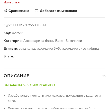
Изчерпан
Сравняване
Добавете към желани
Курс: 1 EUR = 1.95583 BGN
Код:
029684
Категории:
Аксесоари за баня
,
Баня
,
Закачалки
Етикети:
закачалка
,
закачалка 5+5
,
закачалка сиво кафява
Share:
ОПИСАНИЕ
ЗАКАЧАЛКА 5+5 СИВО/КАФЯВО
Изработена от метал и има красива декорация в кафяво и
сиво.
Продуктът е компактно и удобно решение за всяка баня,