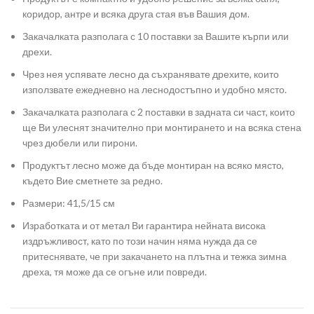
коридор, антре и всяка друга стая във Вашия дом.
Закачалката разполага с 10 поставки за Вашите кърпи или
дрехи.
Чрез нея успявате лесно да съхранявате дрехите, които
използвате ежедневно на леснодостъпно и удобно място.
Закачалката разполага с 2 поставки в задната си част, които
ще Ви улеснят значително при монтирането и на всяка стена
чрез дюбели или пирони.
Продуктът лесно може да бъде монтиран на всяко място,
където Вие сметнете за редно.
Размери: 41,5/15 см
Изработката и от метал Ви гарантира нейната висока
издръжливост, като по този начин няма нужда да се
притеснявате, че при закачането на плътна и тежка зимна
дреха, тя може да се огъне или повреди.