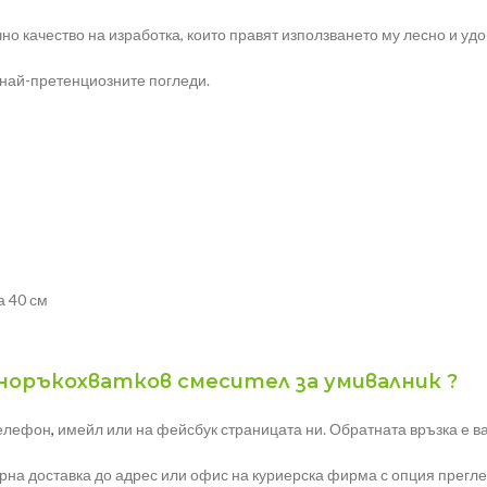
о качество на изработка, които правят използването му лесно и удо
най-претенциозните погледи.
а 40 см
дноръкохватков смесител за умивалник ?
телефон
,
имейл или на фейсбук страницата ни. Обратната връзка е ва
урна доставка до адрес или офис на куриерска фирма с опция прегле