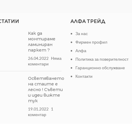
СТАТИИ
АЛФА ТРЕЙД
Как да
За нас
монтираме
Фирмен профил
ламиниран
паркет ?
Алфа
26.04.2022
Няма
Политика за поверителност
коментари
Гаранционно обслужване
Контакти
Осветяването
на стаите е
лесно ! Съвети
и идеи вижте
тук
19.01.2022
1
коментар