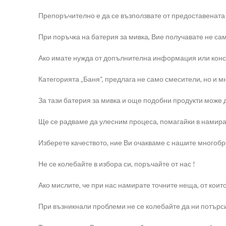
Препоръчително е да се възползвате от предоставената
При поръчка на батерия за мивка, Вие получавате не сам
Ако имате нужда от допълнителна информация или консул
Категорията „Баня“, предлага не само смесители, но и мн
За тази батерия за мивка и още подобни продукти може д
Ще се радваме да улесним процеса, помагайки в намира
Изберете качеството, ние Ви очакваме с нашите многоб
Не се колебайте в избора си, поръчайте от нас !
Ако мислите, че при нас намирате точните неща, от коит
При възникнали проблеми не се колебайте да ни потърси