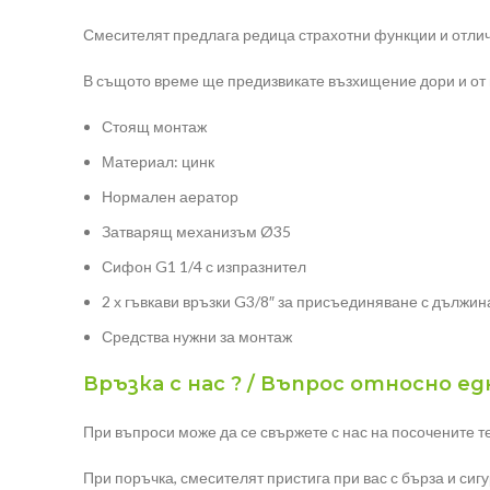
Смесителят предлага редица страхотни функции и отличн
В същото време ще предизвикате възхищение дори и от 
Стоящ монтаж
Материал: цинк
Нормален аератор
Затварящ механизъм Ø35
Сифон G1 1/4 с изпразнител
2 х гъвкави връзки G3/8″ за присъединяване с дължин
Средства нужни за монтаж
Връзка с нас ? / Въпрос относно е
При въпроси може да се свържете с нас на посочените 
При поръчка, смесителят пристига при вас с бърза и сиг