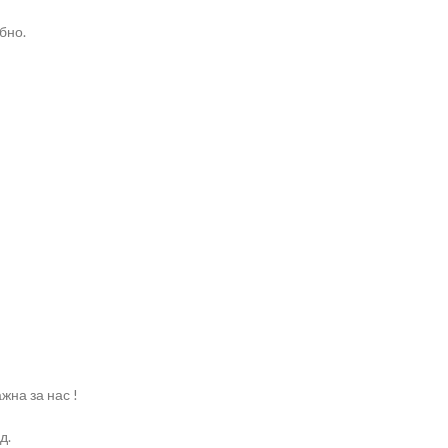
бно.
жна за нас !
д.