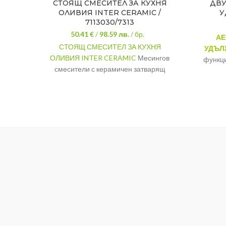
СТОЯЩ СМЕСИТЕЛ ЗА КУХНЯ
ДВУ
ОЛИВИЯ INTER CERAMIC /
У
7113030/7313
50.41 €
/
98.59
лв.
/ бр.
АЕ
СТОЯЩ СМЕСИТЕЛ ЗА КУХНЯ
УДЪЛ
ОЛИВИЯ INTER CERAMIC
Месингов
функци
смесители с керамичен затварящ
ДВ
механизъм, една ръковхатка. За стоящ
УДЪЛЖ
монтаж, за кухненска мивка.
пак к
СЕРИЯ
ОЛИВИЯ
ЦВЯТ
ХРОМ