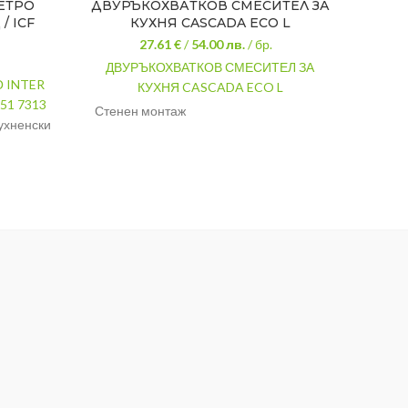
ЕТРО
ДВУРЪКОХВАТКОВ СМЕСИТЕЛ ЗА
С
/ ICF
КУХНЯ CASCADA ECO L
CERA
27.61 €
/
54.00
лв.
/ бр.
ДВУРЪКОХВАТКОВ СМЕСИТЕЛ ЗА
 INTER
КУХНЯ CASCADA ECO L
51 7313
УМИ
Стенен монтаж
ухненски
СТ
Материал: месинг
тварящ
см
механи
2 х розетки с ексцентрик
РЕТРО
СЕРИ
ХРОМ
ЦВЯТ