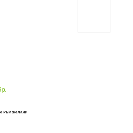
бр.
е към желани