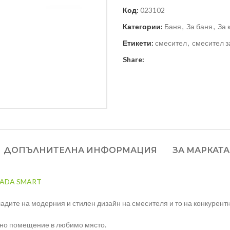
Код:
023102
Категории:
Баня
,
За баня
,
За 
Етикети:
смесител
,
смесител з
Share:
ДОПЪЛНИТЕЛНА ИНФОРМАЦИЯ
ЗА МАРКАТА
CADA SMART
адите на модерния и стилен дизайн на смесителя и то на конкурентн
рно помещение в любимо място.