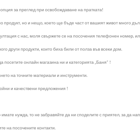
 опция за преглед при освобождаване на пратката!
о продукт, но и нещо, което ще бъде част от вашият живот много дъл
тация с нас, моля свържете се на посочения телефонен номер, или н
ого други продукти, които биха били от полза във всеки дом.
а посетите онлайн магазина ни и категорията „Баня“ !
нето на точните материали и инструменти.
ройни и качествени предложения !
о имате нужда, то не забравяйте да ни споделите с приятел, за да 
те на посочените контакти.