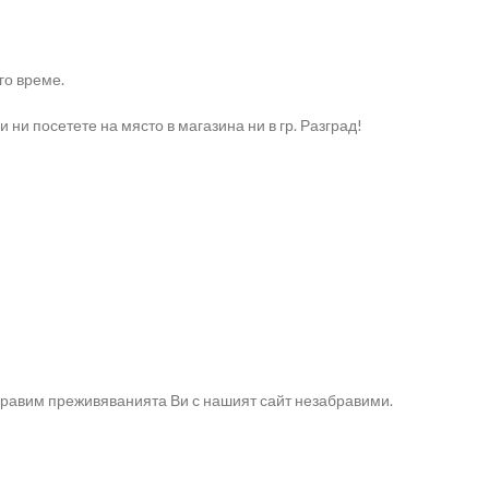
го време.
и посетете на място в магазина ни в гр. Разград!
направим преживяванията Ви с нашият сайт незабравими.