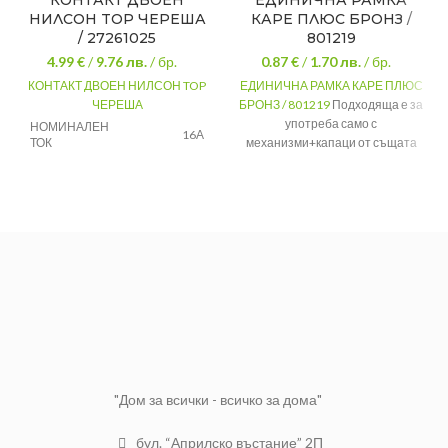
КОНТАКТ ДВОЕН
ЕДИНИЧНА РАМКА
НИЛСОН TOP ЧЕРЕША
КАРЕ ПЛЮС БРОНЗ /
/ 27261025
801219
4.99 €
/
9.76
лв.
/ бр.
0.87 €
/
1.70
лв.
/ бр.
КОНТАКТ ДВОЕН НИЛСОН TOP
ЕДИНИЧНА РАМКА КАРЕ ПЛЮС
ЧЕРЕША
БРОНЗ / 801219
Подходяща е за
употреба само с
НОМИНАЛЕН
16А
ТОК
механизми+капаци от същата
серия. Може да се комбинира с
НАПРЕЖЕНИЕ
250V
различни цветове.
ЦВЯТ
Череша
Материал
PVC
Размер
83 х 81 х 10мм
Степен на
IP20
защита
Цвят
Бронз
"Дом за всички - всичко за дома"
бул. “Априлско въстание” 2П