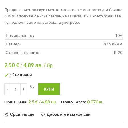
Предназначен за скрит монтаж на стена с монтажна дълбочина
30мм. Ключът е с ниска степен на защита IP20, което означава,
че подлежи само на вътрешна употреба.
Номинален ток
10А
Размер
82 х 82мм
Степен на защита
IP20
2.50 €
/
4.89
лв.
/ бр.
15 налични
бр.
КУПИ
2.5
€ /
4.88 лв.
0.070
кг.
Общa Цена:
Общо Тегло:
Сравняване
Добавете към желани