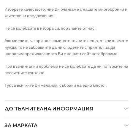
Изберете качеството
,
ние Ви очакваме с нашите многобройни и
качествени предложения !
Не се колебайте в избора си, поръчайте от нас !
Ако мислите, че при нас намирате точните неща, от които имате
нужда, то не забравяйте да ни споделите с приятел, за да
направим преживяванията Ви с нашият сайт незабравими.
При възникнални проблеми не се колебайте да ни потърсите на
посочените контакти.
Тук са всичките Ви желания, събрани на едно място !
ДОПЪЛНИТЕЛНА ИНФОРМАЦИЯ
ЗА МАРКАТА