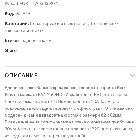
Курс: 1 EUR = 1.95583 BGN
Код:
003919
Категории:
Ел. материали и осветление
,
Електрически
ключове и контакти
Етикет:
единичен ключ
Share:
ОПИСАНИЕ
Единичен ключ Кармен крем за осветление от серията Karre
Plus на марката PANASONIC. Изработен от PVC в цвят крем.
Електрическа схема: сх.1. Номинален ток: 10А. Ключът е
подходящ за жилищни, търговски и офис сгради. Отличава се с
модерен дизайн в квадратна форма с размери 82 х 82мм.
Предназначен за скрит монтаж на стена с монтажна дълбочина
30мм. Ключът е с ниска степен на защита IP20, което означава,
че подлежи само на вътрешна употреба.