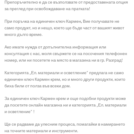
Препоръчително е да се възползвате от предоставената опция
за преглед при освобождаване на пратката!
При поръчка на единичен ключ Кармен
,
Вие получавате не
само продукт, но и нещо, което ще бъде част от вашият живот
много дълго време.
Ако имате нужда от допълнителна информация или
консултация с нас, моля свържете се на посочения телефонен
номер, или ни посетете на място в магазина ни в гр. Разград!
Категорията „Ел. материали и осветление“ предлага не само
единичен ключ Кармен крем, но и много други продукти, които
биха били от полза във всеки дом.
За единичен ключ Кармен крем и още подобни продукти може
да посетите онлайн магазина ни и категорията „Ел. материали
и осветление“ !
Ще се радваме да улесним процеса, помагайки в намирането
на точните материали и инструменти.