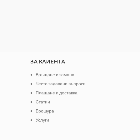
Дължина:
26 мм
Марка
ма е
Цена:
За брой
Цвят:
рите.
 ДЪБ
Преходник за
Вид:
перваз
ЗА КЛИЕНТА
Връщане и замяна
Често задавани въпроси
Плащане и доставка
Статии
Брошура
Услуги