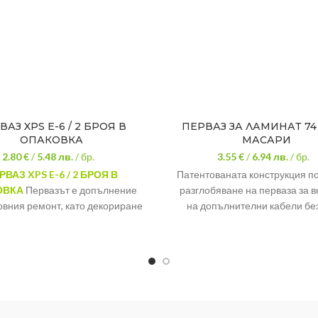
ВАЗ XPS E-6 / 2 БРОЯ В
ПЕРВАЗ ЗА ЛАМИНАТ 74
ОПАКОВКА
МАСАРИ
2.80 €
/
5.48
лв.
/ бр.
3.55 €
/
6.94
лв.
/ бр.
РВАЗ XPS E-6 / 2 БРОЯ В
Патентованата конструкция п
ОВКА
Первазът е допълнение
разглобяване на перваза за 
овния ремонт, като декориране
на допълнителни кабели без
тени и тавани. Трябва да се
необходими допълните
е и с някои малки затруднения,
инструменти. Мястото за ка
например да направите фуги
предостатъчно. Свръзките с
тези две повърхности. За тази
невидими. SG 56 e популярна 
 идеален декоративен таван
система за первази, в която дв
полиуретанов плот.
горната и долната част, са за
2 броя в опаковка
мек материал / каучук. Осн