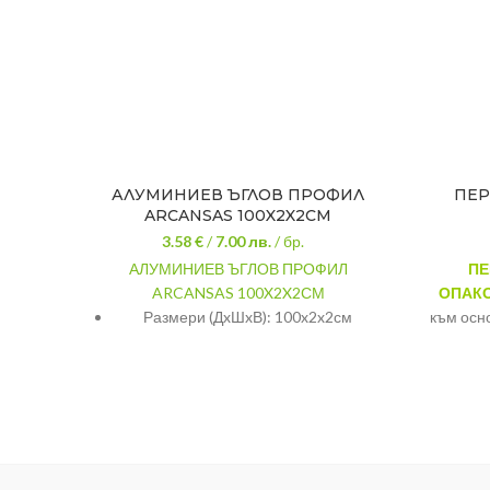
АЛУМИНИЕВ ЪГЛОВ ПРОФИЛ
ПЕР
ARCANSAS 100X2X2СМ
3.58 €
/
7.00
лв.
/ бр.
АЛУМИНИЕВ ЪГЛОВ ПРОФИЛ
ПЕ
ARCANSAS 100X2X2СМ
ОПАК
Размери (ДxШxВ): 100x2x2см
към осн
на с
Материал: алуминий
справит
Особености: V-образен
като 
между 
цел е