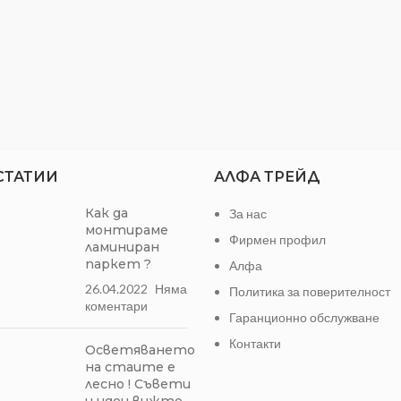
предимство на тази систе
съвместимостта на аксесоа
ПЕРВАЗ ЗА ЛАМИНАТ 74 -
МАСАРИ
СТАТИИ
АЛФА ТРЕЙД
Как да
За нас
монтираме
Фирмен профил
ламиниран
паркет ?
Алфа
26.04.2022
Няма
Политика за поверителност
коментари
Гаранционно обслужване
Контакти
Осветяването
на стаите е
лесно ! Съвети