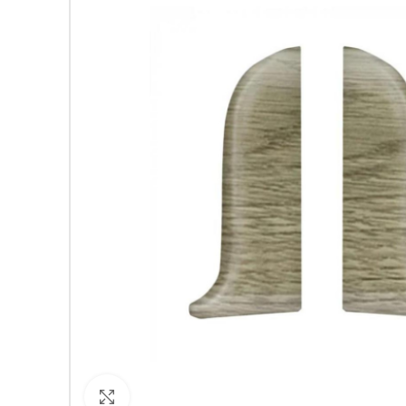
Кликнете за уголемяване