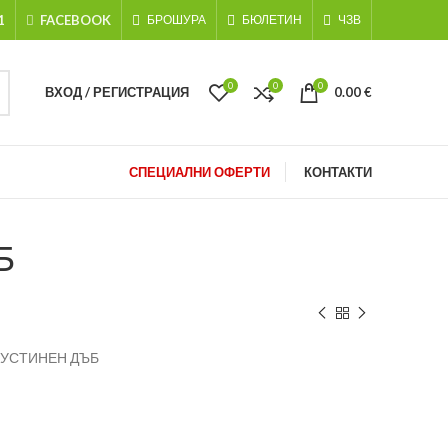
1
FACEBOOK
БРОШУРА
БЮЛЕТИН
ЧЗВ
0
0
0
ВХОД / РЕГИСТРАЦИЯ
0.00
€
СПЕЦИАЛНИ ОФЕРТИ
КОНТАКТИ
Б
 ПУСТИНЕН ДЪБ