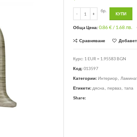
бр.
КУПИ
0.86
€ /
1.68 лв.
Общa Цена:
Сравняване
Добавет
Курс: 1 EUR = 1.95583 BGN
Код:
013597
Категории:
Интериор
,
Ламинат
Етикети:
дясна
,
перваз
,
тапа
Share: