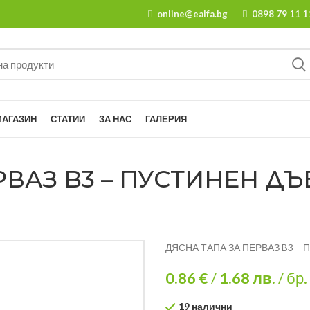
online@ealfa.bg
0898 79 11 1
МАГАЗИН
СТАТИИ
ЗА НАС
ГАЛЕРИЯ
РВАЗ B3 – ПУСТИНЕН ДЪ
ДЯСНА ТАПА ЗА ПЕРВАЗ B3 –
0.86 €
/
1.68
лв.
/ бр.
19 налични