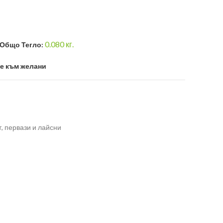
0.080
кг.
Общо Тегло:
е към желани
, первази и лайсни