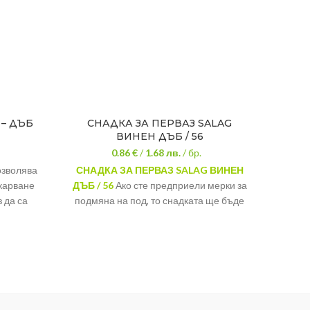
 – ДЪБ
СНАДКА ЗА ПЕРВАЗ SALAG
КО
ВИНЕН ДЪБ / 56
ПО
0.86 €
/
1.68
лв.
/ бр.
озволява
СНАДКА ЗА ПЕРВАЗ SALAG ВИНЕН
КОМП
вкарване
ДЪБ / 56
Ако сте предприели мерки за
ПОКР
 да са
подмяна на под, то снадката ще бъде
в
лни
един от задължителните елементи за
пред
бели е
един завършен вид на вашият дом.
техн
а почти
монта
Декор:
Винен дъб
и полезна
Материал:
PVC
ата края,
Вид:
Височина:
56 мм
вършени с
овното