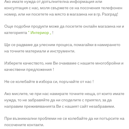
Ако имате нужда от допълнителна информация или
консултация с нас, моля свържете се на посочения телефонен
номер, или ни посетете на място в магазина ни в гр. Разград!
Още подобни продукти може да посетите онлайн магазина ни и
категорията
“ Интериор „
!
Ще се радваме да улесним процеса, помагайки в намирането
на точните материали и инструменти.
Изберете качеството, ние Ви очакваме с нашите многобройни и
качествени предложения !
Не се колебайте в избора си, поръчайте от нас !
Ако мислите, че при нас намирате точните неща, от които имате
нужда, то не забравяйте да ни споделите с приятел, за да
направим преживяванията Ви с нашият сайт незабравими.
При възникнални проблеми не се колебайте да ни потърсите на
посочените контакти.