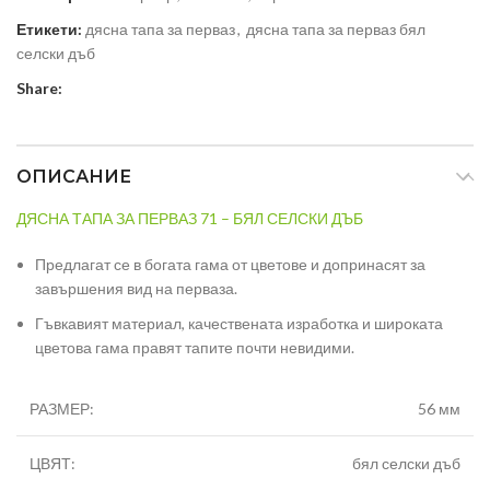
Етикети:
дясна тапа за перваз
,
дясна тапа за перваз бял
селски дъб
Share:
ОПИСАНИЕ
ДЯСНА ТАПА ЗА ПЕРВАЗ 71 – БЯЛ СЕЛСКИ ДЪБ
Предлагат се в богата гама от цветове и допринасят за
завършения вид на перваза.
Гъвкавият материал, качествената изработка и широката
цветова гама правят тапите почти невидими.
РАЗМЕР:
56 мм
ЦВЯТ:
бял селски дъб