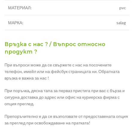
МАТЕРИАЛ:
pvc
МАРКА:
salag
Връзка с нас ? / Въпрос относно
продукт ?
При въпроси може да се свържете с нас на посочените
телефон, имейл или на фейсбук страницата ни. Обратната
връзка е важна за нас !
При поръчка
,
дясна тапа за перваз пристига при вас с бърза и
сигурна доставка до адрес или офис на куриерска фирма с
опция преглед.
Препоръчително е да се възползвате от предоставената опция
за преглед при освобождаване на пратката!