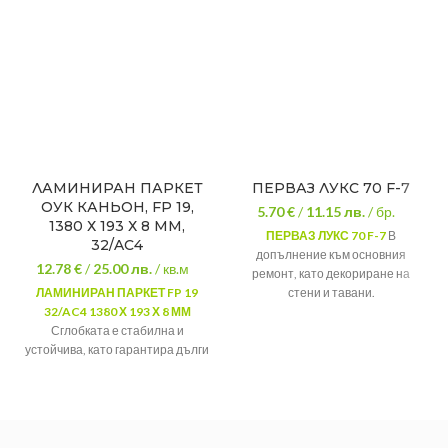
ЛАМИНИРАН ПАРКЕТ
ПЕРВАЗ ЛУКС 70 F-7
ОУК КАНЬОН, FP 19,
5.70 €
/
11.15
лв.
/ бр.
1380 Х 193 Х 8 ММ,
ПЕРВАЗ ЛУКС 70 F-7
В
32/AC4
допълнение към основния
12.78 €
/
25.00
лв.
/ кв.м
ремонт, като декориране на
ЛАМИНИРАН ПАРКЕТ FP 19
стени и тавани.
32/AC4 1380 Х 193 Х 8 ММ
Перваз лукс F-
Вид:
Сглобката е стабилна и
7
устойчива, като гарантира дълги
Дължина:
200 см
години комфорт и сигурност.
Широчина:
7 см
Дебелина на
8 мм
планката:
Клас на
32/AC4 -