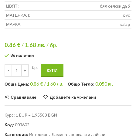
ЦВЯТ:
бял селски дъб
МАТЕРИАЛ:
pvc
МАРКА:
salag
0.86 €
/
1.68
лв.
/ бр.
86 налични
бр.
КУПИ
0.86
€ /
1.68 лв.
0.050
кг.
Общa Цена:
Общо Тегло:
Сравняване
Добавете към желани
Курс: 1 EUR = 1.95583 BGN
Код:
003602
Категории:
Интериор
,
Ламинат, первази и лайсни