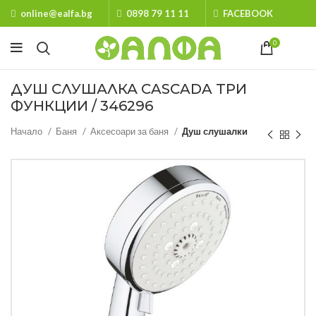
online@ealfa.bg
0898 79 11 11
FACEBOOK
0
ДУШ СЛУШАЛКА CASCADA ТРИ
ФУНКЦИИ / 346296
Начало
Баня
Аксесоари за баня
Душ слушалки