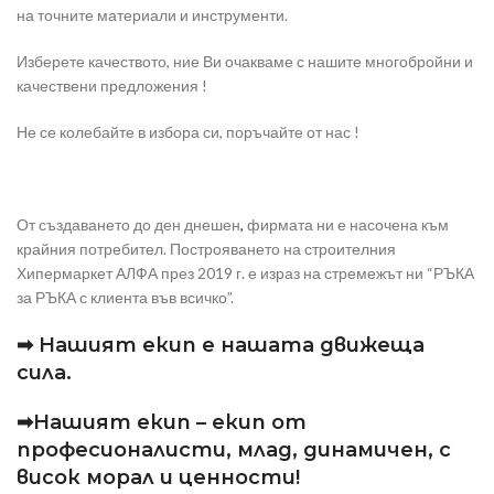
на точните материали и инструменти.
Изберете качеството, ние Ви очакваме с нашите многобройни и
качествени предложения !
Не се колебайте в избора си, поръчайте от нас !
От създаването до ден днешен
,
фирмата ни е насочена към
крайния потребител. Построяването на строителния
Хипермаркет АЛФА през 2019 г. е израз на стремежът ни “РЪКА
за РЪКА с клиента във всичко”.
➡ Нашият екип е нашата движеща
сила.
➡Нашият екип – екип от
професионалисти, млад, динамичен, с
висок морал и ценности!