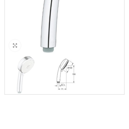
Кликнете за уголемяване