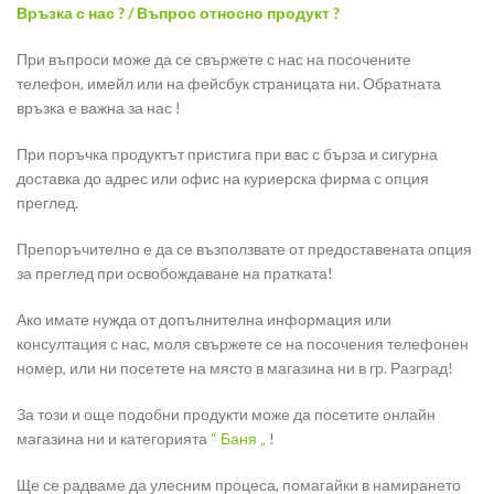
Връзка с нас ? / Въпрос относно продукт ?
При въпроси може да се свържете с нас на посочените
телефон, имейл или на фейсбук страницата ни. Обратната
връзка е важна за нас !
При поръчка продуктът пристига при вас с бърза и сигурна
доставка до адрес или офис на куриерска фирма с опция
преглед.
Препоръчително е да се възползвате от предоставената опция
за преглед при освобождаване на пратката!
Ако имате нужда от допълнителна информация или
консултация с нас, моля свържете се на посочения телефонен
номер, или ни посетете на място в магазина ни в гр. Разград!
За този и още подобни продукти може да посетите онлайн
магазина ни и категорията
“ Баня „
!
Ще се радваме да улесним процеса, помагайки в намирането