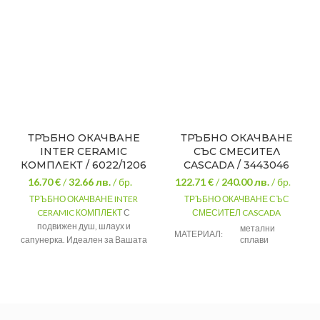
ТРЪБНО ОКАЧВАНЕ
ТРЪБНО ОКАЧВАНЕ
INTER CERAMIC
СЪС СМЕСИТЕЛ
КОМПЛЕКТ / 6022/1206
CASCADA / 3443046
16.70 €
/
32.66
лв.
/ бр.
122.71 €
/
240.00
лв.
/ бр.
ТРЪБНО ОКАЧВАНЕ INTER
ТРЪБНО ОКАЧВАНЕ СЪС
CERAMIC КОМПЛЕКТ
С
СМЕСИТЕЛ CASCADA
подвижен душ, шлаух и
метални
МАТЕРИАЛ:
сапунерка. Идеален за Вашата
сплави
баня с гаранция за качество.
ЦВЯТ:
хром
Материал: метални сплави
РАЗМЕР:
860-1280 мм
Цвят: хром
Със сапунерка