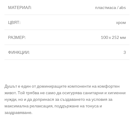
МАТЕРИАЛ:
пластмаса / abs
ЦВЯТ:
хром
РАЗМЕР:
100 х 252 мм
ФИНКЦИИ:
3
Душът е един от доминиращите компоненти на комфортен
живот. Той трябва не само да осигурява санитарни и хигиенни
нужди, но и да допринася за създаването на условия за
максимална релаксация, поддържане на тонуса и
заздравяване.