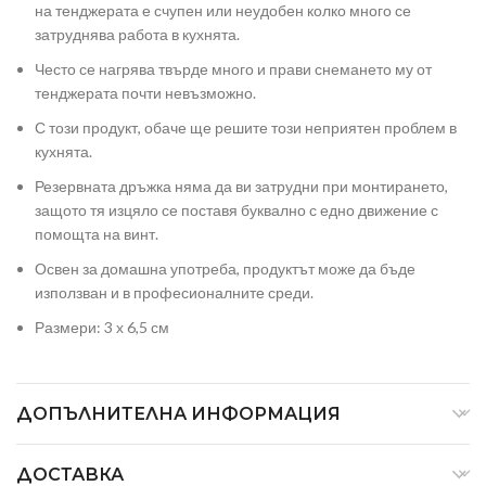
на тенджерата е счупен или неудобен колко много се
затруднява работа в кухнята.
Често се нагрява твърде много и прави снемането му от
тенджерата почти невъзможно.
С този продукт, обаче ще решите този неприятен проблем в
кухнята.
Резервната дръжка няма да ви затрудни при монтирането,
защото тя изцяло се поставя буквално с едно движение с
помощта на винт.
Освен за домашна употреба, продуктът може да бъде
използван и в професионалните среди.
Размери: 3 х 6,5 см
ДОПЪЛНИТЕЛНА ИНФОРМАЦИЯ
ДОСТАВКА