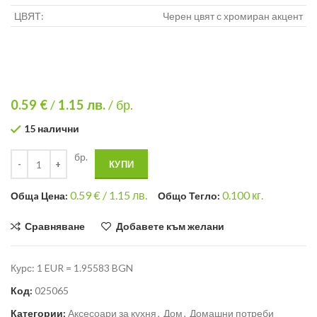
ЦВЯТ:
Черен цвят с хромиран акцент
0.59 €
/
1.15
лв.
/ бр.
15 налични
бр.
КУПИ
0.59
€ /
1.15 лв.
0.100
кг.
Общa Цена:
Общо Тегло:
Сравняване
Добавете към желани
Курс: 1 EUR = 1.95583 BGN
Код:
025065
Категории:
Аксесоари за кухня
,
Дом
,
Домашни потреби