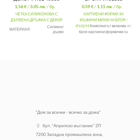
1.56 €
/
3.05
лв.
/ бр.
0.59 €
/
1.15
лв.
/ бр.
ЧЕТКА СИЛИКОНОВА С
ХАРТИЕНИ ФОРМИ ЗА
ДЪРВЕНА ДРЪЖКА С ДЕКОР
МЪФИНИ МИНИ 90 БРОЯ /
И10239
Комплектът включва 40
Силикон/
МАТЕРИАЛ:
дърво
броя хартиени формички за
мъфини с красив дизайн.
Според
ЦВЯТ:
МАТЕРИАЛ
Хартия
наличностите
РАЗМЕРИ
7/13 см.
ДЪЛЖИНА:
28 см
ВИСОЧИНА
3 см.
"Дом за всички - всичко за дома"
бул. “Априлско въстание” 2П
7200 Западна промишлена зона,