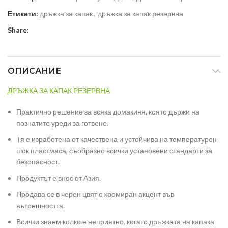
Етикети:
дръжка за капак
,
дръжка за капак резервна
Share:
ОПИСАНИЕ
ДРЪЖКА ЗА КАПАК РЕЗЕРВНА
Практично решение за всяка домакиня, която държи на
познатите уреди за готвене.
Тя е изработена от качествена и устойчива на температурен
шок пластмаса, съобразно всички установени стандарти за
безопасност.
Продуктът е внос от Азия.
Продава се в черен цвят с хромиран акцент във
вътрешността.
Всички знаем колко е неприятно, когато дръжката на капака