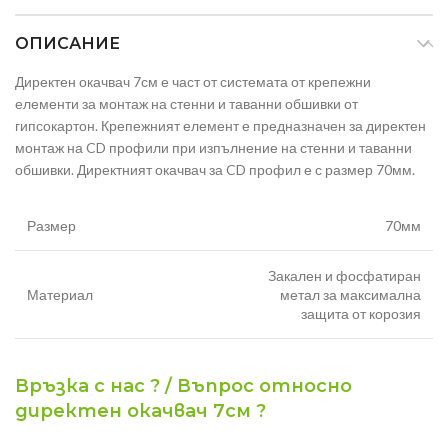
ОПИСАНИЕ
Директен окачвач 7см е част от системата от крепежни
елементи за монтаж на стенни и таванни обшивки от
гипсокартон. Крепежният елемент е предназначен за директен
монтаж на CD профили при изпълнение на стенни и таванни
обшивки. Директният окачвач за CD профил е с размер 70мм.
Размер
70мм
Закален и фосфатиран
Материал
метал за максимална
защита от корозия
Връзка с нас ? / Въпрос относно
директен окачвач 7см ?