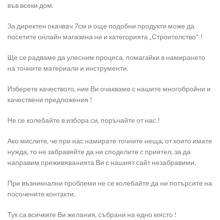
във всеки дом.
За директен окачвач 7см и още подобни продукти може да
посетите онлайн магазина ни и категорията „Строителство“ !
Ще се радваме да улесним процеса, помагайки в намирането
на точните материали и инструменти.
Изберете качеството, ние Ви очакваме с нашите многобройни и
качествени предложения !
Не се колебайте в избора си, поръчайте от нас !
Ако мислите, че при нас намирате точните неща, от които имате
нужда, то не забравяйте да ни споделите с приятел, за да
направим преживяванията Ви с нашият сайт незабравими.
При възникнални проблеми не се колебайте да ни потърсите на
посочените контакти.
Тук са всичките Ви желания, събрани на едно място !