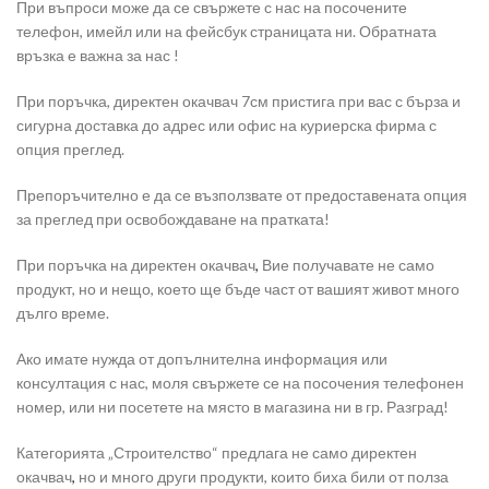
При въпроси може да се свържете с нас на посочените
телефон, имейл или на фейсбук страницата ни. Обратната
връзка е важна за нас !
При поръчка, директен окачвач 7см пристига при вас с бърза и
сигурна доставка до адрес или офис на куриерска фирма с
опция преглед.
Препоръчително е да се възползвате от предоставената опция
за преглед при освобождаване на пратката!
При поръчка на директен окачвач
,
Вие получавате не само
продукт, но и нещо, което ще бъде част от вашият живот много
дълго време.
Ако имате нужда от допълнителна информация или
консултация с нас, моля свържете се на посочения телефонен
номер, или ни посетете на място в магазина ни в гр. Разград!
Категорията „Строителство“ предлага не само директен
окачвач
,
но и много други продукти, които биха били от полза