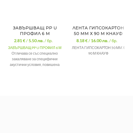
ЗАВЪРШВАЩ PP U
ЛЕНТА ГИПСОКАРТОН
ПРОФИЛ 6 М
50 ММ Х 90 М КНАУФ
2.81 €
/
5.50
лв.
/ бр.
8.18 €
/
16.00
лв.
/ бр.
ЗАВЪРШВАЩ PP U ПРОФИЛ 6 М
ЛЕНТА ГИПСОКАРТОН 50 ММ Х
Отличава се със специално
90 М КНАУФ
закаляване за специфични
акустични условия, повишена
твърдост и самоцентриране на
винтовете.
Размер:
100 х 50мм
Дължина:
6 метра
Поцинкована
Материал:
ламарина