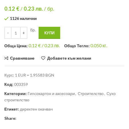
0.12 €
/
0.23
лв.
/ бр.
1126 налични
бр.
КУПИ
0.12
€ /
0.23 лв.
0.050
кг.
Общa Цена:
Общо Тегло:
Сравняване
Добавете към желани
Курс: 1 EUR = 1.95583 BGN
Код:
003359
Категории:
Гипсокартон и аксесоари
,
Строителство
,
Сухо
строителство
Етикет:
директен окачвач
Share: