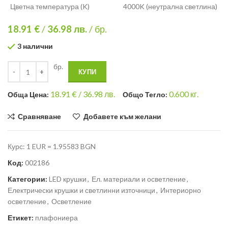
Цветна температура (K)
4000K (неутрална светлина)
18.91 €
/
36.98
лв.
/ бр.
3 налични
бр.
КУПИ
18.91
€ /
36.98 лв.
0.600
кг.
Общa Цена:
Общо Тегло:
Сравняване
Добавете към желани
Курс: 1 EUR = 1.95583 BGN
Код:
002186
Категории:
LED крушки
,
Ел. материали и осветление
,
Електрически крушки и светлинни източници
,
Интериорно
осветление
,
Осветление
Етикет:
плафониера