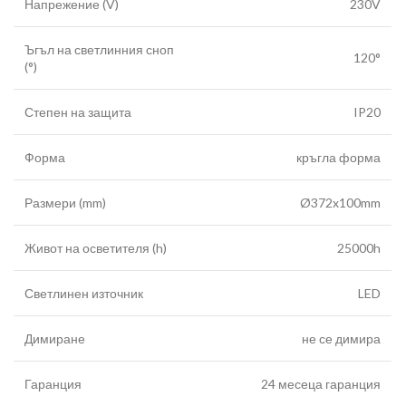
Напрежение (V)
230V
Ъгъл на светлинния сноп
120°
(°)
Степен на защита
IP20
Форма
кръгла форма
Размери (mm)
Ø372x100mm
Живот на осветителя (h)
25000h
Светлинен източник
LED
Димиране
не се димира
Гаранция
24 месеца гаранция