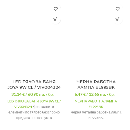
LED ТЯЛО ЗА БАНЯ
ЧЕРНА РАБОТНА
JOYA 9W CL / VIV004324
ЛАМПА EL995BK
31.14 €
/
60.90
лв.
/ бр.
6.47 €
/
12.65
лв.
/ бр.
LED ТЯЛО ЗА БАНЯ JOYA 9W CL /
ЧЕРНА РАБОТНА ЛАМПА
VIV004324
Кристалните
EL995BK
елементи по тялото безспорно
Черна метална работна лампа
придават нотка лукс в
EL995BK.
интериора на банята.
Размер
15 cm 33 cm
Серия
JOYA LED