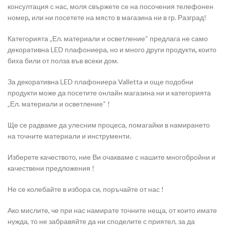
консултация с нас, моля свържете се на посочения телефонен
номер
,
или ни посетете на място в магазина ни в гр. Разград!
Категорията „Ел. материали и осветление“ предлага не само
декоративна LED плафониера, но и много други продукти
,
които
биха били от полза във всеки дом.
За декоративна LED плафониера Valletta и още подобни
продукти може да посетите онлайн магазина ни и категорията
„Ел. материали и осветление“ !
Ще се радваме да улесним процеса, помагайки в намирането
на точните материали и инструменти.
Изберете качеството, ние Ви очакваме с нашите многобройни и
качествени предложения !
Не се колебайте в избора си, поръчайте от нас !
Ако мислите, че при нас намирате точните неща, от които имате
нужда, то не забравяйте да ни споделите с приятел, за да