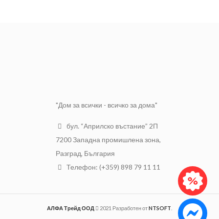
Мощност на
от 20W до
тялото
40W
Мощност(W)
9W
Фасунга
e27
Светлинен
540lm
поток (lm)
Степен на
IP 20
защита
Входящо
захранващо
220V
напрежение
"Дом за всички - всичко за дома"
бул. “Априлско въстание” 2П
7200 Западна промишлена зона,
Разград, България
Телефон: (+359) 898 79 11 11
АЛФА Трейд ООД
2021 Разработен от
NTSOFT
.