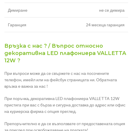
Димиране
не се димира
Гаранция
24 месеца гаранция
Връзка с нас ? / Въпрос относно
декоративна LED плафониера VALLETTA
12W ?
При въпроси може да се свържете с нас на посочените
телефон, имейл или на фейсбук страницата ни. Обратната
връзка е важна за нас !
При поръчка
,
декоративна LED плафониера VALLETTA 12W
пристига при вас с бърза и сигурна доставка до адрес или офис
на куриерска фирма с опция преглед.
Препоръчително е да се възползвате от предоставената опция
за преглед при освобождаване на пратката!