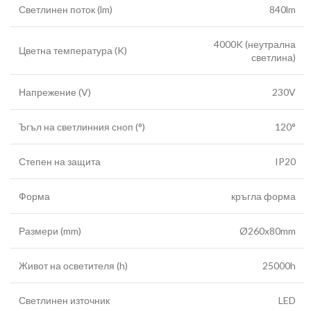
Светлинен поток (lm)
840lm
4000K (неутрална
Цветна температура (K)
светлина)
Напрежение (V)
230V
Ъгъл на светлинния сноп (°)
120°
Степен на защита
IP20
Форма
кръгла форма
Размери (mm)
Ø260x80mm
Живот на осветителя (h)
25000h
Светлинен източник
LED