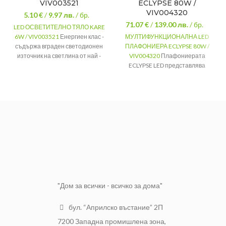
VIV003521
ECLYPSE 80W /
VIV004320
5.10 €
/
9.97
лв.
/ бр.
71.07 €
/
139.00
лв.
/ бр.
LED ОСВЕТИТЕЛНО ТЯЛО KARE
6W / VIV003521
Енергиен клас -
МУЛТИФУНКЦИОНАЛНА LED
съдържа вграден светодионен
ПЛАФОНИЕРА ECLYPSE 80W /
източник на светлина от най -
VIV004320
Плафониерата
висок клас на енергийна
ECLYPSE LED представлява
ефективност. Не се димира.
впечатляващо решение за
осветление на помещения с
Мощност
6W
различно предназначение.
Лумени
(lm) - 400lm
Серия
ECLYPSE LED
Напрежение
180-240V
Мощност(W)
80W
Брой на
Светлинен
включване и
20 000 x
4000lm
поток (lm)
изключване
Цветна
Часове
3000-6400K
температура (K)
полезен
30 000 ч.
живот
"Дом за всички - всичко за дома"
бул. “Априлско въстание” 2П
7200 Западна промишлена зона,