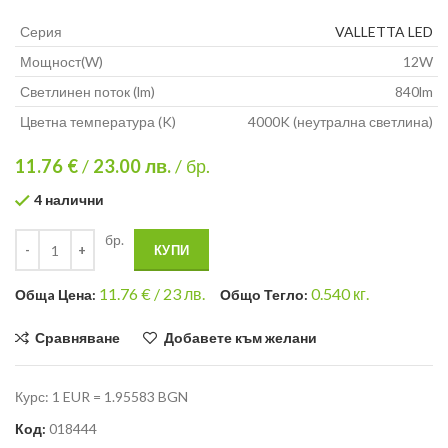
Серия
VALLETTA LED
Мощност(W)
12W
Светлинен поток (lm)
840lm
Цветна температура (K)
4000K (неутрална светлина)
11.76 €
/
23.00
лв.
/ бр.
4 налични
бр.
КУПИ
11.76
€ /
23 лв.
0.540
кг.
Общa Цена:
Общо Тегло:
Сравняване
Добавете към желани
Курс: 1 EUR = 1.95583 BGN
Код:
018444