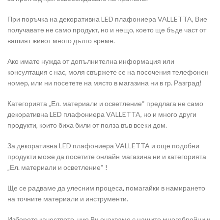
При поръчка на декоративна LED плафониера VALLETTA, Вие
получавате не само продукт, но и нещо, което ще бъде част от
вашият живот много дълго време.
Ако имате нужда от допълнителна информация или
консултация с нас, моля свържете се на посочения телефонен
номер, или ни посетете на място в магазина ни в гр. Разград!
Категорията „Ел. материали и осветление“ предлага не само
декоративна LED плафониера VALLETTA, но и много други
продукти, които биха били от полза във всеки дом.
За декоративна LED плафониера VALLETTA и още подобни
продукти може да посетите онлайн магазина ни и категорията
„Ел. материали и осветление“ !
Ще се радваме да улесним процеса
,
помагайки в намирането
на точните материали и инструменти.
Изберете качеството, ние Ви очакваме с нашите многобройни и