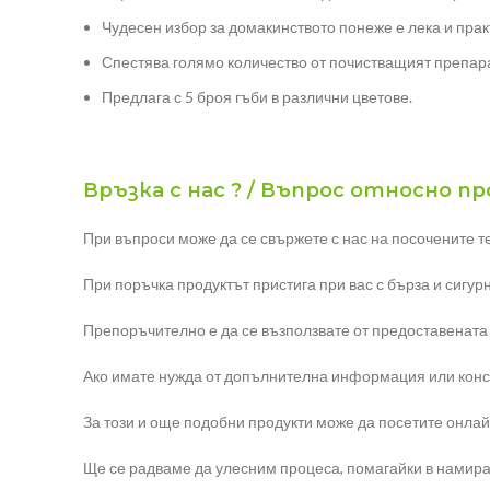
Чудесен избор за домакинството понеже е лека и прак
Спестява голямо количество от почистващият препара
Предлага с 5 броя гъби в различни цветове.
Връзка с нас ? / Въпрос относно п
При въпроси може да се свържете с нас на посочените т
При поръчка продуктът пристига при вас с бърза и сигур
Препоръчително е да се възползвате от предоставената
Ако имате нужда от допълнителна информация или консул
За този и още подобни продукти може да посетите онлай
Ще се радваме да улесним процеса, помагайки в намиран