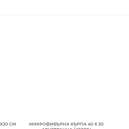
Х30 СМ
МИКРОФИБЪРНА КЪРПА 40 Х 30
ПОП