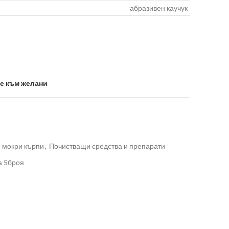
абразивен каучук
е към желани
 мокри кърпи
,
Почистващи средства и препарати
а 5броя