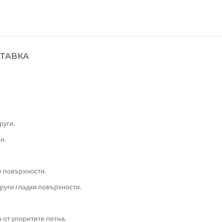
ТАВКА
руги.
и.
е повърхности.
руги гладки повърхности.
 от упоритите петна.