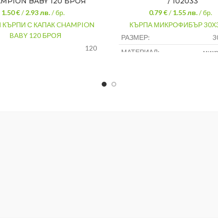
MPION BABY 120 БРОЯ
/ 102033
1.50 €
/
2.93
лв.
/ бр.
0.79 €
/
1.55
лв.
/ бр.
 КЪРПИ С КАПАК CHAMPION
КЪРПА МИКРОФИБЪР 30Х
BABY 120 БРОЯ
РАЗМЕР:
3
120
МАТЕРИАЛ:
мик
АЛ:
Нетъкан текстил