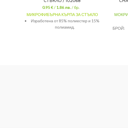
СТЪКЛО / 102068
CHA
0.95 €
/
1.86
лв.
/ бр.
МИКРОФИБЪРНА КЪРПА ЗА СТЪКЛО
МОКРИ
Изработена от 85% полиестер и 15%
полиамид.
БРОЙ:
Кърпата е с размери- 30×30см.
МАТЕРИ