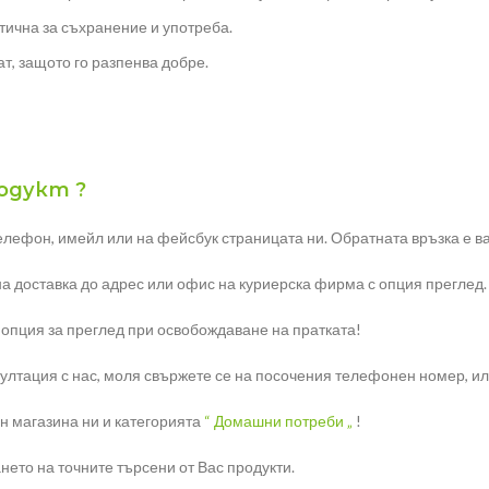
тична за съхранение и употреба.
т, защото го разпенва добре.
родукт ?
елефон, имейл или на фейсбук страницата ни. Обратната връзка е ва
на доставка до адрес или офис на куриерска фирма с опция преглед.
 опция за преглед при освобождаване на пратката!
тация с нас, моля свържете се на посочения телефонен номер, или н
н магазина ни и категорията
“ Домашни потреби „
!
ето на точните търсени от Вас продукти.