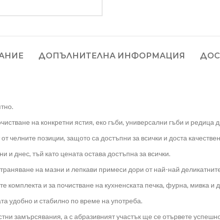
АНИЕ
ДОПЪЛНИТЕЛНА ИНФОРМАЦИЯ
ДОС
тно.
чистване на конкретни ястия, еко гъби, универсални гъби и редица д
 от челните позиции, защото са достъпни за всички и доста качествен
и и днес, тъй като цената остава достъпна за всички.
страняване на мазни и лепкави примеси дори от най-най деликатнит
е комплекта и за почистване на кухненската печка, фурна, мивка и д
ата удобно и стабилно по време на употреба.
тни замърсявания, а с абразивният участък ще се отървете успешно