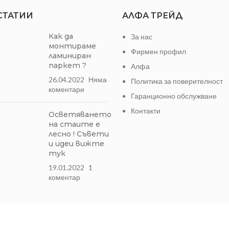
СТАТИИ
АЛФА ТРЕЙД
Как да
За нас
монтираме
Фирмен профил
ламиниран
паркет ?
Алфа
26.04.2022
Няма
Политика за поверителност
коментари
Гаранционно обслужване
Контакти
Осветяването
на стаите е
лесно ! Съвети
и идеи вижте
тук
19.01.2022
1
коментар
Может