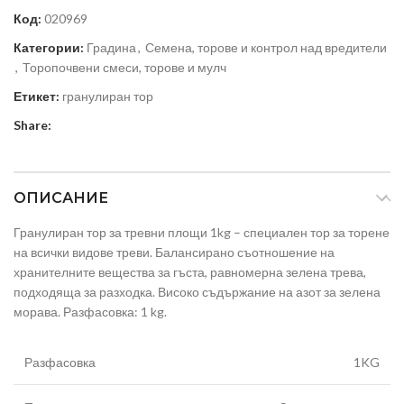
Код:
020969
Категории:
Градина
,
Семена, торове и контрол над вредители
,
Торопочвени смеси, торове и мулч
Етикет:
гранулиран тор
Share:
ОПИСАНИЕ
Гранулиран тор за тревни площи 1kg – специален тор за торене
на всички видове треви. Балансирано съотношение на
хранителните вещества за гъста, равномерна зелена трева,
подходяща за разходка. Високо съдържание на азот за зелена
морава. Разфасовка: 1 kg.
Разфасовка
1KG