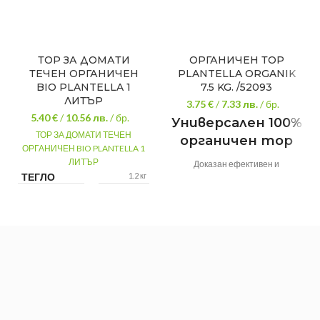
ТОР ЗА ДОМАТИ
ОРГАНИЧЕН ТОР
ТЕЧЕН ОРГАНИЧЕН
PLANTELLA ORGANIK
BIO PLANTELLA 1
7.5 KG. /52093
ЛИТЪР
3.75 €
/
7.33
лв.
/ бр.
5.40 €
/
10.56
лв.
/ бр.
Универсален 100%
ТОР ЗА ДОМАТИ ТЕЧЕН
органичен тор
ОРГАНИЧЕН BIO PLANTELLA 1
ЛИТЪР
Доказан ефективен и
ТЕГЛО
1.2 кг
дълготраен 100% органичен тор
за ускорение на образуването
МАРКА
Bio
на хумус, за по-високо
Plantella
ВИД ТОР
Течен
плодородие на почвата и богати
добиви в градината, овощната
РАЗФАСОВКА
1 л
градина, лозя или за
- ЛИТРИ
декоративните растения в
двора.
Съдържа най-големия дял на
органични и сухи вещества
сред всички органични