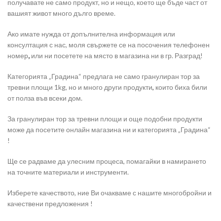
получавате не само продукт, но и нещо, което ще бъде част от
вашият живот много дълго време.
Ако имате нужда от допълнителна информация или
консултация с нас, моля свържете се на посочения телефонен
номер
,
или ни посетете на място в магазина ни в гр. Разград!
Категорията „Градина“ предлага не само гранулиран тор за
тревни площи 1kg, но и много други продукти
,
които биха били
от полза във всеки дом.
За гранулиран тор за тревни площи и още подобни продукти
може да посетите онлайн магазина ни и категорията „Градина“
!
Ще се радваме да улесним процеса, помагайки в намирането
на точните материали и инструменти.
Изберете качеството, ние Ви очакваме с нашите многобройни и
качествени предложения !