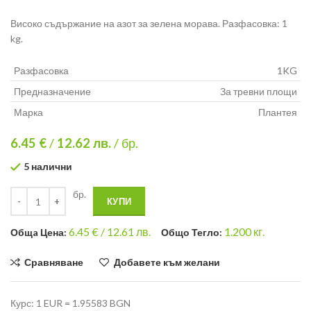
Високо съдържание на азот за зелена морава. Разфасовка: 1
kg.
Разфасовка
1KG
Предназначение
За тревни площи
Марка
Плантея
6.45 €
/
12.62
лв.
/ бр.
5 налични
бр.
КУПИ
6.45
€ /
12.61 лв.
1.200
кг.
Общa Цена:
Общо Тегло:
Сравняване
Добавете към желани
Курс: 1 EUR = 1.95583 BGN