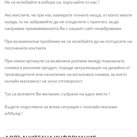
Не се колебайте в избора си, поръчайте от нас !
Ако мислите, че при нас намирате точните неща, от които имате
нужда, то не забравяйте да ни споделите с приятел, за да
направим преживяванията Ви с нашият сайт незабравими.
При възникнални проблеми не се колебайте да ни потърсите на
посочените контакти.
При някои артикули са възможни разлики между показаната
снимка и реалния продукт, поради актуализация на дизайна от
производителя или неналичие на каталожна снимка, за което
онлайн магазинът не носи отговорност.
Тук са всичките Ви желания, събрани на едно място !
Бъдете подготвени за всяка ситуация с оналайн магазин
eAlfa.bg !