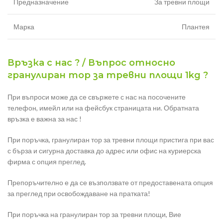
Предназначение
За тревни площи
Марка
Плантея
Връзка с нас ? / Въпрос относно
гранулиран тор за тревни площи 1kg ?
При въпроси може да се свържете с нас на посочените
телефон, имейл или на фейсбук страницата ни. Обратната
връзка е важна за нас !
При поръчка, гранулиран тор за тревни площи пристига при вас
с бърза и сигурна доставка до адрес или офис на куриерска
фирма с опция преглед.
Препоръчително е да се възползвате от предоставената опция
за преглед при освобождаване на пратката!
При поръчка на гранулиран тор за тревни площи, Вие