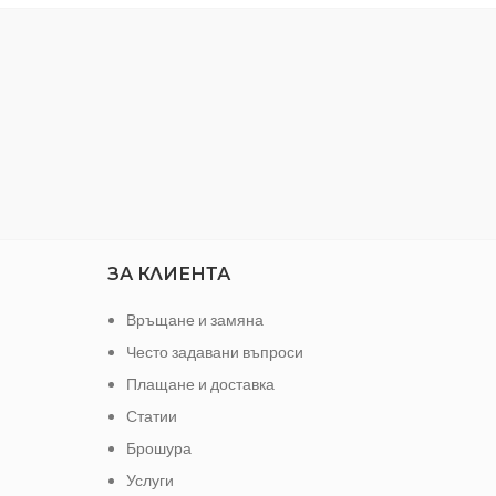
пробождане
печ
одвижна,
статична
ЗА КЛИЕНТА
Връщане и замяна
Често задавани въпроси
Плащане и доставка
Статии
Брошура
Услуги