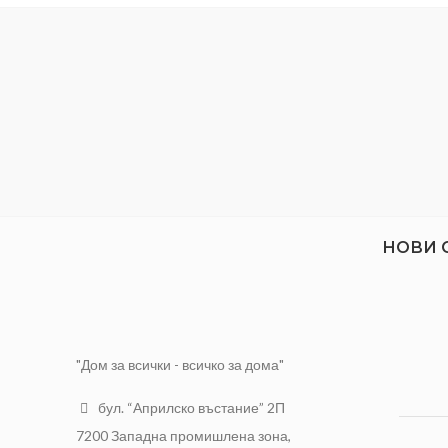
латекс (2) Вид на покритието: Изцяло
потопени норми: EN388 2016: 2232X,
EN511 2006: X2X, EN407 2004: X2XXXX
Опаковка: Индивидуална найлонова
торбичка Опаковка в кашон: 12 чифта/
плик; 10 плика/кашон; 120 чифта/кашон
без силикон: да без латекс: не
Технология с двойна индукция за
перфектно комбинирани свойства:
водоустойчивостта на съвършено
гладкото латексно покритие (първи
слой) не позволява навлизането на
НОВИ 
течности в ръкавицата и предпазва
ръцете ви сухи и чисти. Покритието от
пясъчен латекс на дланта (вторият
слой) осигурява по-добър захват,
дори в мокра среда.
"Дом за всички - всичко за дома"
Съвместимa с REACH.
бул. “Априлско въстание” 2П
Безшевно плетени за максимален
7200 Западна промишлена зона,
комфорт и предпазване от