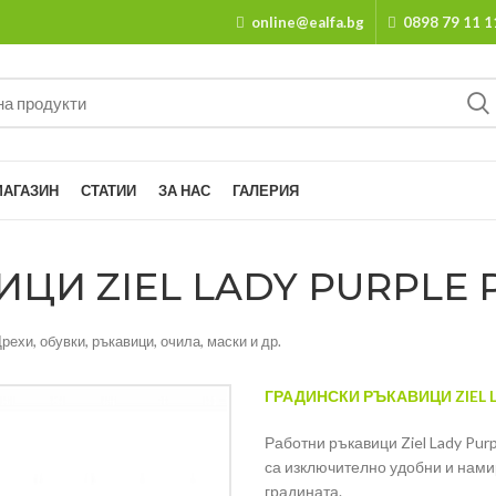
online@ealfa.bg
0898 79 11 1
МАГАЗИН
СТАТИИ
ЗА НАС
ГАЛЕРИЯ
ЦИ ZIEL LADY PURPLE 
рехи, обувки, ръкавици, очила, маски и др.
ГРАДИНСКИ РЪКАВИЦИ ZIEL L
Работни ръкавици Ziel Lady Pur
са изключително удобни и нами
градината.