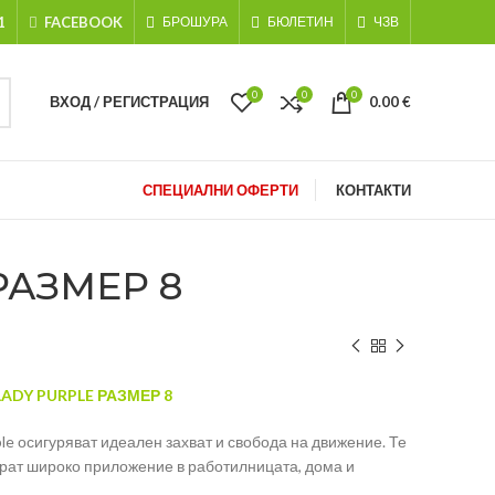
1
FACEBOOK
БРОШУРА
БЮЛЕТИН
ЧЗВ
0
0
0
ВХОД / РЕГИСТРАЦИЯ
0.00
€
СПЕЦИАЛНИ ОФЕРТИ
КОНТАКТИ
РАЗМЕР 8
ADY PURPLE РАЗМЕР 8
ple осигуряват идеален захват и свобода на движение. Те
рат широко приложение в работилницата, дома и