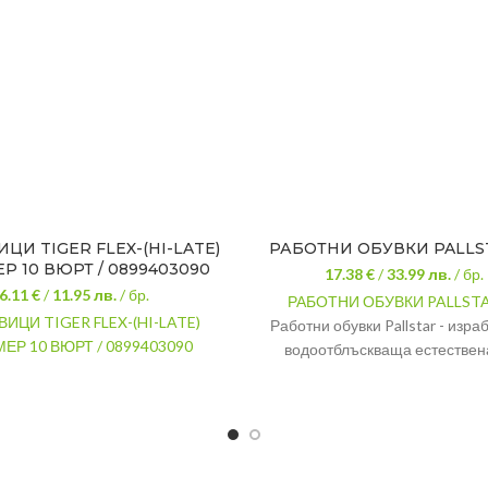
ЦИ TIGER FLEX-(HI-LATE)
РАБОТНИ ОБУВКИ PALLST
Р 10 ВЮРТ / 0899403090
17.38 €
/
33.99
лв.
/ бр.
6.11 €
/
11.95
лв.
/ бр.
РАБОТНИ ОБУВКИ PALLSTAR
ИЦИ TIGER FLEX-(HI-LATE)
Работни обувки Pallstar - изра
ЕР 10 ВЮРТ / 0899403090
водоотблъскваща естествена
ком
Бомбе
устойчиво
PU/PU усто
Ходило
подх