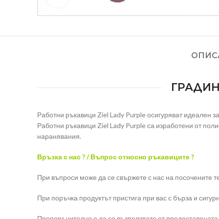
ОПИС
ГРАДИН
Работни ръкавици Ziel Lady Purple осигуряват идеален 
Работни ръкавици Ziel Lady Purple са изработени от поли
наранявания.
Връзка с нас ? / Въпрос относно ръкавиците ?
При въпроси може да се свържете с нас на посочените т
При поръчка продуктът пристига при вас с бърза и сигур
Препоръчително е да се възползвате от предоставената