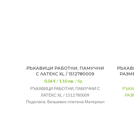
РЪКАВИЦИ РАБОТНИ, ПАМУЧНИ
РЪКАВИ
С ЛАТЕКС XL / 1512780009
РАЗМЕ
0.56 €
/
1.10
лв.
/ бр.
РЪКАВИЦИ РАБОТНИ, ПАМУЧНИ С
РЪКАВ
ЛАТЕКС XL / 1512780009
РАЗМ
Подплата: Безшевно плетена Материал
на подплатата: Polyester/Acrylic Terry
Размер: 10 Маншет: Еластичен плетен
маншет Материал на покритието: черно
оранжев латекс (1) + пясъчен черен