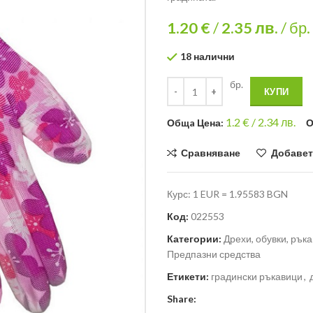
1.20 €
/
2.35
лв.
/ бр.
18 налични
бр.
КУПИ
1.2
€ /
2.34 лв.
Общa Цена:
О
Сравняване
Добавет
Курс: 1 EUR = 1.95583 BGN
Код:
022553
Категории:
Дрехи, обувки, ръка
Предпазни средства
Етикети:
градински ръкавици
,
Share: