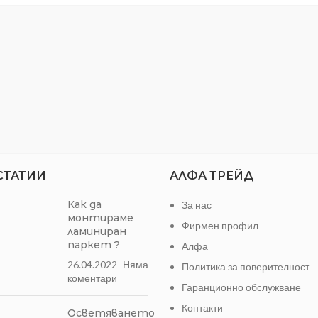
п
Стелка
анти
СТАТИИ
АЛФА ТРЕЙД
Как да
За нас
монтираме
Фирмен профил
ламиниран
паркет ?
Алфа
26.04.2022
Няма
Политика за поверителност
коментари
Гаранционно обслужване
Контакти
Осветяването