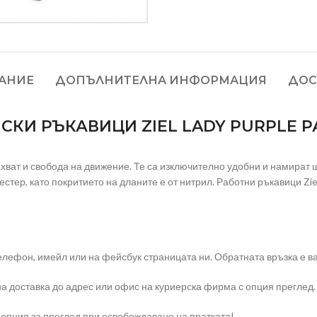
АНИЕ
ДОПЪЛНИТЕЛНА ИНФОРМАЦИЯ
ДОС
СКИ РЪКАВИЦИ ZIEL LADY PURPLE Р
захват и свобода на движение. Те са изключително удобни и намират
естер, като покритието на дланите е от нитрил. Работни ръкавици Zi
елефон, имейл или на фейсбук страницата ни. Обратната връзка е ва
на доставка до адрес или офис на куриерска фирма с опция преглед.
 опция за преглед при освобождаване на пратката!