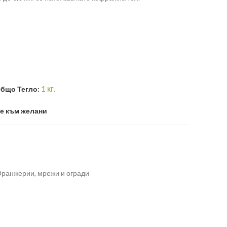
1
кг.
бщо Тегло:
е към желани
ранжерии, мрежи и огради