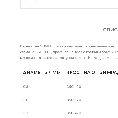
ОПИС
Горена тел 1.8ММ – се наричат защото преминава през 
стомана SАЕ 1006, профила на тела е кръгъл и гладък. Го
мм се използва като арматурни телове. Когато диаметъра 
ДИАМЕТЪР, ММ
ЯКОСТ НА ОПЪН MPA
0.8
350-420
1.0
350-420
1.2
350-420