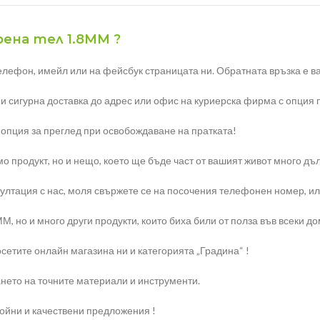
рена тел 1.8ММ ?
елефон, имейл или на фейсбук страницата ни. Обратната връзка е ва
 и сигурна доставка до адрес или офис на куриерска фирма с опция 
 опция за преглед при освобождаване на пратката!
о продукт, но и нещо, което ще бъде част от вашият живот много дъ
тация с нас, моля свържете се на посочения телефонен номер, или н
, но и много други продукти, които биха били от полза във всеки до
сетите онлайн магазина ни и категорията „Градина“ !
нето на точните материали и инструменти.
ройни и качествени предложения !