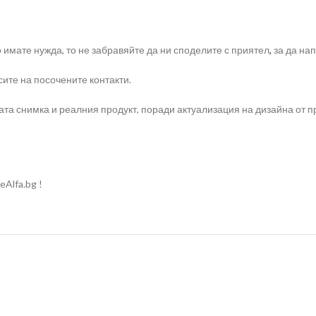
о имате нужда, то не забравяйте да ни споделите с приятел
,
за да на
ите на посочените контакти.
та снимка и реалния продукт, поради актуализация на дизайна от п
Alfa.bg !