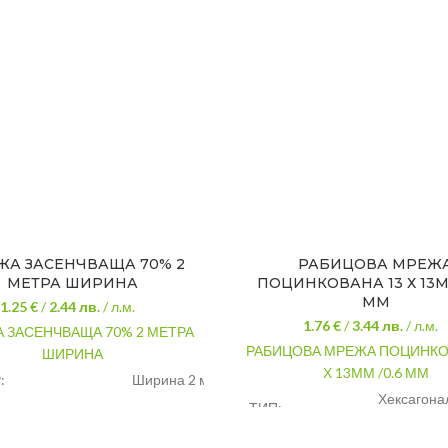
ЖА ЗАСЕНЧВАЩА 70% 2
РАБИЦОВА МРЕЖ
МЕТРА ШИРИНА
ПОЦИНКОВАНА 13 Х 13М
ММ
1.25 €
/
2.44
лв.
/ л.м.
1.76 €
/
3.44
лв.
/ л.м.
 ЗАСЕНЧВАЩА 70% 2 МЕТРА
РАБИЦОВА МРЕЖА ПОЦИНКО
ШИРИНА
Х 13ММ /0.6 ММ
:
Ширина 2 метра
Хексагона
ТИП:
АЛ:
Полиетилен
мрежа
ЗНАЧЕНИЕ:
Засенчване,ограждане
РАЗМЕР:
13 Х 13 мм