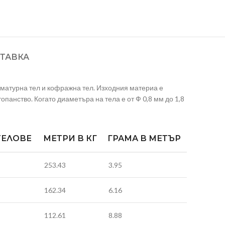
ТАВКА
матурна тел и кофражна тел. Изходния материа е
топанство. Когато диаметъра на тела е от Ф 0,8 мм до 1,8
ТЕЛОВЕ
МЕТРИ В КГ
ГРАМА В
МЕТЪР
253.43
3.95
162.34
6.16
112.61
8.88