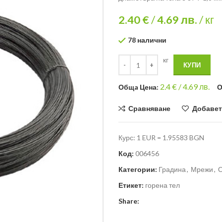
2.40 €
/
4.69
лв.
/ кг
78 налични
кг
КУПИ
2.4
€ /
4.69 лв.
Общa Цена:
О
Сравняване
Добавет
Курс: 1 EUR = 1.95583 BGN
Код:
006456
Категории:
Градина
,
Мрежи
,
О
Етикет:
горена тел
Share: