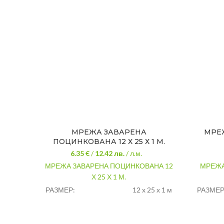
МРЕЖА ЗАВАРЕНА
МРЕ
ПОЦИНКОВАНА 12 Х 25 Х 1 М.
6.35 €
/
12.42
лв.
/ л.м.
МРЕЖА ЗАВАРЕНА ПОЦИНКОВАНА 12
МРЕЖА
Х 25 Х 1 М.
РАЗМЕР:
12 х 25 х 1 м
РАЗМЕР
стомана
МАТЕРИ
МАТЕРИАЛ:
поцинкована
ПРЕДНА