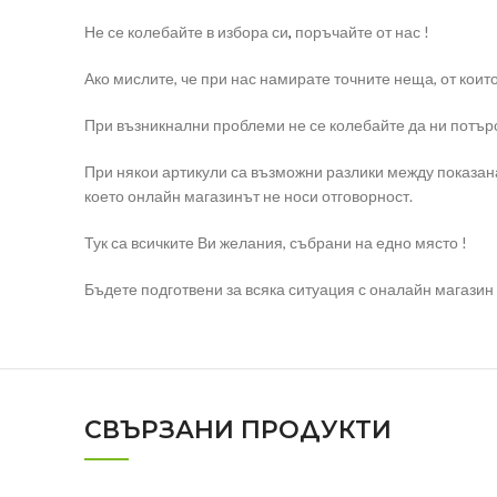
Не се колебайте в избора си
,
поръчайте от нас !
Ако мислите, че при нас намирате точните неща, от коит
При възникнални проблеми не се колебайте да ни потърс
При някои артикули са възможни разлики между показана
което онлайн магазинът не носи отговорност.
Тук са всичките Ви желания, събрани на едно място !
Бъдете подготвени за всяка ситуация с оналайн магазин e
СВЪРЗАНИ ПРОДУКТИ