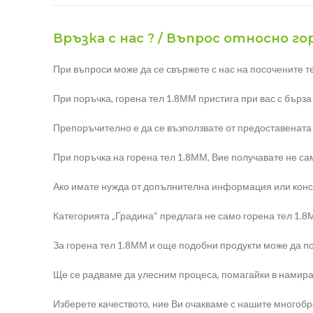
Връзка с нас ? / Въпрос относно го
При въпроси може да се свържете с нас на посочените т
При поръчка, горена тел 1.8ММ пристига при вас с бърза
Препоръчително е да се възползвате от предоставената
При поръчка на горена тел 1.8ММ, Вие получавате не сам
Ако имате нужда от допълнителна информация или консул
Категорията „Градина“ предлага не само горена тел 1.8ММ
За горена тел 1.8ММ и още подобни продукти може да по
Ще се радваме да улесним процеса, помагайки в намира
Изберете качеството, ние Ви очакваме с нашите многоб