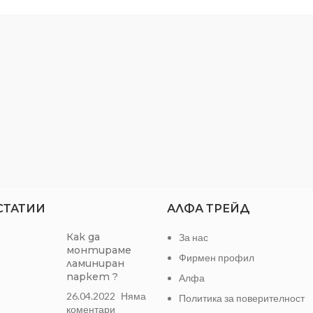
ДЕБЕЛИНА:
0.6 мм
СТАТИИ
АЛФА ТРЕЙД
Как да
За нас
монтираме
Фирмен профил
ламиниран
паркет ?
Алфа
26.04.2022
Няма
Политика за поверителност
коментари