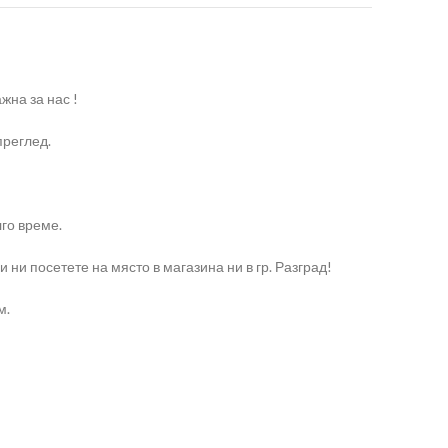
жна за нас !
преглед.
лго време.
и посетете на място в магазина ни в гр. Разград!
м.