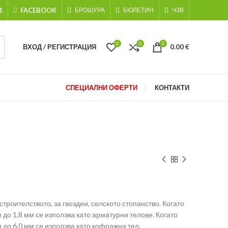
1
FACEBOOK
БРОШУРА
БЮЛЕТИН
ЧЗВ
0
0
0
ВХОД / РЕГИСТРАЦИЯ
0.00
€
СПЕЦИАЛНИ ОФЕРТИ
КОНТАКТИ
строителството, за гвоздеи, селското стопанство. Когато
 до 1,8 мм се използва като арматурни телове. Когато
 до 6,0 мм се използва като кофражна тел.