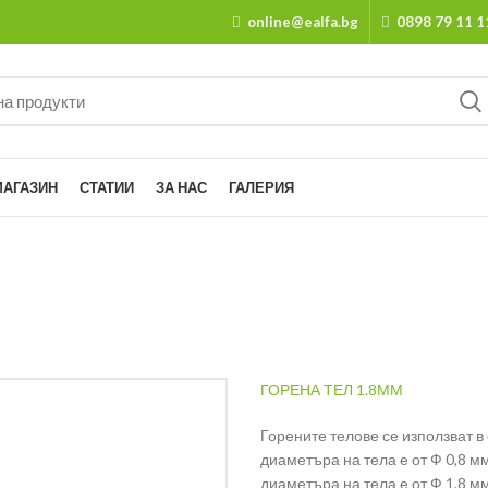
online@ealfa.bg
0898 79 11 1
МАГАЗИН
СТАТИИ
ЗА НАС
ГАЛЕРИЯ
ГОРЕНА ТЕЛ 1.8ММ
Горените телове се използват в 
диаметъра на тела е от Ф 0,8 мм
диаметъра на тела е от Ф 1,8 мм