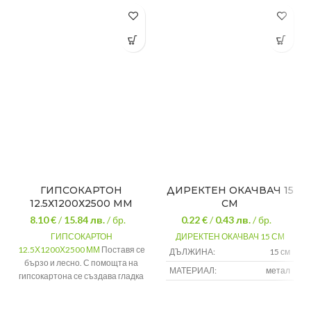
ГИПСОКАРТОН
ДИРЕКТЕН ОКАЧВАЧ 15
12.5Х1200Х2500 ММ
СМ
8.10 €
/
15.84
лв.
/ бр.
0.22 €
/
0.43
лв.
/ бр.
ГИПСОКАРТОН
ДИРЕКТЕН ОКАЧВАЧ 15 СМ
12.5Х1200Х2500 ММ
Поставя се
ДЪЛЖИНА:
15 см
бързо и лесно. С помощта на
МАТЕРИАЛ:
метал
гипсокартона се създава гладка
строителна повърхност
,
готова
за полагане на мазилки,