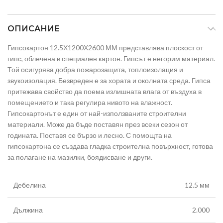
ОПИСАНИЕ
Гипсокартон 12.5Х1200Х2600 ММ представлява плоскост от
гипс, облечена в специален картон. Гипсът е негорим материал.
Той осигурява добра пожарозащита, топлоизолация и
звукоизолация. Безвреден е за хората и околната среда. Гипса
притежава свойство да поема излишната влага от въздуха в
помещението и така регулира нивото на влажност.
Гипсокартонът е един от най-използваните строителни
материали. Може да бъде поставян през всеки сезон от
годината. Поставя се бързо и лесно. С помощта на
гипсокартона се създава гладка строителна повърхност
,
готова
за полагане на мазилки, боядисване и други.
Дебелина
12.5 мм
Дължина
2.000