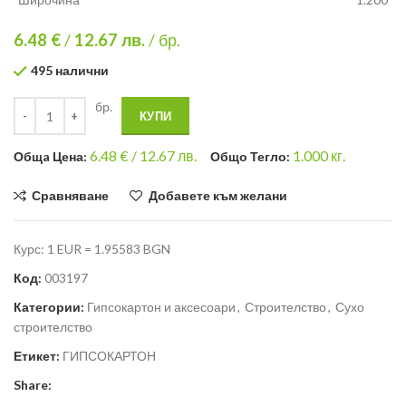
6.48 €
/
12.67
лв.
/ бр.
495 налични
бр.
КУПИ
6.48
€ /
12.67 лв.
1.000
кг.
Общa Цена:
Общо Тегло:
Сравняване
Добавете към желани
Курс: 1 EUR = 1.95583 BGN
Код:
003197
Категории:
Гипсокартон и аксесоари
,
Строителство
,
Сухо
строителство
Етикет:
ГИПСОКАРТОН
Share: