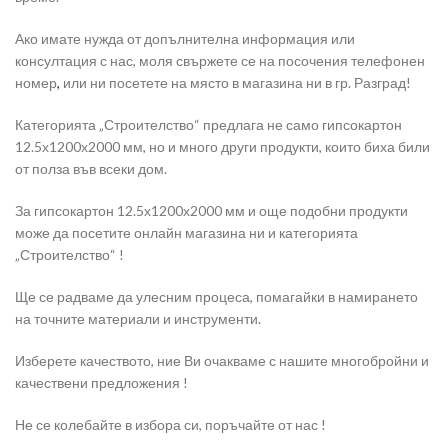
Ако имате нужда от допълнителна информация или
консултация с нас, моля свържете се на посочения телефонен
номер
,
или ни посетете на място в магазина ни в гр. Разград!
Категорията „Строителство“ предлага не само гипсокартон
12.5х1200х2000 мм, но и много други продукти, които биха били
от полза във всеки дом.
За гипсокартон 12.5х1200х2000 мм и още подобни продукти
може да посетите онлайн магазина ни и категорията
„Строителство“ !
Ще се радваме да улесним процеса, помагайки в намирането
на точните материали и инструменти.
Изберете качеството, ние Ви очакваме с нашите многобройни и
качествени предложения !
Не се колебайте в избора си, поръчайте от нас !