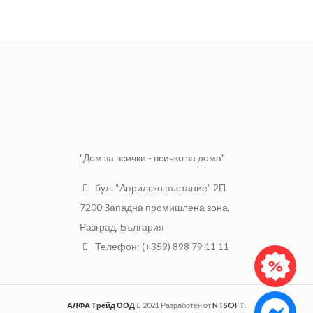
боядисване и други.
Дебелина
12.5 мм
Дължина
2.500
Широчина
1.200
"Дом за всички - всичко за дома"
бул. “Априлско въстание” 2П
7200 Западна промишлена зона,
Разград, България
Телефон: (+359) 898 79 11 11
АЛФА Трейд ООД
2021 Разработен от
NTSOFT
.