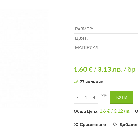
РАЗМЕР:
ЦВЯТ:
МАТЕРИАЛ:
1.60 €
/
3.13
лв.
/ бр.
77 налични
бр.
КУПИ
1.6
€ /
3.12 лв.
Общa Цена:
О
Сравняване
Добавет