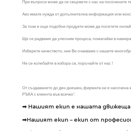
При въпроси може да се свържете с нас на посочените 
Ако имате нужда от допълнителна информация или конс
За този и още подобни продукти може да посетите онлай
Ще се радваме да улесним процеса, помагайки в намира
Изберете качеството, ние Ви очакваме с нашите многоб
Не се колебайте в избора си, поръчайте от нас !
От създаването до ден днешен
,
фирмата ни е насочена к
РЪКА с клиента във всичко”.
➡ Нашият екип е нашата движеща 
➡Нашият екип – екип от професиона