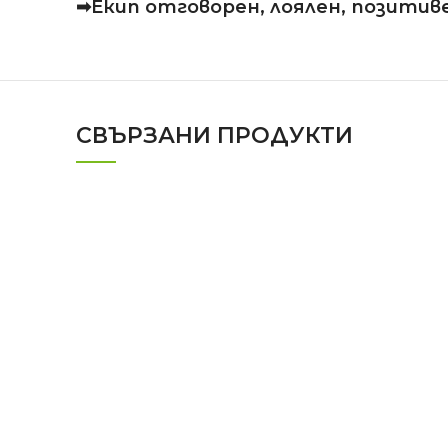
➡Екип отговорен, лоялен, позитиве
СВЪРЗАНИ ПРОДУКТИ