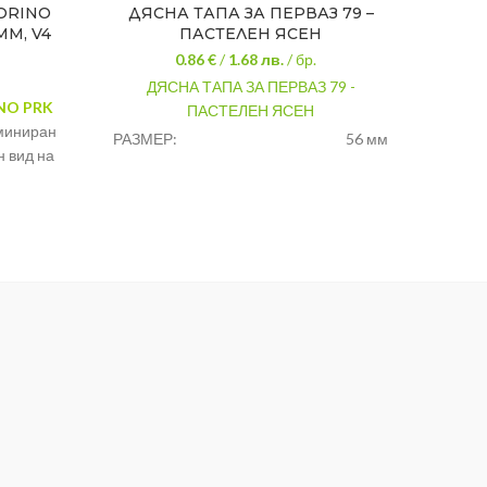
ORINO
ДЯСНА ТАПА ЗА ПЕРВАЗ 79 –
СНАД
 ММ, V4
ПАСТЕЛЕН ЯСЕН
0.86 €
/
1.68
лв.
/ бр.
ДЯСНА ТАПА ЗА ПЕРВАЗ 79 -
СНА
NO PRK
ПАСТЕЛЕН ЯСЕН
ЛАВАГ
иниран
за под
РАЗМЕР:
56 мм
н вид на
един 
ЦВЯТ:
пастелен ясен
есъздава
един
очки.
МАТЕРИАЛ:
pvc
Декор
МАРКА:
salag
Мате
Височ
 10 мм
Дълж
,антре,хол,офис,магазин
Цена:
Вид:
УГА