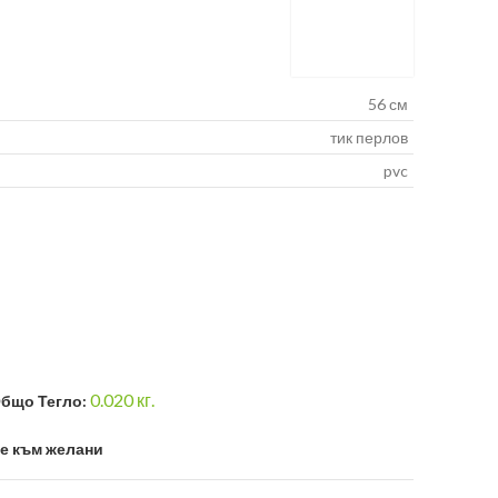
56 см
тик перлов
pvc
0.020
кг.
бщо Тегло:
е към желани