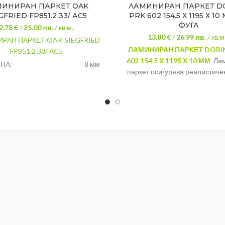
МИНИРАН ПАРКЕТ OAK
ЛАМИНИРАН ПАРКЕТ D
GFRIED FP851.2 33/ АC5
PRK 602 154.5 Х 1195 Х 10
ФУГА
2.78 €
/
25.00
лв.
/ кв.м.
13.80 €
/
26.99
лв.
/ кв.м
РАН ПАРКЕТ OAK SIEGFRIED
ЛАМИНИРАН ПАРКЕТ DORI
FP851.2 33/ АC5
602 154.5 Х 1195 Х 10 ММ
Лам
НА:
8 мм
паркет осигурява реалистиче
 НА
всички видове дървесина и пр
1380 х 193 мм
А:
успешно дори камък или пл
AC5/33
Дебелина на
10мм
планката:
V4
Размер на
1195 х 154.5 х
дъската:
Зони на
Детска,спалня
приложение:
и др.
Клас на
устойчивост
AC4/32 - V4 Ф
и фуга: