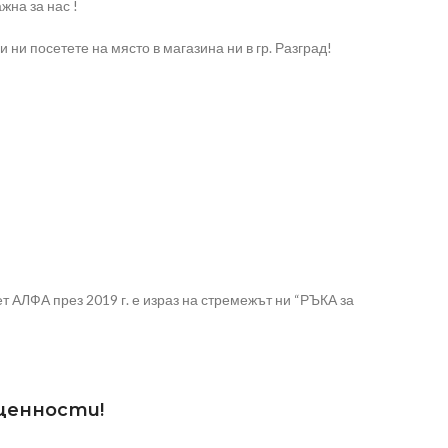
жна за нас !
ни посетете на място в магазина ни в гр. Разград!
 АЛФА през 2019 г. е израз на стремежът ни “РЪКА за
 ценности!