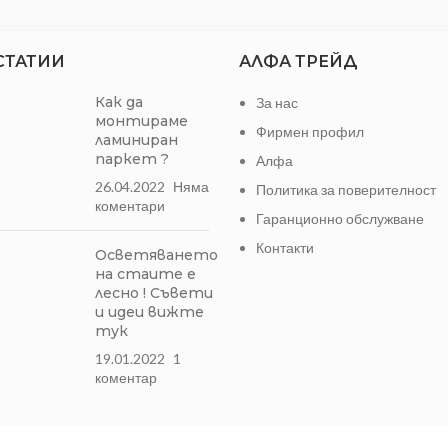
СТАТИИ
АЛФА ТРЕЙД
Как да
За нас
монтираме
Фирмен профил
ламиниран
паркет ?
Алфа
26.04.2022
Няма
Политика за поверителност
коментари
Гаранционно обслужване
Контакти
Осветяването
на стаите е
лесно ! Съвети
и идеи вижте
тук
19.01.2022
1
коментар