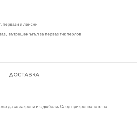
, первази и лайсни
ваз
,
вътрешен ъгъл за перваз тик перлов
ДОСТАВКА
може да се закрепи и с дюбели. След прикрепването на