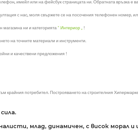
телефон
,
имейл или на фейсбук страницата ни. Обратната връзка е ва
ултация с нас
,
моля свържете се на посочения телефонен номер, или 
н магазина ни и категорията
“ Интериор „
!
нето на точните материали и инструменти.
ройни и качествени предложения !
ъм крайния потребител. Построяването на строителния Хипермаркет
сила.
листи, млад, динамичен, с висок морал и