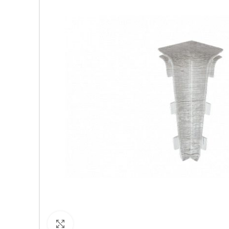
Кликнете за уголемяване