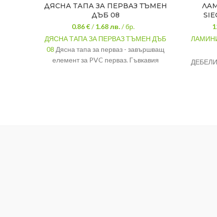
ДЯСНА ТАПА ЗА ПЕРВАЗ ТЪМЕН
ЛА
ДЪБ 08
SIE
0.86 €
/
1.68
лв.
/ бр.
1
ДЯСНА ТАПА ЗА ПЕРВАЗ ТЪМЕН ДЪБ
ЛАМИНИ
08
Дясна тапа за перваз - завършващ
елемент за PVC перваз. Гъвкавия
ДЕБЕЛИ
материал, качествената изработка и
РАЗМЕР
широката цветова гама правят ъгъла
ДЪСКАТ
почти невидим.
КЛАС:
Декор
Тъмен дъб
ФАСКА:
Материал
PVC
Височина
56 мм