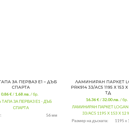
ТАПА ЗА ПЕРВАЗ Е1 – ДЪБ
ЛАМИНИРАН ПАРКЕТ 
СПАРТА
PRK914 33/АС5 1195 Х 153 Х
ТД
0.86 €
/
1.68
лв.
/ бр.
16.36 €
/
32.00
лв.
/ бр.
 ТАПА ЗА ПЕРВАЗ Е1 - ДЪБ
ЛАМИНИРАН ПАРКЕТ LOGAN
СПАРТА
33/АС5 1195 Х 153 Х 12
:
56 мм
Размер на дъската:
1195 х 
дъб спарта