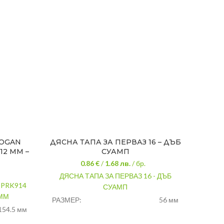
LOGAN
ДЯСНА ТАПА ЗА ПЕРВАЗ 16 – ДЪБ
PVC Ъ
 12 ММ –
СУАМП
0.86 €
/
1.68
лв.
/ бр.
ДЯСНА ТАПА ЗА ПЕРВАЗ 16 - ДЪБ
PVC 
 PRK914
СУАМП
 ММ
РАЗМЕР:
56 мм
154.5 мм
ЦВЯТ:
дъб суамп