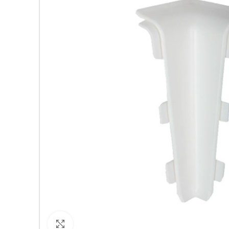
Кликнете за уголемяване