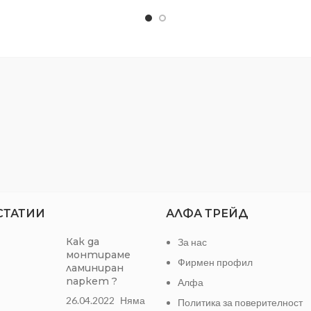
Дебелина на
АЛ:
pvc
планката:
salag
Клас на
износоустойчивост:
СТАТИИ
АЛФА ТРЕЙД
Как да
За нас
монтираме
Фирмен профил
ламиниран
паркет ?
Алфа
26.04.2022
Няма
Политика за поверителност