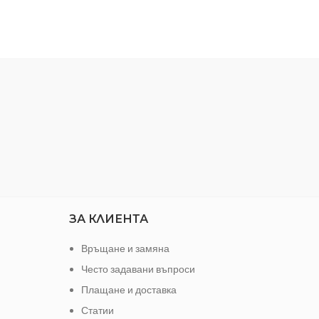
12 мм
МАТЕРИАЛ:
pvc
МАРКА:
salag
AC5/33
ЗА КЛИЕНТА
Връщане и замяна
Често задавани въпроси
Плащане и доставка
Статии