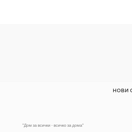
МАТЕРИАЛ:
PVC
МАТЕРИ
ЦВЯТ:
Венге
МАРКА:
НОВИ 
"Дом за всички - всичко за дома"