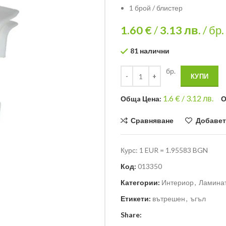
1 брой / блистер
1.60 €
/
3.13
лв.
/ бр.
81 налични
бр.
КУПИ
1.6
€ /
3.12 лв.
Общa Цена:
О
Сравняване
Добавет
Курс: 1 EUR = 1.95583 BGN
Код:
013350
Категории:
Интериор
,
Ламинат
Етикети:
вътрешен
,
ъгъл
Share: