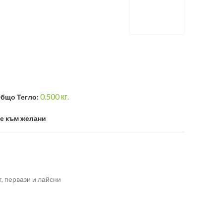
0.500
кг.
бщо Тегло:
е към желани
, первази и лайсни