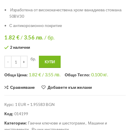
Изработена от висококачествена хром-ванадиева стомана
50BV30
С антикорозионно покритие
1.82 €
/
3.56
лв.
/ бр.
2 налични
бр.
КУПИ
1.82
€ /
3.55 лв.
0.100
кг.
Общa Цена:
Общо Тегло:
Сравняване
Добавете към желани
Курс: 1 EUR = 1.95583 BGN
Код:
014199
Категории:
Гаечни ключове и шестограми
,
Машини и
инструменти
,
Ръчни инструменти