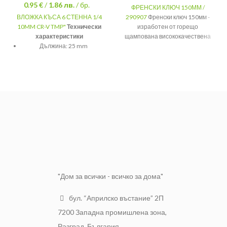
0.95 €
/
1.86
лв.
/ бр.
ФРЕНСКИ КЛЮЧ 150ММ /
ВЛОЖКА КЪСА 6 СТЕННА 1/4
290907
Френски ключ 150мм -
10MM CR-V TMP"
Технически
изработен от горещо
характеристики
щампована висококачествена
Дължина: 25 mm
хром-ванадиева стомана - 23
градуса наклон на челюстта за
Захват: 1/4 "
по-добър достъп
,
двукомпонентна TPR дръжка.
Материал: Cr-V
Размер
150мм
Размер: 10 mm
хром-
Тип: 6 стенна
Материал
ванадиева
стомана
Тегло
0.160
"Дом за всички - всичко за дома"
бул. “Априлско въстание” 2П
7200 Западна промишлена зона,
Разград, България