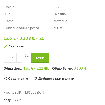
Цокъл
E27
Тип
Висяща
Гилза
Метална
Нипелна гайка с резба
M10x1
1.65 €
/
3.23
лв.
/ бр.
7 налични
бр.
КУПИ
1.65
€ /
3.22 лв.
0.100
кг.
Общa Цена:
Общо Тегло:
Сравняване
Добавете към желани
Курс: 1 EUR = 1.95583 BGN
Код:
006697