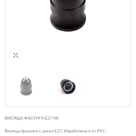
Кликнете за уголемяване
ВИСЯЩА ФАСУНГА Е27 НК
Висяща фасунга с цокъл E27. Изработена е от PVC.