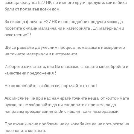
висяща фасунга Е27 НК, но и много други продукти, които биха
били от полза във всеки дом.
За висяща фасунга Е27 НК и още подобни продукти може да
посетите онлайн магазина ни и категорията „Ел. материали и
осветление“ !
Ще се радваме да улесним процеса, помагайки в намирането
на точните материали и инструменти.
Изберете качеството
,
ние Ви очакваме с нашите многобройни и
качествени предложения !
Не се колебайте в избора си, поръчайте от нас !
Ако мислите, че при нас намирате точните неща, от които имате
нужда, то не забравяйте да ни споделите с приятел, за да
направим преживяванията Ви с нашият сайт незабравими.
При възникнални проблеми не се колебайте да ни потърсите на
посочените контакти.