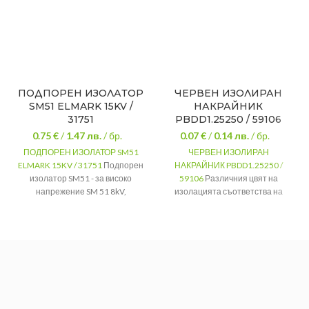
ПОДПОРЕН ИЗОЛАТОР
ЧЕРВЕН ИЗОЛИРАН
SM51 ELMARK 15KV /
НАКРАЙНИК
31751
PBDD1.25250 / 59106
0.75 €
/
1.47
лв.
/ бр.
0.07 €
/
0.14
лв.
/ бр.
ПОДПОРЕН ИЗОЛАТОР SM51
ЧЕРВЕН ИЗОЛИРАН
ELMARK 15KV / 31751
Подпорен
НАКРАЙНИК PBDD1.25250 /
изолатор SM51 - за високо
59106
Различния цвят на
напрежение SM 51 8kV,
изолацията съответства на
цилиндричен.
различни сечения на
проводника.
Импулсно
15 (kV)
напрежение
Материал
месингова сплав
Диаметър на
галванично
8 mm
Покритие
отвора
калаено покритие
Номинално
Изолация
поливинилхлорид
1000V
напрежение
три основни
Изолационно