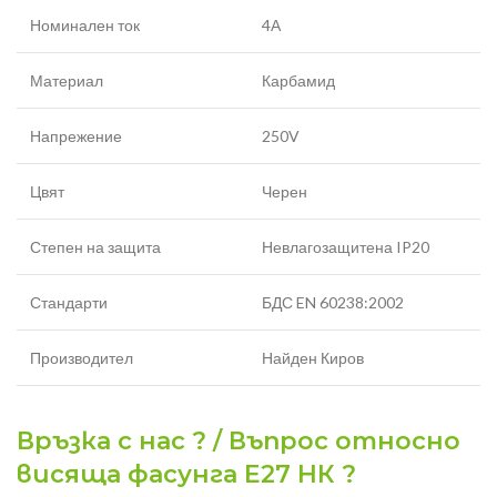
Номинален ток
4А
Материал
Карбамид
Напрежение
250V
Цвят
Черен
Степен на защита
Невлагозащитена IP20
Стандарти
БДС EN 60238:2002
Производител
Найден Киров
Връзка с нас ? / Въпрос относно
висяща фасунга Е27 НК ?