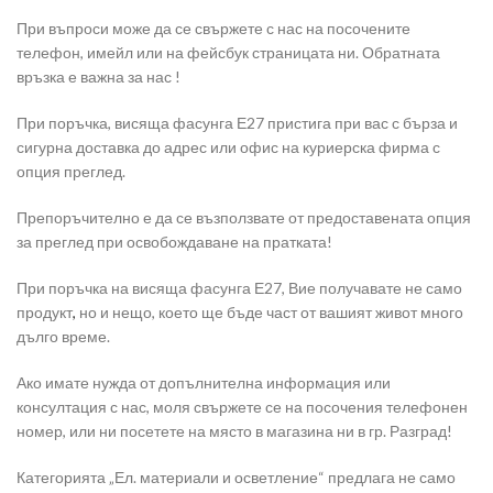
При въпроси може да се свържете с нас на посочените
телефон, имейл или на фейсбук страницата ни. Обратната
връзка е важна за нас !
При поръчка, висяща фасунга Е27 пристига при вас с бърза и
сигурна доставка до адрес или офис на куриерска фирма с
опция преглед.
Препоръчително е да се възползвате от предоставената опция
за преглед при освобождаване на пратката!
При поръчка на висяща фасунга Е27, Вие получавате не само
продукт
,
но и нещо, което ще бъде част от вашият живот много
дълго време.
Ако имате нужда от допълнителна информация или
консултация с нас, моля свържете се на посочения телефонен
номер, или ни посетете на място в магазина ни в гр. Разград!
Категорията „Ел. материали и осветление“ предлага не само