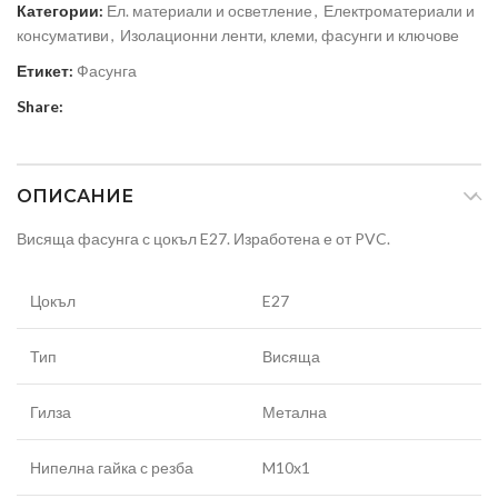
Категории:
Ел. материали и осветление
,
Електроматериали и
консумативи
,
Изолационни ленти, клеми, фасунги и ключове
Етикет:
Фасунга
Share:
ОПИСАНИЕ
Висяща фасунга с цокъл E27. Изработена е от PVC.
Цокъл
E27
Тип
Висяща
Гилза
Метална
Нипелна гайка с резба
M10x1