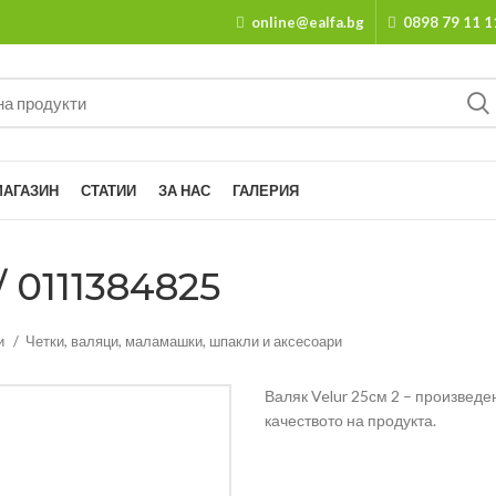
online@ealfa.bg
0898 79 11 1
МАГАЗИН
СТАТИИ
ЗА НАС
ГАЛЕРИЯ
 0111384825
и
Четки, валяци, маламашки, шпакли и аксесоари
Валяк Velur 25см 2 – произведе
качеството на продукта.