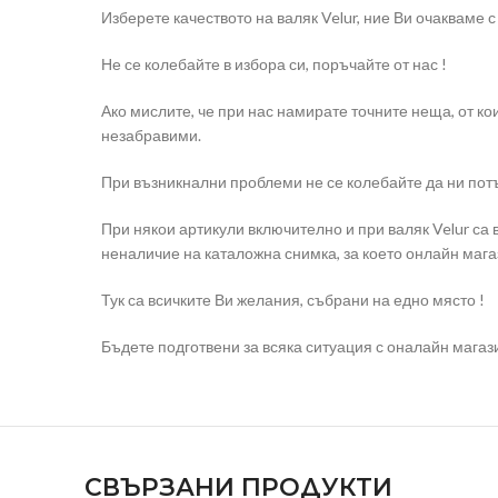
Изберете качеството на валяк Velur, ние Ви очакваме
Не се колебайте в избора си, поръчайте от нас !
Ако мислите, че при нас намирате точните неща, от ко
незабравими.
При възникнални проблеми не се колебайте да ни потъ
При някои артикули включително и при валяк Velur са
неналичие на каталожна снимка, за което онлайн мага
Тук са всичките Ви желания, събрани на едно място !
Бъдете подготвени за всяка ситуация с оналайн магази
СВЪРЗАНИ ПРОДУКТИ