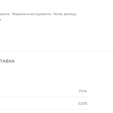
ументи
,
Машини и инструменти
,
Четки, валяци,
и
ТАВКА
25см
0.200