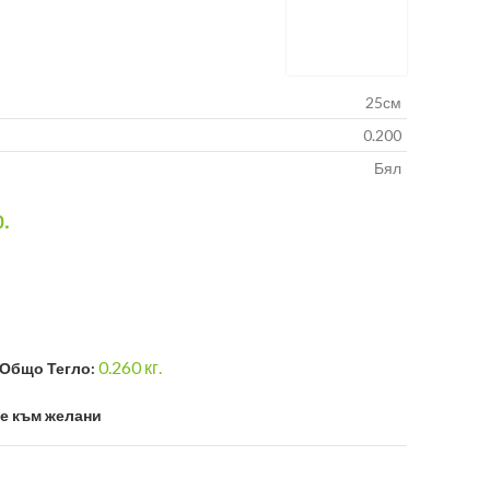
25см
0.200
Бял
р.
0.260
кг.
Общо Тегло:
е към желани