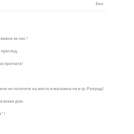
Бял
важна за нас !
 преглед.
на пратката!
и ни посетете на място в магазина ни в гр. Разград!
в всеки дом.
“ !