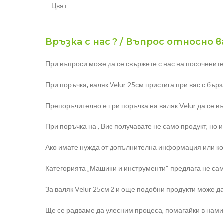
Цвят
Връзка с нас ? / Въпрос относно ва
При въпроси може да се свържете с нас на посочените
При поръчка
,
валяк Velur 25см пристига при вас с бър
Препоръчително е при поръчка на валяк Velur да се в
При поръчка на , Вие получавате не само продукт, но 
Ако имате нужда от допълнителна информация или конс
Категорията „Машини и инструменти“ предлага не само 
За валяк Velur 25см 2 и още подобни продукти може д
Ще се радваме да улесним процеса, помагайки в нами