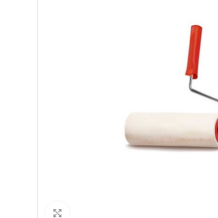
Кликнете за уголемяване