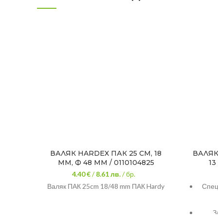
ВАЛЯК HARDEX ПАК 25 СМ, 18
ВАЛЯК
ММ, Ф 48 ММ / 0110104825
13
4.40 €
/
8.61
лв.
/ бр.
Валяк ПАК 25cm 18/48 mm ПАК Hardy
Спец
З