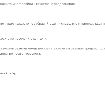
 с нашите многобройни и качествени предложения !
ито имате нужда, то не забравяйте да ни споделите с приятел, за д
рсите на посочените контакти.
 възможни разлики между показаната снимка и реалния продукт, пор
зинът не носи отговорност.
н eAlfa.bg !