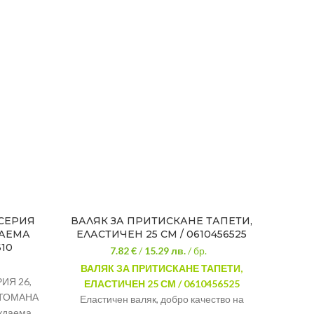
 СЕРИЯ
ВАЛЯК ЗА ПРИТИСКАНЕ ТАПЕТИ,
ВАЛЯ
ДАЕМА
ЕЛАСТИЧЕН 25 СМ / 0610456525
7 
10
7.82 €
/
15.29
лв.
/ бр.
ВАЛЯК ЗА ПРИТИСКАНЕ ТАПЕТИ,
ИЯ 26,
ЕЛАСТИЧЕН 25 СМ / 0610456525
л
СТОМАНА
Еластичен валяк, добро качество на
ъждаема