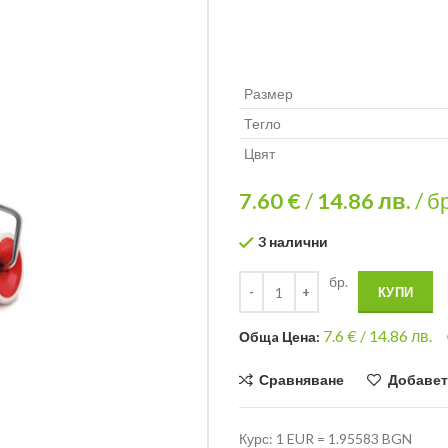
Размер
Тегло
Цвят
7.60 €
/
14.86
лв.
/ б
3 налични
бр.
КУПИ
7.6
€ /
14.86 лв.
Общa Цена:
Сравняване
Добавет
Курс: 1 EUR = 1.95583 BGN