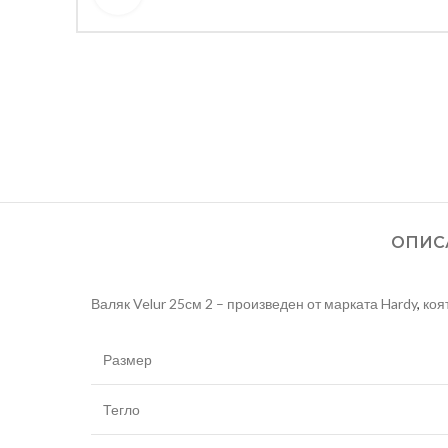
ОПИС
Валяк Velur 25см 2 – произведен от марката Hardy
,
коят
Размер
Тегло