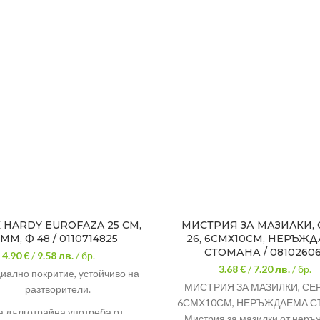
 HARDY EUROFAZA 25 СМ,
МИСТРИЯ ЗА МАЗИЛКИ,
 ММ, Ф 48 / 0110714825
26, 6СМХ10СМ, НЕРЪЖ
СТОМАНА / 08102606
4.90 €
/
9.58
лв.
/ бр.
3.68 €
/
7.20
лв.
/ бр.
иално покритие, устойчиво на
МИСТРИЯ ЗА МАЗИЛКИ, СЕР
разтворители.
6СМХ10СМ, НЕРЪЖДАЕМА 
а дълготрайна употреба от
Мистрия за мазилки от нер