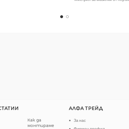
професионалисти.
стомана. Заоблена с дървена
ата за валяк е изработена от
х фини, тъкани, непрекъснати
полиестерни влакна.
исока абсорбция на боя и
имално пръскане на боята по
време на боядисване.
ата е без филц, устойчива на
сване и лесна за почистване.
ди първата употреба валякът
ва да се изплакне в сапунена
вода и да се изсуши.
агодарение на това всички
ъци от обшивката, причинени по
 на производството, ще бъдат
СТАТИИ
АЛФА ТРЕЙД
премахнати.
Как да
За нас
монтираме
Фирмен профил