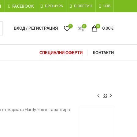
1
FACEBOOK
БРОШУРА
БЮЛЕТИН
ЧЗВ
0
0
0
ВХОД / РЕГИСТРАЦИЯ
0.00
€
СПЕЦИАЛНИ ОФЕРТИ
КОНТАКТИ
н от марката Hardy
,
която гарантира