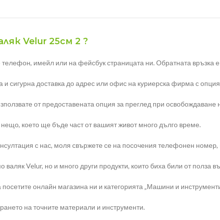
ляк Velur 25см 2 ?
 телефон, имейл или на фейсбук страницата ни. Обратната връзка е 
за и сигурна доставка до адрес или офис на куриерска фирма с опция
ъзползвате от предоставената опция за преглед при освобождаване 
и нещо, което ще бъде част от вашият живот много дълго време.
ултация с нас, моля свържете се на посочения телефонен номер, ил
валяк Velur, но и много други продукти, които биха били от полза въ
а посетите онлайн магазина ни и категорията „Машини и инструменти
рането на точните материали и инструменти.