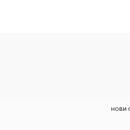
Ролк
свръ
В
мин
Ролк
изно
Пре
тряб
Бл
остат
време
НОВИ 