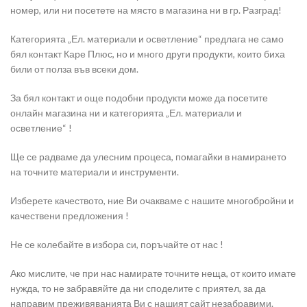
номер, или ни посетете на място в магазина ни в гр. Разград!
Категорията „Ел. материали и осветление“ предлага не само
бял контакт Каре Плюс, но и много други продукти, които биха
били от полза във всеки дом.
За бял контакт и още подобни продукти може да посетите
онлайн магазина ни и категорията „Ел. материали и
осветление“ !
Ще се радваме да улесним процеса, помагайки в намирането
на точните материали и инструменти.
Изберете качеството, ние Ви очакваме с нашите многобройни и
качествени предложения !
Не се колебайте в избора си, поръчайте от нас !
Ако мислите, че при нас намирате точните неща, от които имате
нужда, то не забравяйте да ни споделите с приятел, за да
направим преживяванията Ви с нашият сайт незабравими.