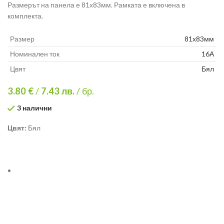
Размерът на панела е 81х83мм. Рамката е включена в
комплекта.
Размер
81х83мм
Номинален ток
16А
Цвят
Бял
3.80 €
/
7.43
лв.
/ бр.
3 налични
Цвят:
Бял