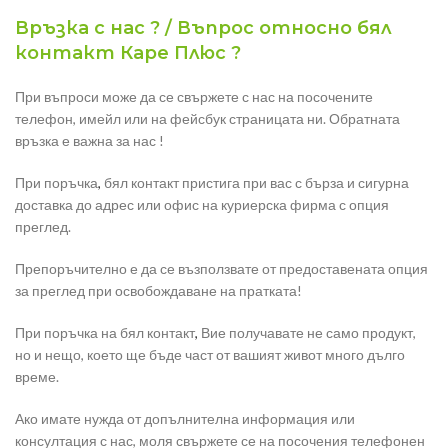
Връзка с нас ? / Въпрос относно бял
контакт Каре Плюс ?
При въпроси може да се свържете с нас на посочените
телефон, имейл или на фейсбук страницата ни. Обратната
връзка е важна за нас !
При поръчка
,
бял контакт пристига при вас с бърза и сигурна
доставка до адрес или офис на куриерска фирма с опция
преглед.
Препоръчително е да се възползвате от предоставената опция
за преглед при освобождаване на пратката!
При поръчка на бял контакт
,
Вие получавате не само продукт,
но и нещо, което ще бъде част от вашият живот много дълго
време.
Ако имате нужда от допълнителна информация или
консултация с нас, моля свържете се на посочения телефонен