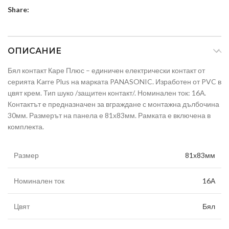
Share:
ОПИСАНИЕ
Бял контакт Каре Плюс – единичен електрически контакт от
серията Karre Plus на марката PANASONIC. Изработен от PVC в
цвят крем. Тип шуко /защитен контакт/. Номинален ток: 16А.
Контактът е предназначен за вграждане с монтажна дълбочина
30мм. Размерът на панела е 81х83мм. Рамката е включена в
комплекта.
Размер
81х83мм
Номинален ток
16А
Цвят
Бял