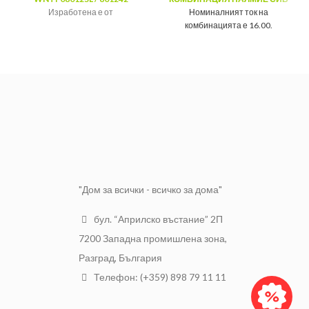
Изработена е от
Номиналният ток на
висококачествен полипропилен,
комбинацията е 16.00.
което я прави по-здрава и
Материала на изработка е
издръжлива.
висококачествен полипропилен.
Разполага и със защита - 54 IP.
Марка:
Панасоник
Тип:
Комбинация
Модел:
Аркедия слим
Единичен
Цвят:
Светлосив
Вид:
ключ + контакт
Цвят:
Сив
"Дом за всички - всичко за дома"
бул. “Априлско въстание” 2П
7200 Западна промишлена зона,
Разград, България
Телефон: (+359) 898 79 11 11