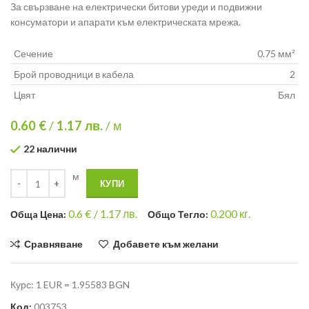
За свързване на електрически битови уреди и подвижни
консуматори и апарати към електрическата мрежа.
Сечение
0.75 мм²
Брой проводници в кабела
2
Цвят
Бял
0.60 €
/
1.17
лв.
/ м
22 налични
м
КУПИ
0.6
€ /
1.17 лв.
0.200
кг.
Общa Цена:
Общо Тегло:
Сравняване
Добавете към желани
Курс: 1 EUR = 1.95583 BGN
Код:
003753