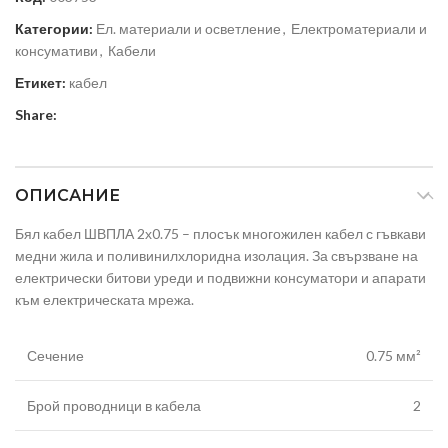
Категории:
Ел. материали и осветление
,
Електроматериали и
консумативи
,
Кабели
Етикет:
кабел
Share:
ОПИСАНИЕ
Бял кабел ШВПЛА 2х0.75 – плосък многожилен кабел с гъвкави
медни жила и поливинилхлоридна изолация. За свързване на
електрически битови уреди и подвижни консуматори и апарати
към електрическата мрежа.
Сечение
0.75 мм²
Брой проводници в кабела
2