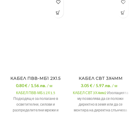
КАБЕЛ ПВВ-МБ1 2Х1.5
КАБЕЛ СВТ 3Х4ММ
0.80 €
/
1.56
лв.
/ м
3.05 €
/
5.97
лв.
/ м
КАБЕЛ ПВВ-МБ1 2Х1.5
КАБЕЛ СВТ 3Х4мм2
Изолацията
Подходящ е за полагане в
му позволява да се положи
осветителни, силови и
директно в земя или да се
разпределителни мрежи и
монтира на директна слънчева
инсталации за жилищни сгради.
светлина.
Плътно Си
Модел
СВТ 3Х4
Клас 1
жило
Цвят на
Брой жила
2
външната
Черен