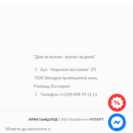
обвивка
Сечение
1кв.м.
Номинално
Външна
напрежение
0.6/1 kV
Бяла, сива
обвивка от
Uo/U
или черна
ПВХ
Паралелно
положени
Плосък с мост
жила
"Дом за всички - всичко за дома"
бул. “Априлско въстание” 2П
7200 Западна промишлена зона,
Разград, България
Телефон: (+359) 898 79 11 11
АЛФА Трейд ООД
2021 Разработен от
NTSOFT
.
Можете да заплатите с: