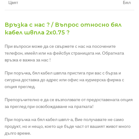
Цвят
Бял
Връзка с нас ? / Въпрос относно бял
кабел швпла 2х0.75 ?
При въпроси може да се свържете с нас на посочените
телефон, имейл или на фейсбук страницата ни. Обратната
връзка е важна за нас !
При поръчка
,
бял кабел швпла пристига при вас с бърза и
сигурна доставка до адрес или офис на куриерска фирма с
опция преглед.
Препоръчително е да се възползвате от предоставената опция
за преглед при освобождаване на пратката!
При поръчка на бял кабел швпл-а, Вие получавате не само
продукт, но и нещо, което ще бъде част от вашият живот много
дълго време.