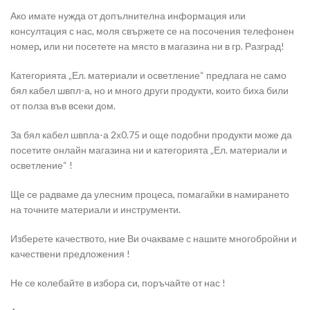
Ако имате нужда от допълнителна информация или
консултация с нас, моля свържете се на посочения телефонен
номер
,
или ни посетете на място в магазина ни в гр. Разград!
Категорията „Ел. материали и осветление“ предлага не само
бял кабел швпл-а, но и много други продукти, които биха били
от полза във всеки дом.
За бял кабел швпла-а 2х0.75 и още подобни продукти може да
посетите онлайн магазина ни и категорията „Ел. материали и
осветление“ !
Ще се радваме да улесним процеса, помагайки в намирането
на точните материали и инструменти.
Изберете качеството, ние Ви очакваме с нашите многобройни и
качествени предложения !
Не се колебайте в избора си, поръчайте от нас !