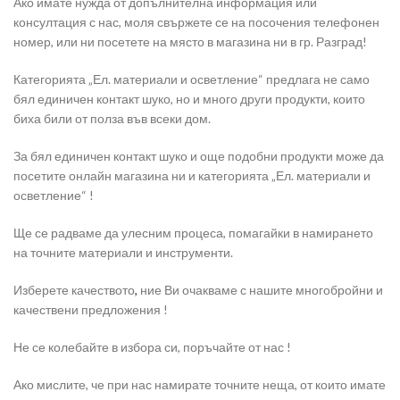
Ако имате нужда от допълнителна информация или
консултация с нас, моля свържете се на посочения телефонен
номер, или ни посетете на място в магазина ни в гр. Разград!
Категорията „Ел. материали и осветление“ предлага не само
бял единичен контакт шуко, но и много други продукти, които
биха били от полза във всеки дом.
За бял единичен контакт шуко и още подобни продукти може да
посетите онлайн магазина ни и категорията „Ел. материали и
осветление“ !
Ще се радваме да улесним процеса, помагайки в намирането
на точните материали и инструменти.
Изберете качеството
,
ние Ви очакваме с нашите многобройни и
качествени предложения !
Не се колебайте в избора си, поръчайте от нас !
Ако мислите, че при нас намирате точните неща, от които имате