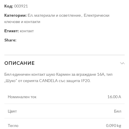
Код:
003921
Категории:
Ел. материали и осветление
,
Електрически
ключове и контакти
Етикет:
контакт
Share:
ОПИСАНИЕ
Бял единичен контакт шуко Кармен за вграждане 16A, тип
„Шуко“ от серията CANDELA със защита IP20.
Номинален ток
16.00 A
Цвят
Бял
Тегло
0.090 kg