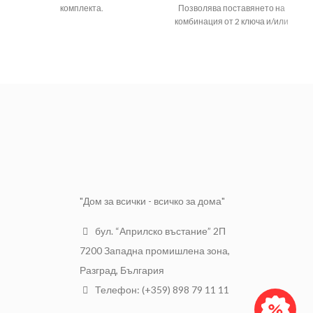
комплекта.
Позволява поставянето на
комбинация от 2 ключа и/или
Размер
81х83мм
контакта. Изработена е от PVC.
Номинален
16А
Рамката е предназначена за
ток
скрит монтаж.
Цвят
Бял
Материал
PVC
Серия
Каре Плюс
Цвят
Светлосива
"Дом за всички - всичко за дома"
бул. “Априлско въстание” 2П
7200 Западна промишлена зона,
Разград, България
Телефон: (+359) 898 79 11 11