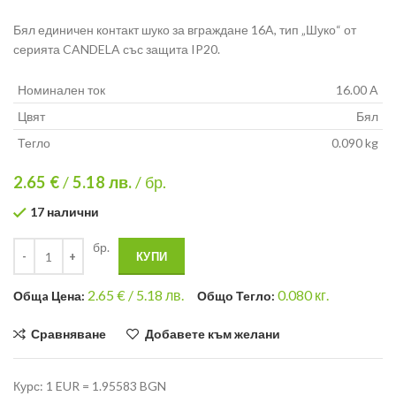
Бял единичен контакт шуко за вграждане 16A, тип „Шуко“ от
серията CANDELA със защита IP20.
Номинален ток
16.00 A
Цвят
Бял
Тегло
0.090 kg
2.65 €
/
5.18
лв.
/ бр.
17 налични
бр.
КУПИ
2.65
€ /
5.18 лв.
0.080
кг.
Общa Цена:
Общо Тегло:
Сравняване
Добавете към желани
Курс: 1 EUR = 1.95583 BGN