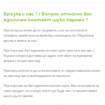
Връзка с нас ? / Въпрос относно бял
единичен контакт шуко Кармен ?
При въпроси може да се свържете с нас на посочените
телефон, имейл или на фейсбук страницата ни. Обратната
връзка е важна за нас !
При поръчка, бял единичен контакт шуко пристига при вас с
бърза и сигурна доставка до адрес или офис на куриерска
фирма с опция преглед.
Препоръчително е да се възползвате от предоставената опция
за преглед при освобождаване на пратката!
При поръчка на бял единичен контакт шуко
,
Вие получавате не
само продукт, но и нещо, което ще бъде част от вашият живот
много дълго време.