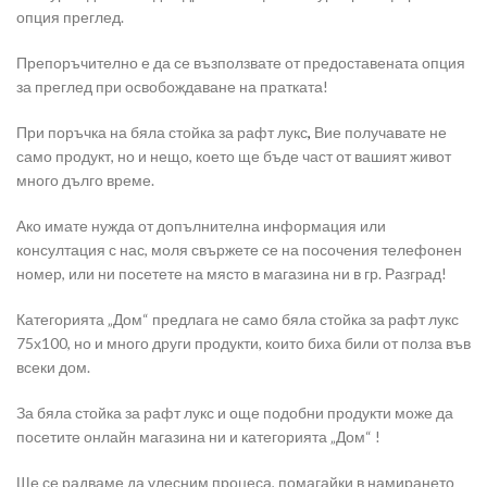
опция преглед.
Препоръчително е да се възползвате от предоставената опция
за преглед при освобождаване на пратката!
При поръчка на бяла стойка за рафт лукс
,
Вие получавате не
само продукт, но и нещо, което ще бъде част от вашият живот
много дълго време.
Ако имате нужда от допълнителна информация или
консултация с нас, моля свържете се на посочения телефонен
номер, или ни посетете на място в магазина ни в гр. Разград!
Категорията „Дом“ предлага не само бяла стойка за рафт лукс
75х100, но и много други продукти, които биха били от полза във
всеки дом.
За бяла стойка за рафт лукс и още подобни продукти може да
посетите онлайн магазина ни и категорията „Дом“ !
Ще се радваме да улесним процеса, помагайки в намирането