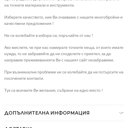
на точните материали и инструменти.
Изберете качеството, ние Ви очакваме с нашите многобройни и
качествени предложения !
Не се колебайте в избора си, поръчайте от нас !
Ако мислите, че при нас намирате точните неща, от които имате
нужда, то не забравяйте да ни споделите с приятел, за да
направим преживяванията Ви с нашият сайт незабравими.
При възникнални проблеми не се колебайте да ни потърсите на
посочените контакти.
Тук са всичките Ви желания, събрани на едно място !
ДОПЪЛНИТЕЛНА ИНФОРМАЦИЯ