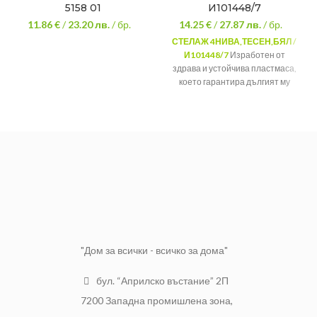
5158 01
И101448/7
11.86 €
/
23.20
лв.
/ бр.
14.25 €
/
27.87
лв.
/ бр.
СТЕЛАЖ 4НИВА,ТЕСЕН,БЯЛ /
И101448/7
Изработен от
здрава и устойчива пластмаса,
което гарантира дългият му
период на употреба. Подходящ
за употреба във всяка стая на
Вашия дом. Четирите нива, с
които стелажът разполага го
прави компактен, удобен и
практичен за употреба.
"Дом за всички - всичко за дома"
бул. “Априлско въстание” 2П
7200 Западна промишлена зона,