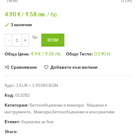
Тегло
0.190
4.90 €
/
9.58
лв.
/ бр.
3 налични
бр.
КУПИ
4.9
€ /
9.58 лв.
0.190
кг.
Общa Цена:
Общо Тегло:
Сравняване
Добавете към желани
Курс: 1 EUR = 1.95583 BGN
Код:
013282
Категории:
Бетонобъркачки и миксери
,
Машини и
инструменти
,
Миксери,бетонобъркачки и консумативи
Етикет:
бъркалка за бои
Share: