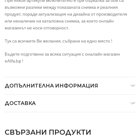
При някои артикули включително и при бъркалка за бои са
възможни разлики между показаната снимка и реалния
продукт, поради актуализация на дизайна от производителя
или неналичие на каталожна снимка, за което онлайн
магазинът не носи отговорност.
Тук са всичките Ви желания, събрани на едно място !
Бъдете подготвени за всяка ситуация с оналайн магазин
eAlfa.bg !
ДОПЪЛНИТЕЛНА ИНФОРМАЦИЯ
ДОСТАВКА
СВЪРЗАНИ ПРОДУКТИ