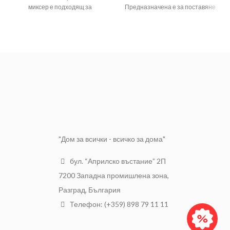
миксер е подходящ за
Предназначена е за поставяне
разбъркване на лепила, готови
на бормашини и строителни
смеси, хоросан, бои, мазилки,
миксери. Бъркалката служи за
пълнители, покрития и др.
разбъркване и смесване на
строителни смеси, лепила или
1800
МОЩНОСТ
W
боя.
Шестостен
220
ЗАХВАТ
/HEX/ захват
НАПРЕЖЕНИЕ
V/50
8мм
Hz
РАЗМЕР
Ф 80 х 400мм
750
МАКС. СКОРОСТ
об./
мин
ПРИСЪЕДИНИТЕЛНА
M14
РЕЗБА
"Дом за всички - всичко за дома"
бул. “Априлско въстание” 2П
7200 Западна промишлена зона,
Разград, България
Телефон: (+359) 898 79 11 11