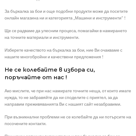
За бъркалка за бои и още подобни продукти може да посетите
онлайн магазина ни и категорията „Машини и инструменти“ !
Ще се радваме да улесним процеса, помагайки в намирането
на точните материали и инструменти.
Изберете качеството на бъркалка за бои, ние Ви очакваме с
нашите многобройни и качествени предложения !
Не се колебайте в избора си,
поръчайте от нас !
Ако мислите, че при нас намирате точните неща, от които имате
нужда, то не забравяйте да ни споделите с приятел, за да
направим преживяванията Ви с нашият сайт незабравими.
При възникнални проблеми не се колебайте да ни потърсите на
посочените контакти.