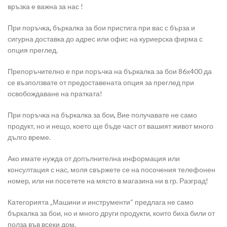
връзка е важна за нас !
При поръчка
,
бъркалка за бои пристига при вас с бърза и
сигурна доставка до адрес или офис на куриерска фирма с
опция преглед.
Препоръчително е при поръчка на бъркалка за бои 86х400 да
се възползвате от предоставената опция за преглед при
освобождаване на пратката!
При поръчка на бъркалка за бои
,
Вие получавате не само
продукт, но и нещо, което ще бъде част от вашият живот много
дълго време.
Ако имате нужда от допълнителна информация или
консултация с нас, моля свържете се на посочения телефонен
номер, или ни посетете на място в магазина ни в гр. Разград!
Категорията „Машини и инструменти“ предлага не само
бъркалка за бои, но и много други продукти, които биха били от
полза във всеки дом.