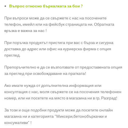
Въпрос относно бъркалката за бои ?
При въпроси може да се свържете с нас на посочените
телефон
,
имейл или на фейсбук страницата ни. Обратната
връзка е важна за нас !
При поръчка продуктът пристига при вас с бърза и сигурна
доставка до адрес или офис на куриерска фирма с опция
преглед.
Препоръчително е да се възползвате от предоставената опция
за преглед при освобождаване на пратката!
Ако имате нужда от допълнителна информация или
консултация с нас, моля свържете се на посочения телефонен
номер, или ни посетете на място в магазина ни в гр. Разград!
За този и още подобни продукти може да посетите онлайн
магазина ни и категорията “Миксери,бетонобъркачки и
консумативи” !