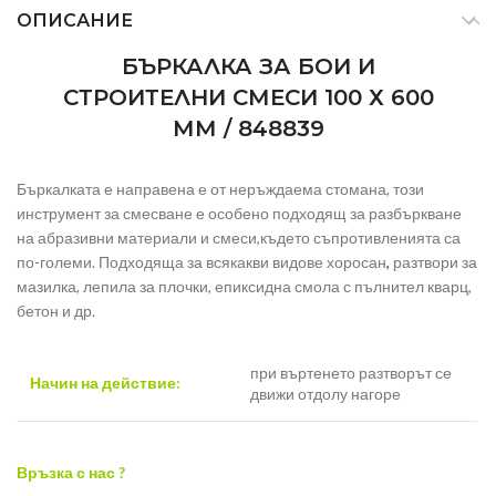
ОПИСАНИЕ
БЪРКАЛКА ЗА БОИ И
СТРОИТЕЛНИ СМЕСИ 100 Х 600
ММ / 848839
Бъркалката е направена е от неръждаема стомана, този
инструмент за смесване е особено подходящ за разбъркване
на абразивни материали и смеси,където съпротивленията са
по-големи. Подходяща за всякакви видове хоросан
,
разтвори за
мазилка, лепила за плочки, епиксидна смола с пълнител кварц,
бетон и др.
при въртенето разтворът се
Начин на действие:
движи отдолу нагоре
Връзка с нас ?