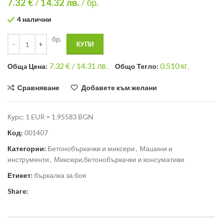
7.32 €
/
14.32
лв.
/ бр.
4 налични
бр.
КУПИ
7.32
€ /
14.31 лв.
0.510
кг.
Общa Цена:
Общо Тегло:
Сравняване
Добавете към желани
Курс: 1 EUR = 1.95583 BGN
Код:
001407
Категории:
Бетонобъркачки и миксери
,
Машини и
инструменти
,
Миксери,бетонобъркачки и консумативи
Етикет:
бъркалка за боя
Share: