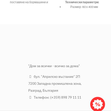
поставяне на бормашини и
Технически параметри:
строителни миксери.
Размер: 80 х 400 мм
Бъркалката служи за
HEX 8 mm
разбъркване и смесване на
строителни смеси, лепила или
Поцинкована
боя.
Шестостен
ЗАХВАТ
/HEX/ захват
10 мм
РАЗМЕР
Ф 100 х 600мм
"Дом за всички - всичко за дома"
бул. “Априлско въстание” 2П
7200 Западна промишлена зона,
Разград, България
Телефон: (+359) 898 79 11 11