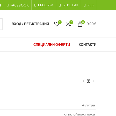
1
FACEBOOK
БРОШУРА
БЮЛЕТИН
ЧЗВ
0
0
0
ВХОД / РЕГИСТРАЦИЯ
0.00
€
СПЕЦИАЛНИ ОФЕРТИ
КОНТАКТИ
4 литра
стъкло/пластмаса