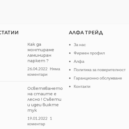
СТАТИИ
АЛФА ТРЕЙД
Как да
За нас
монтираме
Фирмен профил
ламиниран
паркет ?
Алфа
26.04.2022
Няма
Политика за поверителност
коментари
Гаранционно обслужване
Контакти
Осветяването
на стаите е
лесно ! Съвети
и идеи вижте
тук
19.01.2022
1
коментар