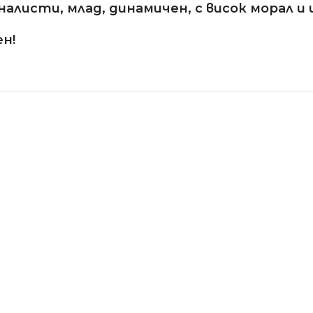
листи, млад, динамичен, с висок морал и
н!