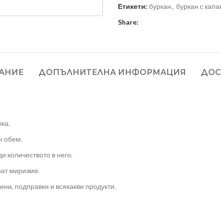
Етикети:
буркан
,
буркан с капа
Share:
АНИЕ
ДОПЪЛНИТЕЛНА ИНФОРМАЦИЯ
ДОС
ка.
н обем.
и количеството в него.
рат миризми.
ни, подправки и всякакви продукти.