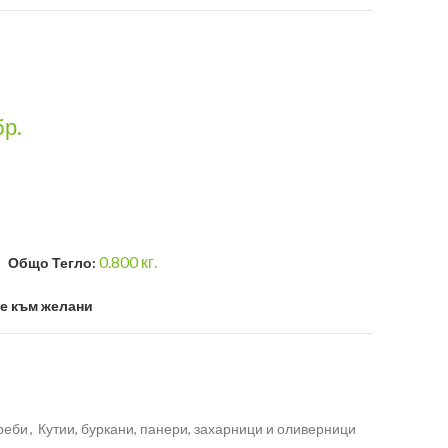
бр.
0.800
кг.
Общо Тегло:
е към желани
реби
,
Кутии, буркани, панери, захарници и оливерници