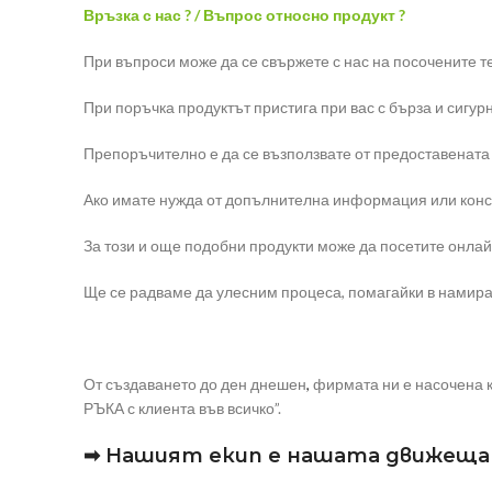
Връзка с нас ? / Въпрос относно продукт ?
При въпроси може да се свържете с нас на посочените 
При поръчка продуктът пристига при вас с бърза и сигур
Препоръчително е да се възползвате от предоставената
Ако имате нужда от допълнителна информация или консул
За този и още подобни продукти може да посетите онлай
Ще се радваме да улесним процеса, помагайки в намиран
От създаването до ден днешен
,
фирмата ни е насочена к
РЪКА с клиента във всичко”.
➡ Нашият екип е нашата движеща 