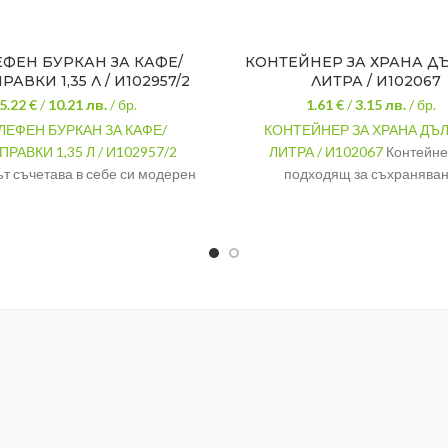
ЕФЕН БУРКАН ЗА КАФЕ/
КОНТЕЙНЕР ЗА ХРАНА Д
АВКИ 1,35 Л / И102957/2
ЛИТРА / И102067
5.22 €
/
10.21
лв.
/ бр.
1.61 €
/
3.15
лв.
/ бр.
ЛЕФЕН БУРКАН ЗА КАФЕ/
КОНТЕЙНЕР ЗА ХРАНА ДЪЛ
РАВКИ 1,35 Л / И102957/2
ЛИТРА / И102067
Контейне
т съчетава в себе си модерен
подходящ за съхраняван
нкционалност, красиви линии и
транспортиране на разл
качествена изработка.
хранителни продукти.
ИАЛ
Стъкло
МАТЕРИАЛ
Пл
РИ
9,5/9,5/18,5 см.
РАЗМЕРИ
24/16,5
ИМОСТ
1,35 литра
ВМЕСТИМОСТ