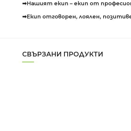
➡Нашият екип – екип от професиона
➡Екип отговорен, лоялен, позитиве
СВЪРЗАНИ ПРОДУКТИ