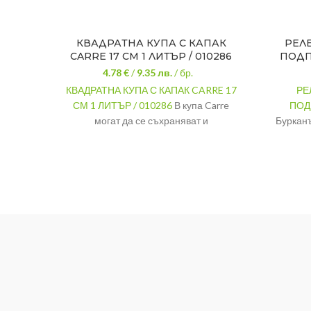
КВАДРАТНА КУПА С КАПАК
РЕЛ
CARRE 17 СМ 1 ЛИТЪР / 010286
ПОДПР
4.78 €
/
9.35
лв.
/ бр.
КВАДРАТНА КУПА С КАПАК CARRE 17
РЕ
СМ 1 ЛИТЪР / 010286
В купа Carre
ПОДП
могат да се съхраняват и
Бурканъ
транспортират различни хранителни
стил, фу
продукти.
Стъкло и
МАТЕР
МАТЕРИАЛ
пластмаса
РАЗМЕ
РАЗМЕРИ
17/17/6,5 см.
ВМЕСТ
ВМЕСТИМОСТ
1 литър