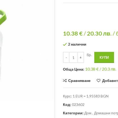
10.38 €
/
20.30
лв.
/ 
2 налични
бр.
КУПИ
10.38
€ /
20.3 лв.
Общa Цена:
Сравняване
Добавет
Курс: 1 EUR = 1.95583 BGN
Код:
023602
Категории:
Дом
,
Домашни пот