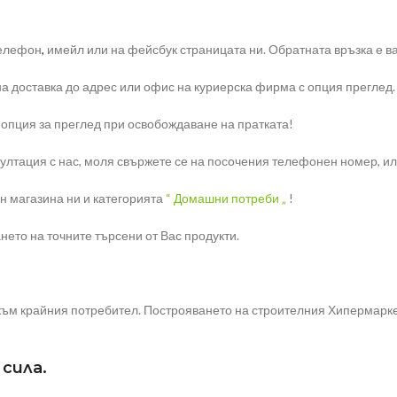
телефон
,
имейл или на фейсбук страницата ни. Обратната връзка е ва
на доставка до адрес или офис на куриерска фирма с опция преглед.
 опция за преглед при освобождаване на пратката!
тация с нас, моля свържете се на посочения телефонен номер, или н
н магазина ни и категорията
“ Домашни потреби „
!
ето на точните търсени от Вас продукти.
ъм крайния потребител. Построяването на строителния Хипермаркет
сила.