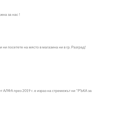
жна за нас !
и посетете на място в магазина ни в гр. Разград!
 АЛФА през 2019 г. е израз на стремежът ни “РЪКА за