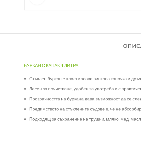
ОПИС
БУРКАН С КАПАК 4 ЛИТРА
Стъклен буркан с пластмасова винтова капачка и дръж
Лесен за почистване, удобен за употреба и с практиче
Прозрачността на буркана дава възможност да се след
Предимството на стъклените съдове е, че не абсорби
Подходящ за съхранение на трушии, мляко, мед, масли