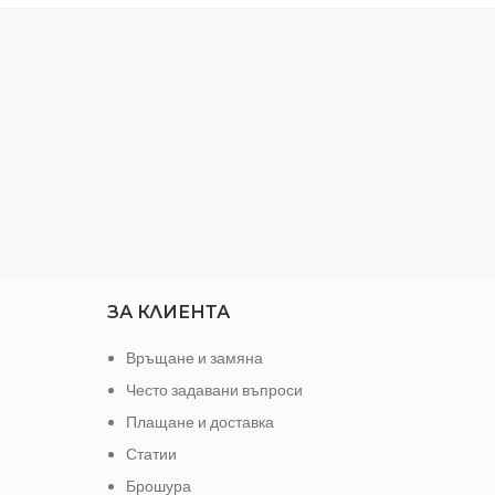
акумулатора
Ревер
Опако
Тегло
ЗА КЛИЕНТА
Връщане и замяна
Често задавани въпроси
Плащане и доставка
Статии
Брошура