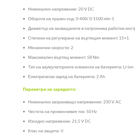
Номинално напрежение: 20 V DC
Обороти на празен ход: 0-400/ 0-1500 min-1
Диаметър на захващаните в патронника работни инст
Степени на регулиране на въртящия момент
:
15+1
Mеханични скорости: 2
Максимален въртящ момент
:
58 Nm
Тип на акумулаторните елементи на батерията: Li-ion
Електрически заряд на батерията: 2 Ah
Параметри на зарядното:
Номинално захранващо напрежение: 230 V AC
Честота на променливия ток: 50 Hz
Изходно напрежение: 21.5 V DC
Клас на защита: II