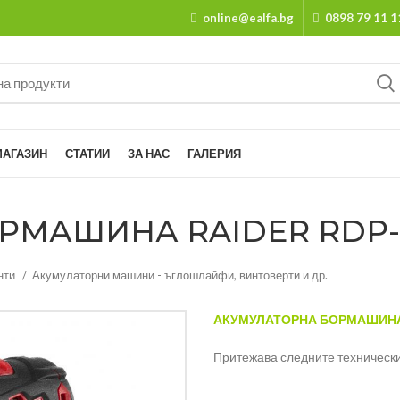
online@ealfa.bg
0898 79 11 1
МАГАЗИН
СТАТИИ
ЗА НАС
ГАЛЕРИЯ
МАШИНА RAIDER RDP-CD
нти
Акумулаторни машини - ъглошлайфи, винтоверти и др.
АКУМУЛАТОРНА БОРМАШИНА 
Притежава следните технически