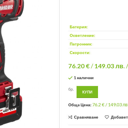
Батерия:
Осветление:
Патронник:
Скорости:
76.20 €
/
149.03
лв.
1 налични
бр.
КУПИ
76.2
€ /
149.03 лв
Общa Цена:
Сравняване
Добавет