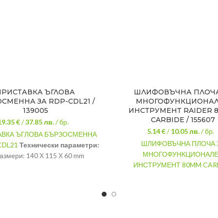
ПРИСТАВКА ЪГЛОВА
ШЛИФОВЪЧНА ПЛОЧА
СМЕННА ЗА RDP-CDL21 /
МНОГОФУНКЦИОНА
139005
ИНСТРУМЕНТ RAIDER 
CARBIDE / 155607
19.35 €
/
37.85
лв.
/ бр.
5.14 €
/
10.05
лв.
/ бр.
АВКА ЪГЛОВА БЪРЗОСМЕННА
ШЛИФОВЪЧНА ПЛОЧА 
CDL21
Технически параметри:
МНОГОФУНКЦИОНАЛ
азмери: 140 Х 115 Х 60 mm
ИНСТРУМЕНТ 80MM CAR
Ъглова
ЗАХВАТ:
B&D
Бързосменна
керамик
ПРЕДНАЗНАЧЕНИЕ:
камък
РАЗМЕР:
80mm