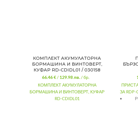
КОМПЛЕКТ АКУМУЛАТОРНА
БОРМАШИНА И ВИНТОВЕРТ,
БЪРЗО
КУФАР RD-CDIDL01 / 030158
66.46 €
/
129.98
лв.
/ бр.
КОМПЛЕКТ АКУМУЛАТОРНА
ПРИСТ
БОРМАШИНА И ВИНТОВЕРТ, КУФАР
ЗА RDP-
RD-CDIDL01
Р
Комплектът включва:
Бормашина,
Винтоверт (ударен)
Реверс:
Да
Брой скорости
:
2