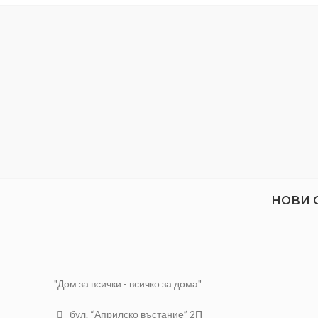
Ударна:
Да
Обхват на патронника:
0.8 - 11 мм
Регулиране на обороти:
Да
Акум. батерия - капацитет:
1.5
Ah
Акум. батерия - напрежение:
12
V
Вид батерия:
литиево-йонна (Li-Ion)
Серия:
Raider Power Tools
НОВИ 
"Дом за всички - всичко за дома"
бул. “Априлско въстание” 2П