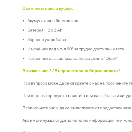
Окомплектовка в куфар:
Акумулаторна бормашина
Батерия – 2 x 2 Ah
Зарядно устройство
Накрайник под ъгъл 90° за трудно достъпни места
Патронник със система за бърза смяна “Quick”
Връзка с нас ? / Въпрос относно бормашината ?
При въпроси може да се свържете с нас на посочените т
При поръчка продуктът пристига при вас с бърза и сигур
Препоръчително е да се възползвате от предоставената
Ако имате нужда от допълнителна информация или консул