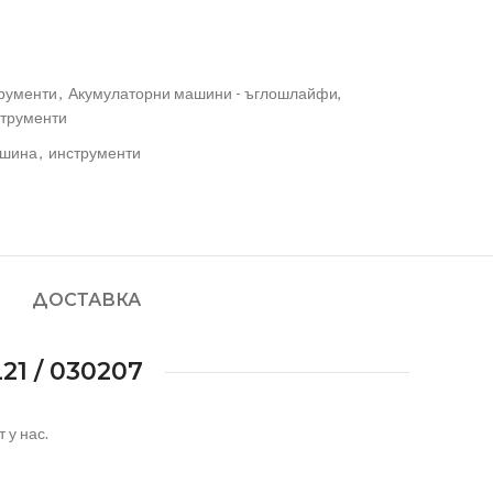
рументи
,
Акумулаторни машини - ъглошлайфи,
трументи
шина
,
инструменти
ДОСТАВКА
 / 030207
 у нас.