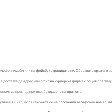
елефон, имейл или на фейсбук страницата ни. Обратната връзка е ва
на доставка до адрес или офис на куриерска фирма с опция преглед.
 опция за преглед при освобождаване на пратката!
тация с нас, моля свържете се на посочения телефонен номер, или н