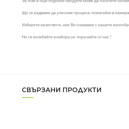
За този и още подобни продукти може да посетите онлай
Ще се радваме да улесним процеса, помагайки в намира
Изберете качеството, ние Ви очакваме с нашите многоб
Не се колебайте в избора си, поръчайте от нас !
СВЪРЗАНИ ПРОДУКТИ