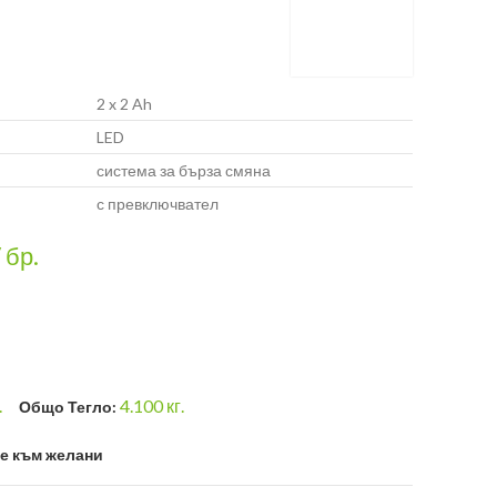
2 x 2 Ah
LED
система за бърза смяна
с превключвател
/ бр.
.
4.100
кг.
Общо Тегло:
е към желани