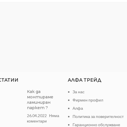
РАЗФАСОВКА:
1бр
СТАТИИ
АЛФА ТРЕЙД
Как да
За нас
монтираме
Фирмен профил
ламиниран
паркет ?
Алфа
26.04.2022
Няма
Политика за поверителност
коментари
Гаранционно обслужване