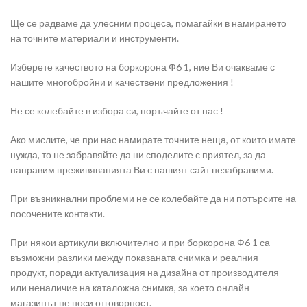
Ще се радваме да улесним процеса, помагайки в намирането
на точните материали и инструменти.
Изберете качеството на боркорона Ф6 1, ние Ви очакваме с
нашите многобройни и качествени предложения !
Не се колебайте в избора си, поръчайте от нас !
Ако мислите, че при нас намирате точните неща, от които имате
нужда, то не забравяйте да ни споделите с приятел, за да
направим преживяванията Ви с нашият сайт незабравими.
При възникнални проблеми не се колебайте да ни потърсите на
посочените контакти.
При някои артикули включително и при боркорона Ф6 1 са
възможни разлики между показаната снимка и реалния
продукт, поради актуализация на дизайна от производителя
или неналичие на каталожна снимка, за което онлайн
магазинът не носи отговорност.