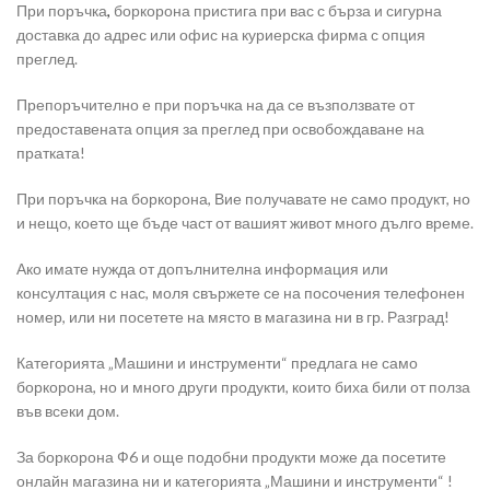
При поръчка
,
боркорона пристига при вас с бърза и сигурна
доставка до адрес или офис на куриерска фирма с опция
преглед.
Препоръчително е при поръчка на да се възползвате от
предоставената опция за преглед при освобождаване на
пратката!
При поръчка на боркорона, Вие получавате не само продукт, но
и нещо, което ще бъде част от вашият живот много дълго време.
Ако имате нужда от допълнителна информация или
консултация с нас, моля свържете се на посочения телефонен
номер, или ни посетете на място в магазина ни в гр. Разград!
Категорията „Машини и инструменти“ предлага не само
боркорона, но и много други продукти, които биха били от полза
във всеки дом.
За боркорона Ф6 и още подобни продукти може да посетите
онлайн магазина ни и категорията „Машини и инструменти“ !