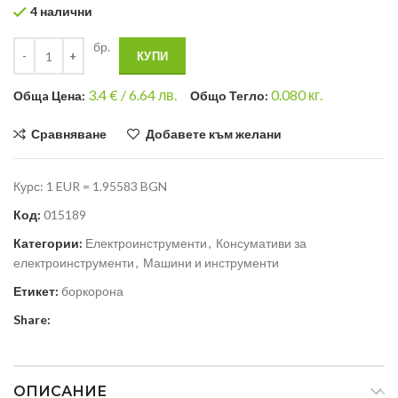
4 налични
бр.
КУПИ
3.4
€ /
6.64 лв.
0.080
кг.
Общa Цена:
Общо Тегло:
Сравняване
Добавете към желани
Курс: 1 EUR = 1.95583 BGN
Код:
015189
Категории:
Електроинструменти
,
Консумативи за
електроинструменти
,
Машини и инструменти
Етикет:
боркорона
Share:
ОПИСАНИЕ