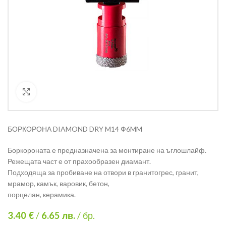
Кликнете за уголемяване
БОРКОРОНА DIAMOND DRY M14 Ф6MM
Боркороната е предназначена за монтиране на ъглошлайф.
Режещата част е от прахообразен диамант.
Подходяща за пробиване на отвори в гранитогрес, гранит,
мрамор, камък, варовик, бетон,
порцелан, керамика.
3.40 €
/
6.65
лв.
/ бр.