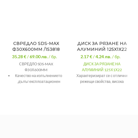
СВРЕДЛО SDS-MAX
ДИСК ЗА РЯЗАНЕ НА
Ф30Х600MM /153818
АЛУМИНИЙ 125Х1Х22
35.28 €
/
69.00
лв.
/ бр.
2.17 €
/
4.24
лв.
/ бр.
СВРЕДЛО SDS-MAX
ДИСК ЗА РЯЗАНЕ НА
Ф30Х600MM
АЛУМИНИЙ 125Х1Х22
Качество на изпълнението
Характеризират се с отлични
,дълъг експлоатационен
режещи свойства, висока
живот на продукта.
трайност, бързи тънки
отрязвания без детайлът да
Максимална издръжливост в
прегрява. Използват се за
твърд бетон.
ръчни машини за рязане.
Размер
125х1х22
Тегло
0.050
Рязане на
Предназначение
алуминий