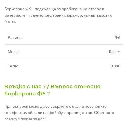
Боркорона Ф6 – подходящa за пробиване на отвори в
материали – гранитогрес, гранит, мрамор
,
камък, варовик,
бетон.
Размер
Ф6
Марка
Raider
Тегло
0.080
Връзка с нас ? / Въпрос относно
боркорона Ф6 ?
При въпроси може да се свържете с нас на посочените
телефон, имейл или на фейсбук страницата ни. Обратната
връзка е важна за нас !