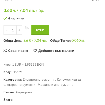
3.60 €
/
7.04
лв.
/ бр.
4 налични
бр.
КУПИ
3.6
€ /
7.04 лв.
0.060
кг.
Общa Цена:
Общо Тегло:
Сравняване
Добавете към желани
Курс: 1 EUR = 1.95583 BGN
Код:
015191
Категории:
Електроинструменти
,
Консумативи за
електроинструменти
,
Машини и инструменти
Етикет:
боркорона
Share: