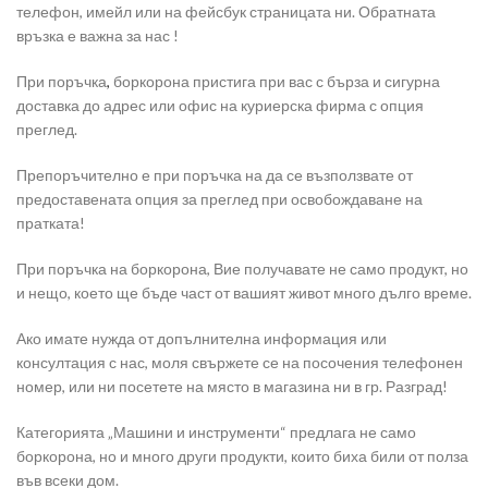
телефон, имейл или на фейсбук страницата ни. Обратната
връзка е важна за нас !
При поръчка
,
боркорона пристига при вас с бърза и сигурна
доставка до адрес или офис на куриерска фирма с опция
преглед.
Препоръчително е при поръчка на да се възползвате от
предоставената опция за преглед при освобождаване на
пратката!
При поръчка на боркорона, Вие получавате не само продукт, но
и нещо, което ще бъде част от вашият живот много дълго време.
Ако имате нужда от допълнителна информация или
консултация с нас, моля свържете се на посочения телефонен
номер, или ни посетете на място в магазина ни в гр. Разград!
Категорията „Машини и инструменти“ предлага не само
боркорона, но и много други продукти, които биха били от полза
във всеки дом.