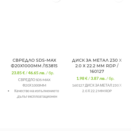
СВРЕДЛО SDS-MAX
ДИСК ЗА МЕТАЛ 230 Х
Ф20Х1000MM /153815
2.0 Х 22.2 MM RDP /
160127
23.85 €
/
46.65
лв.
/ бр.
1.98 €
/
3.87
лв.
/ бр.
СВРЕДЛО SDS-MAX
Ф20Х1000MM
160127 ДИСК ЗА МЕТАЛ 230 Х
Качество на изпълнението
2.0 Х 22.2 MM RDP
,дълъг експлоатационен
живот на продукта.
ДИАМЕТЪР, Ф/ММ
20
ДЪЛЖИНА, ММ
1000