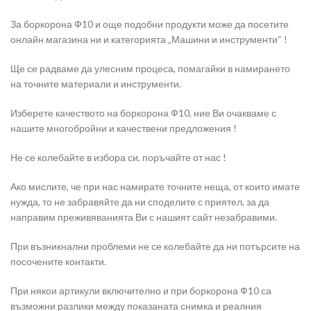
За боркорона Ф10 и още подобни продукти може да посетите
онлайн магазина ни и категорията „Машини и инструменти“ !
Ще се радваме да улесним процеса, помагайки в намирането
на точните материали и инструменти.
Изберете качеството на боркорона Ф10, ние Ви очакваме с
нашите многобройни и качествени предложения !
Не се колебайте в избора си, поръчайте от нас !
Ако мислите, че при нас намирате точните неща, от които имате
нужда, то не забравяйте да ни споделите с приятел, за да
направим преживяванията Ви с нашият сайт незабравими.
При възникнални проблеми не се колебайте да ни потърсите на
посочените контакти.
При някои артикули включително и при боркорона Ф10 са
възможни разлики между показаната снимка и реалния