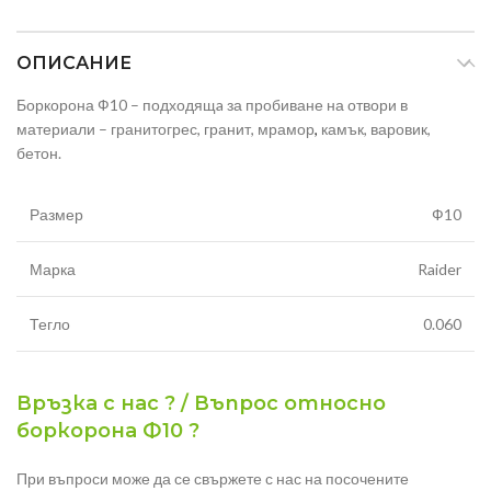
ОПИСАНИЕ
Боркорона Ф10 – подходящa за пробиване на отвори в
материали – гранитогрес, гранит, мрамор
,
камък, варовик,
бетон.
Размер
Ф10
Марка
Raider
Тегло
0.060
Връзка с нас ? / Въпрос относно
боркорона Ф10 ?
При въпроси може да се свържете с нас на посочените