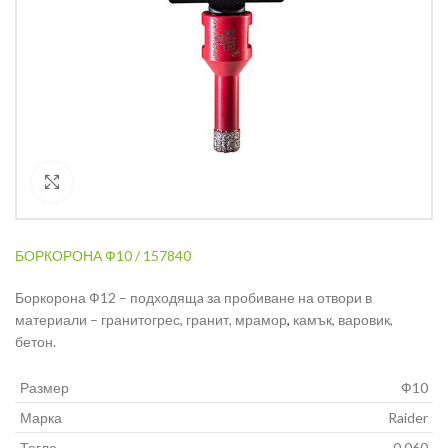
Кликнете за уголемяване
БОРКОРОНА Ф10 / 157840
Боркорона Ф12 – подходящa за пробиване на отвори в
материали – гранитогрес, гранит, мрамор
,
камък, варовик,
бетон.
Размер
Ф10
Марка
Raider
Тегло
0.060