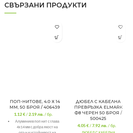
СВЪРЗАНИ ПРОДУКТИ
ПОП-НИТОВЕ, 4.0 Х 14
ДЮБЕЛ С КАБЕЛНА
ММ, 50 БРОЯ / 406439
ПРЕВРЪЗКА ELMARK
Ф8 ЧЕРЕН 50 БРОЯ /
1.12 €
/
2.19
лв.
/ бр.
500425
Алуминиев поп нит с глава
4.05 €
/
7.92
лв.
/ бр.
4х14 мм с добра якост на
опън и устойчивост на
ДЮБЕЛ С КАБЕЛНА