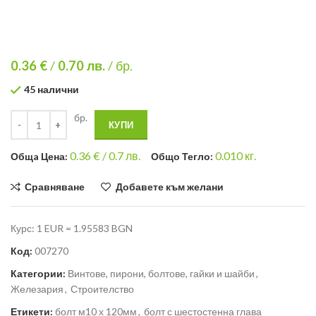
0.36 €
/
0.70
лв.
/ бр.
45 налични
бр.
КУПИ
0.36
€ /
0.7 лв.
0.010
кг.
Общa Цена:
Общо Тегло:
Сравняване
Добавете към желани
Курс: 1 EUR = 1.95583 BGN
Код:
007270
Категории:
Винтове, пирони, болтове, гайки и шайби
,
Железария
,
Строителство
Етикети:
болт м10 х 120мм
,
болт с шестостенна глава