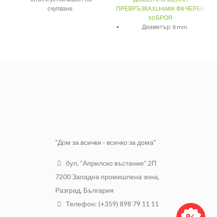
счупване.
ПРЕВРЪЗКА ELMARK Ф8 ЧЕРЕН
50 БРОЯ
Поп нитове от алуминий със
Диаметър: 8 mm
стоманен пирон за
свързване на ламаринени
Цена за пакет от 50 броя
плоскости, табели, уреди и
Марка: ELMARK
други.
"Дом за всички - всичко за дома"
бул. “Априлско въстание” 2П
7200 Западна промишлена зона,
Разград, България
Телефон: (+359) 898 79 11 11