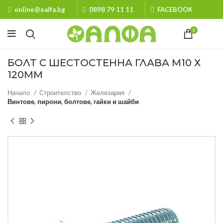
online@ealfa.bg
0898 79 11 11
FACEBOOK
0
БОЛТ С ШЕСТОСТЕННА ГЛАВА М10 Х
120ММ
Начало
Строителство
Железария
Винтове, пирони, болтове, гайки и шайби