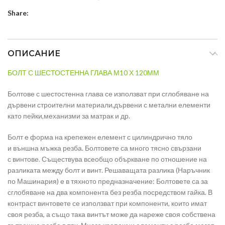
Share:
ОПИСАНИЕ
БОЛТ С ШЕСТОСТЕННА ГЛАВА М10 Х 120ММ
Болтове с шестостенна глава се използват при сглобяване на
дървени строителни материали,дървени с метални елементи
като пейки,механизми за матрак и др.
Болт е форма на крепежен елемент с цилиндрично тяло
и външна мъжка резба. Болтовете са много тясно свързани
с винтове. Съществува всеобщо объркване по отношение на
разликата между болт и винт. Решаващата разлика (Наръчник
по Машинария) е в тяхното предназначение: Болтовете са за
сглобяване на два компонента без резба посредством гайка. В
контраст винтовете се използват при компоненти, които имат
своя резба, а също така винтът може да нареже своя собствена