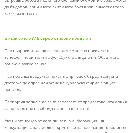
вътрешна резба в тях. Много крепежни елементи с резба могат
да бъдат описани и като винт и като болт в зависимост от това
как се използват.
Връзка с нас ? / Въпрос относно продукт ?
При въпроси може да се свържете с нас на посочените
телефон, имейл или на фейсбук страницата ни. Обратната
връзка е важна за нас !
При поръчка продуктът пристига при вас с бърза и сигурна
доставка до адрес или офис на куриерска фирма с опция
преглед.
Препоръчително е да се възползвате от предоставената опция
за преглед при освобождаване на пратката!
Ако имате нужда от допълнителна информация или
консултация с нас, моля свържете се на посочения телефонен