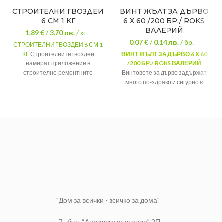
СТРОИТЕЛНИ ГВОЗДЕИ
ВИНТ ЖЪЛТ ЗА ДЪРВО
6 СМ 1 КГ
6 Х 60 /200 БР./ ROKS
ВАЛЕРИЙ
1.89 €
/
3.70
лв.
/ кг
0.07 €
/
0.14
лв.
/ бр.
СТРОИТЕЛНИ ГВОЗДЕИ 6 СМ 1
КГ
Строителните гвоздеи
ВИНТ ЖЪЛТ ЗА ДЪРВО 6 Х 60
намират приложение в
/200 БР./ ROKS ВАЛЕРИЙ
строително-ремонтните
Винтовете за дърво задържат
дейности, производството на
много по-здраво и сигурно в
мебели и дърводелството.
сравнение с пироните и освен
това след време. Ако се наложи,
МАТЕРИАЛ
Стомана
то може да бъде разглобено без
ДЪЛЖИНА
6 см.
повреда на детайлите.
ЦЕНА ЗА
1 кг.
"Дом за всички - всичко за дома"
бул. “Априлско въстание” 2П