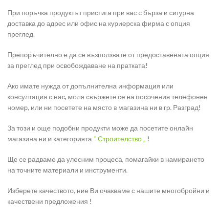
При поръчка продуктът пристига при вас с бърза и сигурна
доставка до адрес или офис на куриерска фирма с опция
преглед.
Препоръчително е да се възползвате от предоставената опция
за преглед при освобождаване на пратката!
Ако имате нужда от допълнителна информация или
консултация с нас
,
моля свържете се на посочения телефонен
номер, или ни посетете на място в магазина ни в гр. Разград!
За този и още подобни продукти може да посетите онлайн
магазина ни и категорията
“ Строителство „
!
Ще се радваме да улесним процеса, помагайки в намирането
на точните материали и инструменти.
Изберете качеството, ние Ви очакваме с нашите многобройни и
качествени предложения !