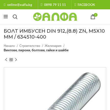
online@ealfa.bg
0898 79 11 11
FACEBOOK
0
БОЛТ ИМБУСЕН DIN 912,(8.8) ZN, М5X10
ММ / 634510-400
Начало
Строителство
Железария
Винтове, пирони, болтове, гайки и шайби