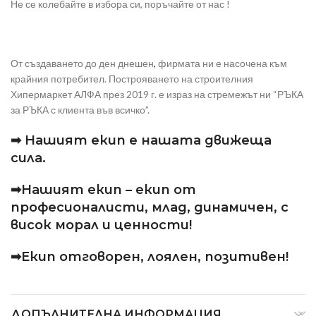
Не се колебайте в избора си, поръчайте от нас !
От създаването до ден днешен
,
фирмата ни е насочена към
крайния потребител. Построяването на строителния
Хипермаркет АЛФА през 2019 г. е израз на стремежът ни “РЪКА
за РЪКА с клиента във всичко”.
➡ Нашият екип е нашата движеща
сила.
➡Нашият екип – екип от
професионалисти, млад, динамичен, с
висок морал и ценности!
➡Екип отговорен, лоялен, позитивен!
ДОПЪЛНИТЕЛНА ИНФОРМАЦИЯ