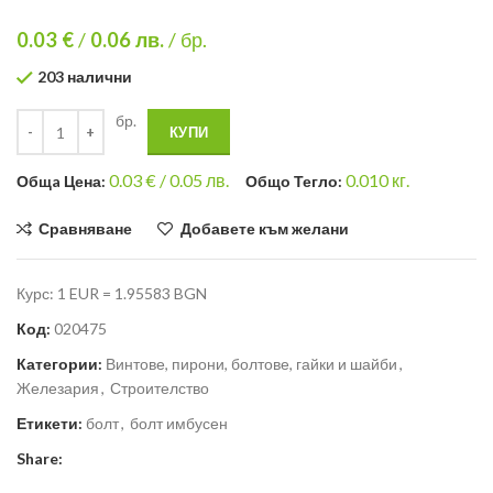
0.03 €
/
0.06
лв.
/ бр.
203 налични
бр.
КУПИ
0.03
€ /
0.05 лв.
0.010
кг.
Общa Цена:
Общо Тегло:
Сравняване
Добавете към желани
Курс: 1 EUR = 1.95583 BGN
Код:
020475
Категории:
Винтове, пирони, болтове, гайки и шайби
,
Железария
,
Строителство
Етикети:
болт
,
болт имбусен
Share: