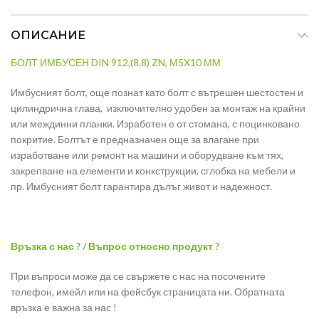
ОПИСАНИЕ
БОЛТ ИМБУСЕН DIN 912,(8.8) ZN, М5X10 ММ
Имбусният болт, още познат като болт с вътрешен шестостен и
цилиндрична глава, изключително удобен за монтаж на крайни
или междинни планки. Изработен е от стомана, с поцинковано
покритие. Болтът е предназначен още за влагане при
изработване или ремонт на машини и оборудване към тях,
закрепване на елементи и конкструкции, сглобка на мебели и
пр. Имбусният болт гарантира дълъг живот и надежност.
Връзка с нас ? / Въпрос относно продукт ?
При въпроси може да се свържете с нас на посочените
телефон, имейл или на фейсбук страницата ни. Обратната
връзка е важна за нас !