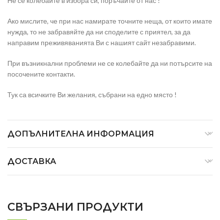
Не се колебайте в избора си, поръчайте от нас !
Ако мислите, че при нас намирате точните неща, от които имате
нужда, то не забравяйте да ни споделите с приятел, за да
направим преживяванията Ви с нашият сайт незабравими.
При възникнални проблеми не се колебайте да ни потърсите на
посочените контакти.
Тук са всичките Ви желания, събрани на едно място !
ДОПЪЛНИТЕЛНА ИНФОРМАЦИЯ
ДОСТАВКА
СВЪРЗАНИ ПРОДУКТИ