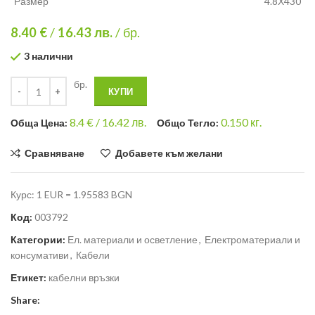
Размер
4.8Х430
8.40 €
/
16.43
лв.
/ бр.
3 налични
бр.
КУПИ
8.4
€ /
16.42 лв.
0.150
кг.
Общa Цена:
Общо Тегло:
Сравняване
Добавете към желани
Курс: 1 EUR = 1.95583 BGN
Код:
003792
Категории:
Ел. материали и осветление
,
Електроматериали и
консумативи
,
Кабели
Етикет:
кабелни връзки
Share: