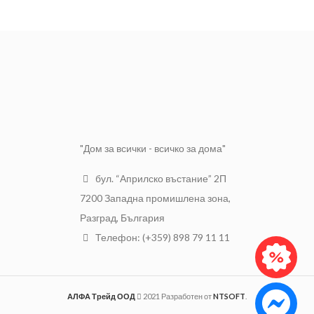
висококачествена пластмаса
Плътно Си
Клас 1
(РЕ) или гума.
жило
полиетилен
Брой жила
3
Материал
(РЕ)
Сечение
1кв.м.
Цвят
сив
Външна
Бяла, сива
Приложение
общо
обвивка от
или черна
ПВХ
Температура
на околната
-40 до +65°С
среда
Степен на
"Дом за всички - всичко за дома"
IР68
защита
бул. “Априлско въстание” 2П
7200 Западна промишлена зона,
Разград, България
Телефон: (+359) 898 79 11 11
АЛФА Трейд ООД
2021 Разработен от
NTSOFT
.