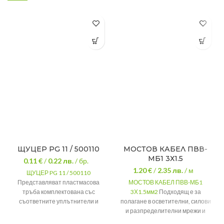
ЩУЦЕР PG 11 / 500110
МОСТОВ КАБЕЛ ПВВ-
МБ1 3Х1.5
0.11 €
/
0.22
лв.
/ бр.
1.20 €
/
2.35
лв.
/ м
ЩУЦЕР PG 11 / 500110
Представляват пластмасова
МОСТОВ КАБЕЛ ПВВ-МБ1
тръба комплектована със
3Х1.5мм2
Подходящ е за
съответните уплътнители и
полагане в осветителни, силови
гайки. Всички елементи на
и разпределителни мрежи и
щуцера са произведени от
инсталации за жилищни сгради.