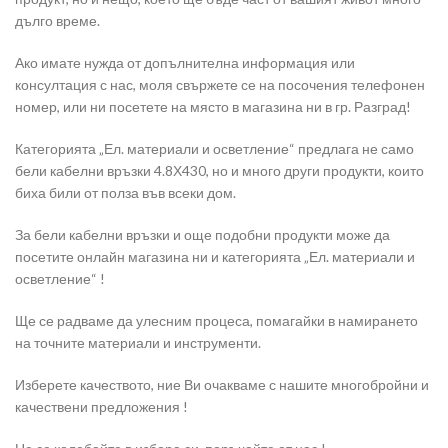
дълго време.
Ако имате нужда от допълнителна информация или
консултация с нас, моля свържете се на посочения телефонен
номер, или ни посетете на място в магазина ни в гр. Разград!
Категорията „Ел. материали и осветление“ предлага не само
бели кабелни връзки 4.8Х430, но и много други продукти, които
биха били от полза във всеки дом.
За бели кабелни връзки и още подобни продукти може да
посетите онлайн магазина ни и категорията „Ел. материали и
осветление“ !
Ще се радваме да улесним процеса, помагайки в намирането
на точните материали и инструменти.
Изберете качеството, ние Ви очакваме с нашите многобройни и
качествени предложения !