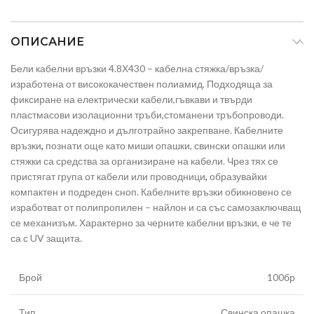
ОПИСАНИЕ
Бели кабелни връзки 4.8Х430 – кабелна стяжка/връзка/
изработена от висококачествен полиамид. Подходяща за
фиксиране на електрически кабели,гъвкави и твърди
пластмасови изолационни тръби,стоманени тръбопроводи.
Осигурява надеждно и дълготрайно закрепване. Кабелните
връзки
,
познати още като миши опашки, свински опашки или
стяжки са средства за организиране на кабели. Чрез тях се
пристягат група от кабели или проводници
,
образувайки
компактен и подреден сноп. Кабелните връзки обикновено се
изработват от полипропилен – найлон и са със самозаключващ
се механизъм. Характерно за черните кабелни връзки, е че те
са с UV защита.
Брой
100бр
Тип
Свинска опашка