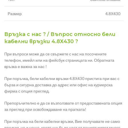
Размер
4.8Х430
Връзка с нас ? / Въпрос относно бели
кабелни връзки 4.8Х430 ?
При въпроси може да се свържете с нас на посочените
телефон, имейл или на фейсбук страницата ни. Обратната
връзка е важна за нас !
При поръчка
,
бели кабелни връзки 4.8Х430 пристига при вас с
бърза и сигурна доставка до адрес или офис на куриерска
фирма с опция преглед.
Препоръчително е да се възползвате от предоставената опция
за преглед при освобождаване на пратката!
При поръчка на бели кабелни връзки, Вие получавате не само
продукт, но и нещо, което ще бъде част от вашият живот много