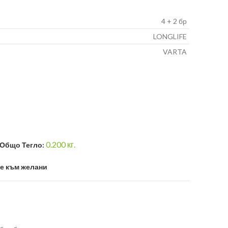
4 + 2 бр
LONGLIFE
VARTA
0.200
кг.
Общо Тегло:
е към желани