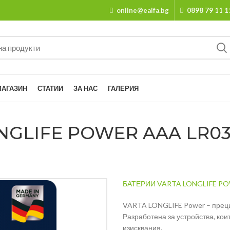
online@ealfa.bg
0898 79 11 1
МАГАЗИН
СТАТИИ
ЗА НАС
ГАЛЕРИЯ
GLIFE POWER AAA LR03 4
БАТЕРИИ VARTA LONGLIFE POW
VARTA LONGLIFE Power – прециз
Разработена за устройства, кои
изисквания.