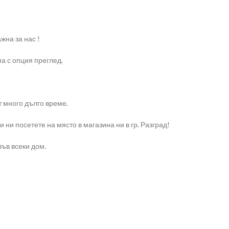
жна за нас !
ма с опция преглед.
т много дълго време.
и посетете на място в магазина ни в гр. Разград!
във всеки дом.