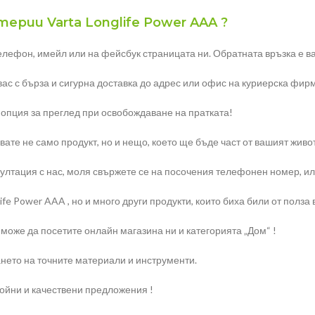
ерии Varta Longlife Power AAA ?
елефон, имейл или на фейсбук страницата ни. Обратната връзка е ва
 вас с бърза и сигурна доставка до адрес или офис на куриерска фир
 опция за преглед при освобождаване на пратката!
ате не само продукт, но и нещо, което ще бъде част от вашият живо
тация с нас, моля свържете се на посочения телефонен номер, или н
fe Power AAA , но и много други продукти, които биха били от полза 
 може да посетите онлайн магазина ни и категорията „Дом“ !
нето на точните материали и инструменти.
ройни и качествени предложения !