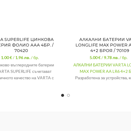
A SUPERLIFE ЦИНКОВА
АЛКАЛНИ БАТЕРИИ V
РИЯ ФОЛИО ААA 4БР. /
LONGLIFE MAX POWER A
70420
4+2 БРОЯ / 70109
1.00 €
/
1.96
лв.
/ бр.
5.00 €
/
9.78
лв.
/ бр.
ково-въглеродните батерии
АЛКАЛНИ БАТЕРИИ VARTA L
ARTA SUPERLIFE съчетават
MAX POWER AA LR6 4+2 
ичното качество на VARTA с
Разработена за устройства, к
възможността да спестите.
нуждаят от точна енергия
променящи се изискван
ериите VARTA SUPERLIFE са
Тип: АА / LR6
ни за уреди с ниска консумация
нергия като стенни часовници,
Комплект от 6 броя в опа
дилници, дистанционни и др.
Произведени в Герма