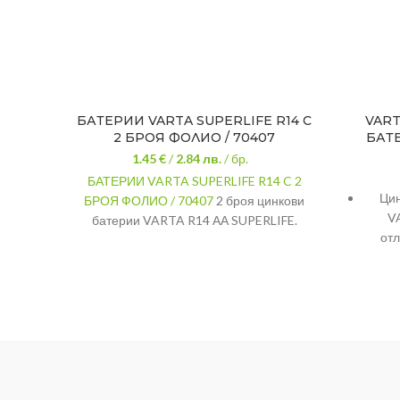
БАТЕРИИ VARTA SUPERLIFE R14 C
VART
2 БРОЯ ФОЛИО / 70407
БАТЕ
1.45 €
/
2.84
лв.
/ бр.
БАТЕРИИ VARTA SUPERLIFE R14 C 2
Цин
БРОЯ ФОЛИО / 70407
2 броя цинкови
V
батерии VARTA R14 АА SUPERLIFE.
отл
Всяка от батериите е с напрежение
1.5V.
Вид:
Цинкови батерии
Бат
идеал
Напрежение:
1.5V
на е
Тип:
AA (R14)
бу
Брой:
2 броя в блистер