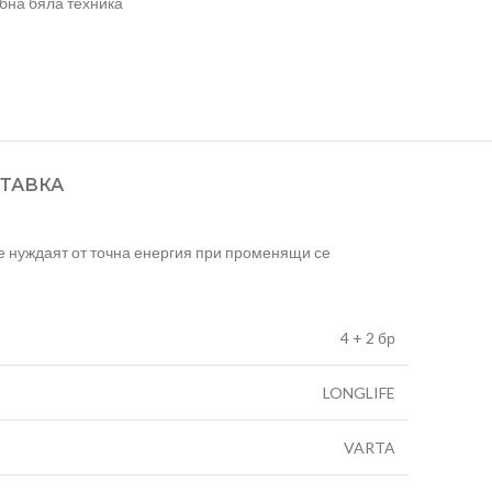
бна бяла техника
ТАВКА
се нуждаят от точна енергия при променящи се
4 + 2 бр
LONGLIFE
VARTA