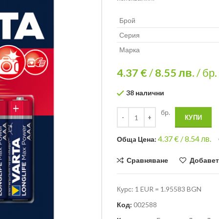
Брой
Серия
Марка
4.37 €
/
8.55
лв.
/ бр.
38 налични
бр.
КУПИ
4.37
€ /
8.54 лв.
Общa Цена:
Сравняване
Добавет
Курс: 1 EUR = 1.95583 BGN
Код:
002588