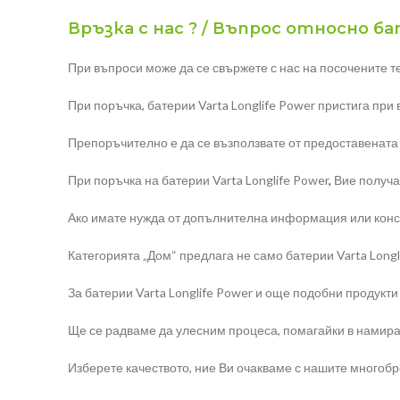
Връзка с нас ? / Въпрос относно бат
При въпроси може да се свържете с нас на посочените т
При поръчка, батерии Varta Longlife Power пристига при
Препоръчително е да се възползвате от предоставената
При поръчка на батерии Varta Longlife Power
,
Вие получав
Ако имате нужда от допълнителна информация или консул
Категорията „Дом“ предлага не само батерии Varta Longli
За батерии Varta Longlife Power и още подобни продукти
Ще се радваме да улесним процеса, помагайки в намира
Изберете качеството, ние Ви очакваме с нашите многоб