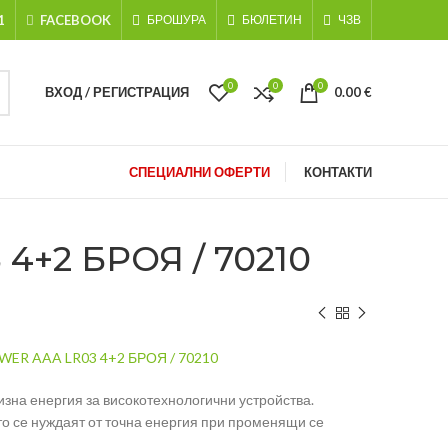
1
FACEBOOK
БРОШУРА
БЮЛЕТИН
ЧЗВ
0
0
0
ВХОД / РЕГИСТРАЦИЯ
0.00
€
СПЕЦИАЛНИ ОФЕРТИ
КОНТАКТИ
+2 БРОЯ / 70210
ER AAA LR03 4+2 БРОЯ / 70210
на енергия за високотехнологични устройства.
то се нуждаят от точна енергия при променящи се