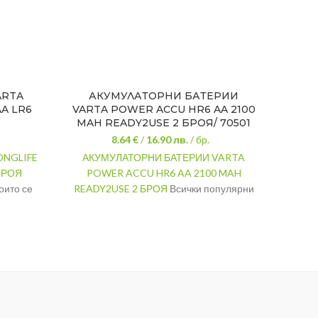
ARTA
АКУМУЛАТОРНИ БАТЕРИИ
А
A LR6
VARTA POWER ACCU HR6 AA 2100
LON
MAH READY2USE 2 БРОЯ/ 70501
8.64 €
/
16.90
лв.
/ бр.
ONGLIFE
АКУМУЛАТОРНИ БАТЕРИИ VARTA
АЛКА
БРОЯ
POWER ACCU HR6 AA 2100 MAH
P
оито се
READY2USE 2 БРОЯ
Всички популярни
Оси
 при
размери до най-високия капацитет са с
Работ
ия.
технология „Ready to Use“.
пост
Тип: АА / HR6
ковка.
Презареждащи
ния
Капацитет: 2100mAh
Комплект от 2 броя в опаковка.