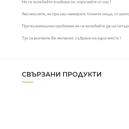
Не се колебайте в избора си, поръчайте от нас !
Ако мислите
,
че при нас намирате точните неща, от коит
При възникнални проблеми не се колебайте да ни потърс
Тук са всичките Ви желания, събрани на едно място !
СВЪРЗАНИ ПРОДУКТИ