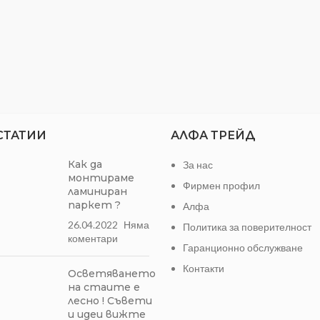
СТАТИИ
АЛФА ТРЕЙД
Как да
За нас
монтираме
Фирмен профил
ламиниран
паркет ?
Алфа
26.04.2022
Няма
Политика за поверителност
коментари
Гаранционно обслужване
Контакти
Осветяването
на стаите е
лесно ! Съвети
и идеи вижте