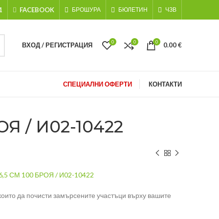
1
FACEBOOK
БРОШУРА
БЮЛЕТИН
ЧЗВ
0
0
0
ВХОД / РЕГИСТРАЦИЯ
0.00
€
СПЕЦИАЛНИ ОФЕРТИ
КОНТАКТИ
Я / И02-10422
5 СМ 100 БРОЯ / И02-10422
 които да почисти замърсените участъци върху вашите