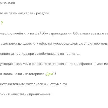
и за зъби.
то на различни хапки и разядки.
 ?
телефон
,
имейл или на фейсбук страницата ни. Обратната връзка е ва
на доставка до адрес или офис на куриерска фирма с опция преглед.
 опция за преглед при освобождаване на пратката!
ултация с нас
,
моля свържете се на посочения телефонен номер, или 
 магазина ни и категорията „
Дом
“ !
нето на точните материали и инструменти.
ройни и качествени предложения !