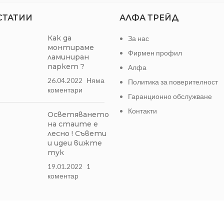
СТАТИИ
АЛФА ТРЕЙД
Как да
За нас
монтираме
Фирмен профил
ламиниран
паркет ?
Алфа
26.04.2022
Няма
Политика за поверителност
коментари
Гаранционно обслужване
Контакти
Осветяването
на стаите е
лесно ! Съвети
и идеи вижте
тук
19.01.2022
1
коментар