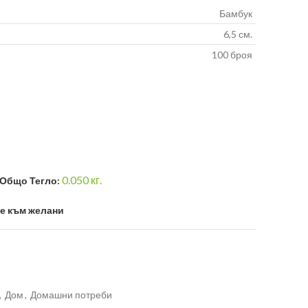
Бамбук
6,5 см.
100 броя
0.050
кг.
Общо Тегло:
е към желани
,
Дом
,
Домашни потреби