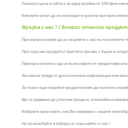
Указната цена в сайта е за една кутийка от 100 броя клечк
Клечките могат да се използват в кухнята при приготвяне
Връзка с нас ? / Въпрос относно продукт
При въпроси може да се свържете с нас на посочените 
При поръчка продуктът пристига при вас с бърза и сигур
Препоръчително е да се възползвате от предоставената
Ако имате нужда от допълнителна информация или конс
За този и още подобни продукти може да посетите онлайн
Ще се радваме да улесним процеса, помагайки в намира
Изберете качеството, ние Ви очакваме с нашите многоб
Не се колебайте в избора си, поръчайте от нас !