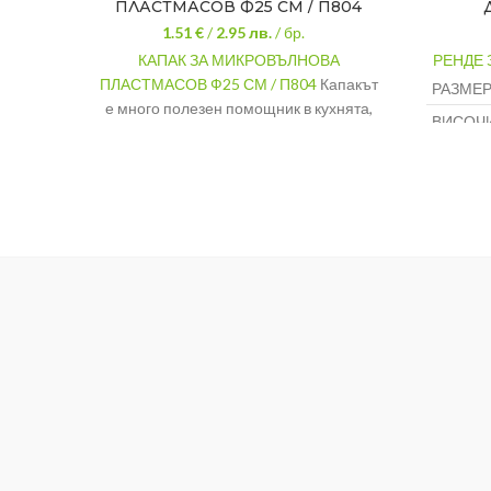
ПЛАСТМАСОВ Ф25 СМ / П804
1.51 €
/
2.95
лв.
/ бр.
КАПАК ЗА МИКРОВЪЛНОВА
РЕНДЕ 
ПЛАСТМАСОВ Ф25 СМ / П804
Капакът
РАЗМЕР
е много полезен помощник в кухнята,
ВИСОЧ
защото Ви спестява време и няма
нужда да почиствате фурната след
МАТЕРИ
всяко ползване.
МАТЕРИАЛ
Пластмаса
ДИАМЕТЪР
25,5 см.