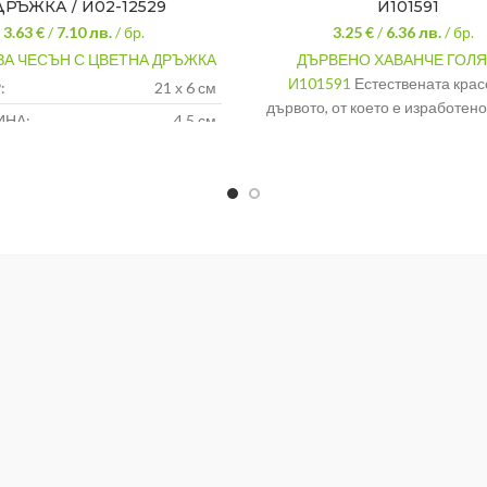
ДРЪЖКА / И02-12529
И101591
3.63 €
/
7.10
лв.
/ бр.
3.25 €
/
6.36
лв.
/ бр.
ЗА ЧЕСЪН С ЦВЕТНА ДРЪЖКА
ДЪРВЕНО ХАВАНЧЕ ГОЛЯ
И101591
Естествената крас
:
21 х 6 см
дървото, от което е изработено
ИНА:
4,5 см
ще се отличи сред кухненск
Метал /
пособия.
АЛ:
пластмаса
МАТЕРИАЛ
РАЗМЕРИ
ХАВАНЧЕ
РАЗМЕРИ
15
ЧУКАЛО