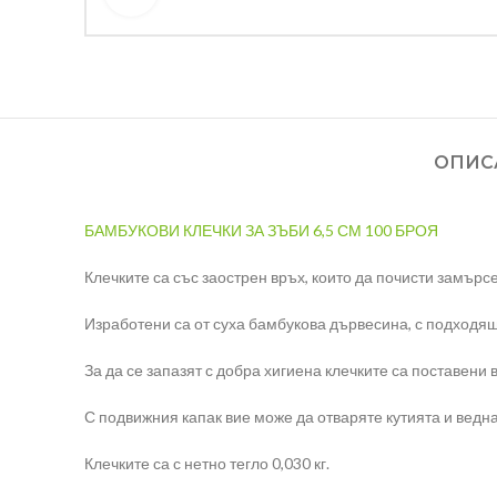
ОПИС
БАМБУКОВИ КЛЕЧКИ ЗА ЗЪБИ 6,5 СМ 100 БРОЯ
Клечките са със заострен връх, които да почисти замърс
Изработени са от суха бамбукова дървесина, с подходящ
За да се запазят с добра хигиена клечките са поставени
С подвижния капак вие може да отваряте кутията и ведна
Клечките са с нетно тегло 0,030 кг.