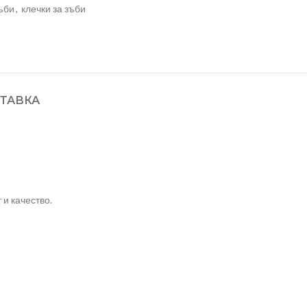
зъби
,
клечки за зъби
ТАВКА
и качество.