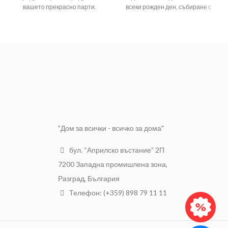
вашето прекрасно парти.
всеки рожден ден, събиране с
приятели или парти по друг
Цвят
Сребро
повод.
Материал
Полиетилен
Височина
14 см.
Код
019944
Изработени от
Материали
цветно фолио
Брой в пакет
5 бр
"Дом за всички - всичко за дома"
бул. “Априлско въстание” 2П
7200 Западна промишлена зона,
Разград, България
Телефон: (+359) 898 79 11 11