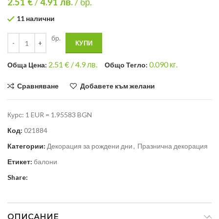
2.51 €
/
4.91
лв.
/ бр.
11 налични
бр.
КУПИ
2.51
€ /
4.9 лв.
0.090
кг.
Общa Цена:
Общо Тегло:
Сравняване
Добавете към желани
Курс: 1 EUR = 1.95583 BGN
Код:
021884
Категории:
Декорация за рождени дни
,
Празнична декорация
Етикет:
балони
Share:
ОПИСАНИЕ