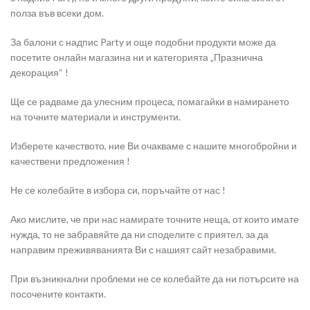
полза във всеки дом.
За балони с надпис Party и още подобни продукти може да
посетите онлайн магазина ни и категорията „Празнична
декорация“ !
Ще се радваме да улесним процеса, помагайки в намирането
на точните материали и инструменти.
Изберете качеството, ние Ви очакваме с нашите многобройни и
качествени предложения !
Не се колебайте в избора си, поръчайте от нас !
Ако мислите, че при нас намирате точните неща, от които имате
нужда, то не забравяйте да ни споделите с приятел, за да
направим преживяванията Ви с нашият сайт незабравими.
При възникнални проблеми не се колебайте да ни потърсите на
посочените контакти.