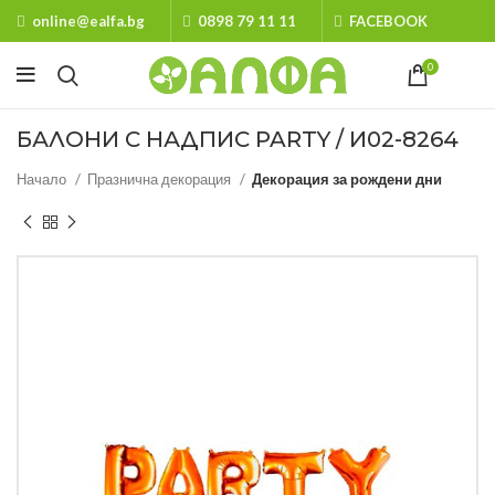
online@ealfa.bg
0898 79 11 11
FACEBOOK
0
БАЛОНИ С НАДПИС PARTY / И02-8264
Начало
Празнична декорация
Декорация за рождени дни