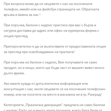
При въпроси може да се свържете с нас на посочените
телефон, имейл или на фейсбук страницата ни. Обратната
връзка е важна за нас !
При поръчка
,
балони с надпис пристига при вас с бърза и
сигурна доставка до адрес или офис на куриерска фирма с
опция преглед.
Препоръчително е да се възползвате от предоставената опция
за преглед при освобождаване на пратката!
При поръчка на балони с надпис
,
Вие получавате не само
продукт, но и нещо, което ще бъде част от вашият живот много
дълго време.
Ако имате нужда от допълнителна информация или
консултация с нас, моля свържете се на посочения телефонен
номер, или ни посетете на място в магазина ни в гр. Разград!
Категорията „Празнична декорация“ предлага не само балони
с надпис Party, но и много други продукти, които биха били от