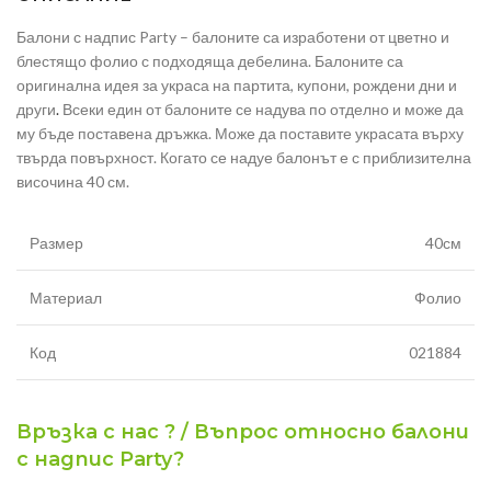
Балони с надпис Party – балоните са изработени от цветно и
блестящо фолио с подходяща дебелина. Балоните са
оригинална идея за украса на партита, купони, рождени дни и
други
.
Всеки един от балоните се надува по отделно и може да
му бъде поставена дръжка. Може да поставите украсата върху
твърда повърхност. Когато се надуе балонът е с приблизителна
височина 40 см.
Размер
40см
Материал
Фолио
Код
021884
Връзка с нас ? / Въпрос относно балони
с надпис Party?