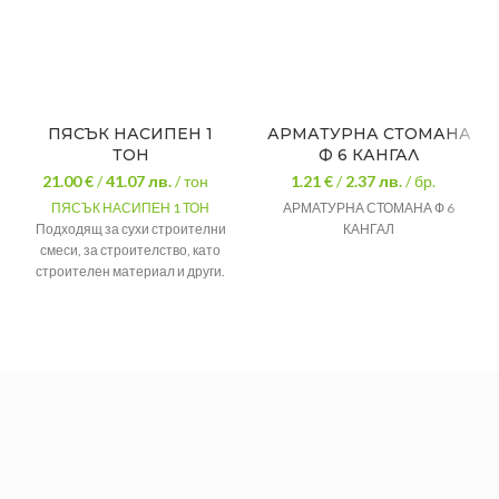
ПЯСЪК НАСИПЕН 1
АРМАТУРНА СТОМАНА
ТОН
Ф 6 КАНГАЛ
21.00 €
/
41.07
лв.
/ тон
1.21 €
/
2.37
лв.
/ бр.
ПЯСЪК НАСИПЕН 1 ТОН
АРМАТУРНА СТОМАНА Ф 6
Подходящ за сухи строителни
КАНГАЛ
смеси, за строителство, като
строителен материал и други.
В
ПРИЛОЖЕНИЕ
строителството
ЦЕНА ЗА
1 тон