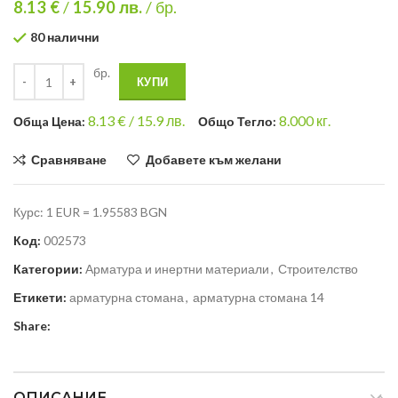
8.13 €
/
15.90
лв.
/ бр.
80 налични
бр.
КУПИ
8.13
€ /
15.9 лв.
8.000
кг.
Общa Цена:
Общо Тегло:
Сравняване
Добавете към желани
Курс: 1 EUR = 1.95583 BGN
Код:
002573
Категории:
Арматура и инертни материали
,
Строителство
Етикети:
арматурна стомана
,
арматурна стомана 14
Share:
ОПИСАНИЕ