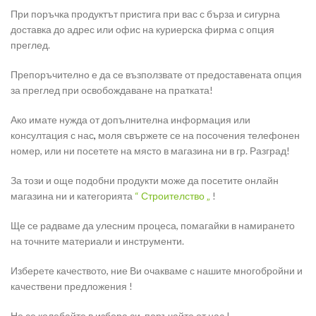
При поръчка продуктът пристига при вас с бърза и сигурна
доставка до адрес или офис на куриерска фирма с опция
преглед.
Препоръчително е да се възползвате от предоставената опция
за преглед при освобождаване на пратката!
Ако имате нужда от допълнителна информация или
консултация с нас
,
моля свържете се на посочения телефонен
номер, или ни посетете на място в магазина ни в гр. Разград!
За този и още подобни продукти може да посетите онлайн
магазина ни и категорията
“ Строителство „
!
Ще се радваме да улесним процеса, помагайки в намирането
на точните материали и инструменти.
Изберете качеството, ние Ви очакваме с нашите многобройни и
качествени предложения !
Не се колебайте в избора си, поръчайте от нас !