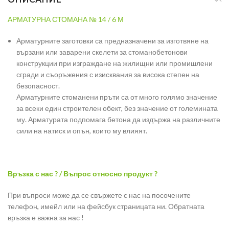
АРМАТУРНА СТОМАНА № 14 / 6 М
Арматурните заготовки са предназначени за изготвяне на
вързани или заварени скелети за стоманобетонови
конструкции при изграждане на жилищни или промишлени
сгради и съоръжения с изисквания за висока степен на
безопасност.
Арматурните стоманени пръти са от много голямо значение
за всеки един строителен обект, без значение от големината
му. Арматурата подпомага бетона да издържа на различните
сили на натиск и опън, които му влияят.
Връзка с нас ? / Въпрос относно продукт ?
При въпроси може да се свържете с нас на посочените
телефон
,
имейл или на фейсбук страницата ни. Обратната
връзка е важна за нас !