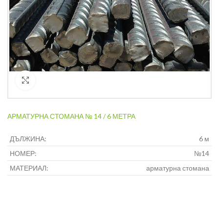
Кликнете за уголемяване
АРМАТУРНА СТОМАНА № 14 / 6 МЕТРА
ДЪЛЖИНА:
6 м
НОМЕР:
№14
МАТЕРИАЛ:
арматурна стомана