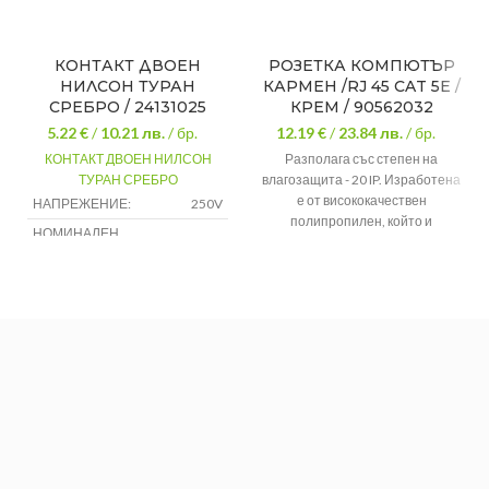
КОНТАКТ ДВОЕН
РОЗЕТКА КОМПЮТЪР
НИЛСОН ТУРАН
КАРМЕН /RJ 45 CAT 5E /
СРЕБРО / 24131025
КРЕМ / 90562032
5.22 €
/
10.21
лв.
/ бр.
12.19 €
/
23.84
лв.
/ бр.
КОНТАКТ ДВОЕН НИЛСОН
Разполага със степен на
ТУРАН СРЕБРО
влагозащита - 20 IP. Изработена
е от висококачествен
НАПРЕЖЕНИЕ:
250V
полипропилен, който и
НОМИНАЛЕН
16А
осигурява дълъг и качествен
ТОК:
живот.
РАБОТНА
Марка:
Панасоник
50Hz
ЧЕСТОТА:
Цвят:
Крем
Материал:
Полипропилен