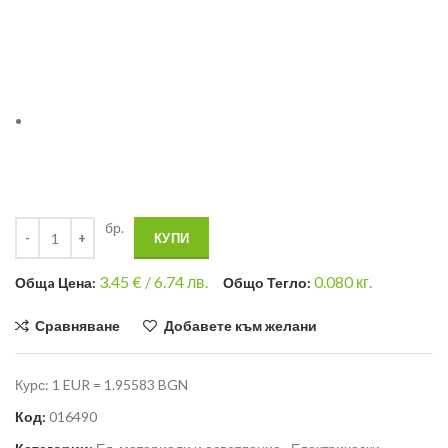
бр.
КУПИ
3.45
€ /
6.74 лв.
0.080
кг.
Общa Цена:
Общо Тегло:
Сравняване
Добавете към желани
Курс: 1 EUR = 1.95583 BGN
Код:
016490