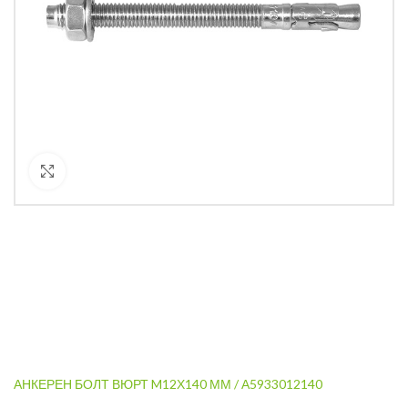
Кликнете за уголемяване
АНКЕРЕН БОЛТ ВЮРТ M12Х140 ММ / А5933012140