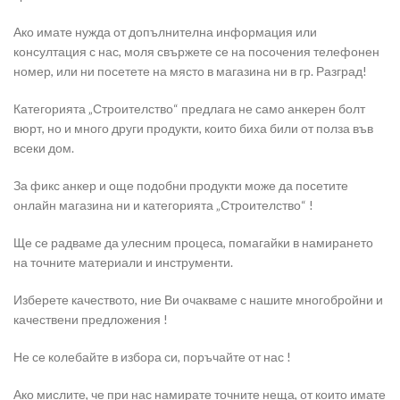
Ако имате нужда от допълнителна информация или
консултация с нас, моля свържете се на посочения телефонен
номер, или ни посетете на място в магазина ни в гр. Разград!
Категорията „Строителство“ предлага не само анкерен болт
вюрт, но и много други продукти, които биха били от полза във
всеки дом.
За фикс анкер и още подобни продукти може да посетите
онлайн магазина ни и категорията „Строителство“ !
Ще се радваме да улесним процеса, помагайки в намирането
на точните материали и инструменти.
Изберете качеството, ние Ви очакваме с нашите многобройни и
качествени предложения !
Не се колебайте в избора си, поръчайте от нас !
Ако мислите, че при нас намирате точните неща, от които имате