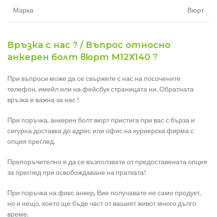
Марка
Вюрт
Връзка с нас ? / Въпрос относно
анкерен болт вюрт M12Х140 ?
При въпроси може да се свържете с нас на посочените
телефон, имейл или на фейсбук страницата ни. Обратната
връзка е важна за нас !
При поръчка, анкерен болт вюрт пристига при вас с бърза и
сигурна доставка до адрес или офис на куриерска фирма с
опция преглед.
Препоръчително е да се възползвате от предоставената опция
за преглед при освобождаване на пратката!
При поръчка на фикс анкер
,
Вие получавате не само продукт,
но и нещо, което ще бъде част от вашият живот много дълго
време.