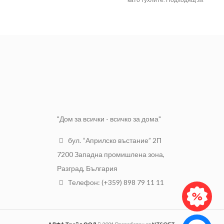
бетон,тухла,гипс,газобетон
накрайници с размери 8 мм и 10
ПРЕДНАЗНАЧЕНИЕ:
и др.
мм. Тези решетъчни втулки
контролират потока на смола и
осигуряват най-добрата сила на
свързване.
"Дом за всички - всичко за дома"
бул. “Априлско въстание” 2П
7200 Западна промишлена зона,
Разград, България
Телефон: (+359) 898 79 11 11