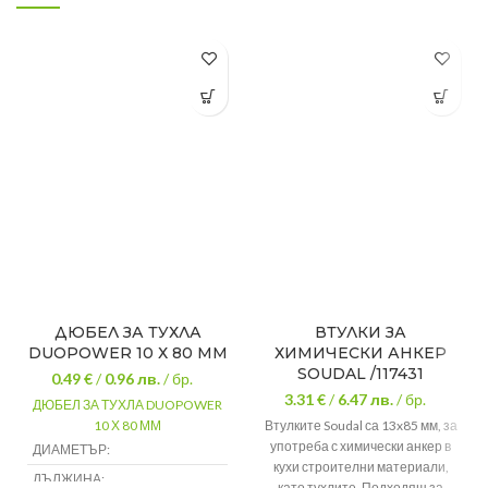
ДЮБЕЛ ЗА ТУХЛА
ВТУЛКИ ЗА
DUOPOWER 10 Х 80 ММ
ХИМИЧЕСКИ АНКЕР
SOUDAL /117431
0.49 €
/
0.96
лв.
/ бр.
3.31 €
/
6.47
лв.
/ бр.
ДЮБЕЛ ЗА ТУХЛА DUOPOWER
10 Х 80 ММ
Втулките Soudal са 13x85 мм, за
употреба с химически анкер в
ДИАМЕТЪР:
ф 10
кухи строителни материали,
ДЪЛЖИНА:
80 мм
като тухлите. Подходящ за