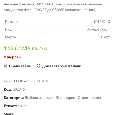
Анкерен болт вюрт M12Х140 – самостоятелно закрепване:
стандартен бетон C20/25 до C50/60 (ненапукан бетон).
Размер
M12Х140
Вид
Анкерен болт
Марка
Вюрт
1.12 €
/
2.19
лв.
/ бр.
Изчерпан
Сравняване
Добавете към желани
Курс: 1 EUR = 1.95583 BGN
Код:
002345
Категории:
Дюбели и анкери
,
Железария
,
Строителство
Етикет:
анкер
Share: