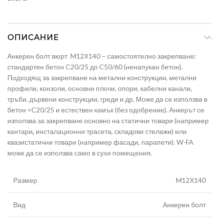
ОПИСАНИЕ
Анкерен болт вюрт M12Х140 – самостоятелно закрепване:
стандартен бетон C20/25 до C50/60 (ненапукан бетон).
Подходящ за закрепване на метални конструкции, метални
профили, конзоли, основни плочи, опори, кабелни канали,
тръби, дървени конструкции, греди и др. Може да се използва в
бетон <C20/25 и естествен камък (без одобрение). Анкерът се
използва за закрепване основно на статични товари (например
кантари
,
инсталационни трасета, складови стелажи) или
квазистатични товари (например фасади, парапети). W-FA
може да се използва само в сухи помещения.
Размер
M12Х140
Вид
Анкерен болт