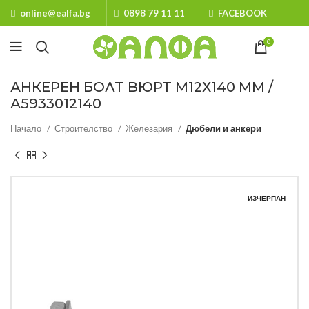
online@ealfa.bg
0898 79 11 11
FACEBOOK
0
АНКЕРЕН БОЛТ ВЮРТ M12Х140 ММ /
А5933012140
Начало
Строителство
Железария
Дюбели и анкери
ИЗЧЕРПАН