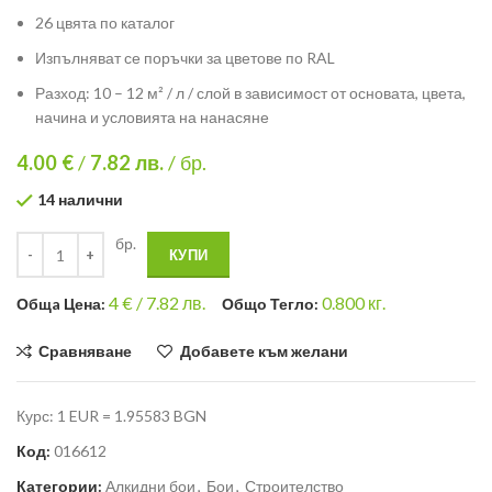
26 цвята по каталог
Изпълняват се поръчки за цветове по RAL
Разход: 10 – 12 м² / л / слой в зависимост от основата, цвета,
начина и условията на нанасяне
4.00 €
/
7.82
лв.
/ бр.
14 налични
бр.
КУПИ
4
€ /
7.82 лв.
0.800
кг.
Общa Цена:
Общо Тегло:
Сравняване
Добавете към желани
Курс: 1 EUR = 1.95583 BGN
Код:
016612
Категории:
Алкидни бои
,
Бои
,
Строителство