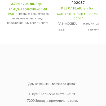
102037
3.73 €
/
7.30
лв.
/ бр.
9.55 €
/
18.68
лв.
/ бр.
АЛКИДНА БОЯ ОХРА 650 МЛ
PASTELO
Вторият слой може да
БОЯ ПРОТЕКТА 3 В 1 БЯЛА МАТ
нанесете веднага след
0.500 Л
предходния, или след пълното
РАЗФАСОВКА:
0.500 литра
му изсъхване след 24 часа.
ЦВЯТ:
Бял мат
Покривност
10 – 12 м²/л
ВИД:
За метал
Изсъхване на
2-4 часа
допир
Опаковка
650 мл
Цвят
Охра
"Дом за всички - всичко за дома"
бул. “Априлско въстание” 2П
7200 Западна промишлена зона,